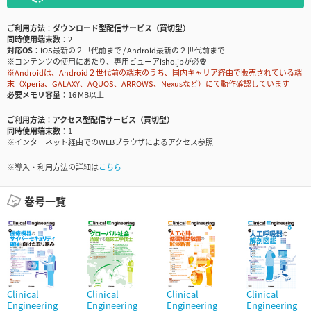
ご利用方法
ダウンロード型配信サービス（買切型）
同時使用端末数
2
対応OS
iOS最新の２世代前まで / Android最新の２世代前まで
※コンテンツの使用にあたり、専用ビューアisho.jpが必要
※Androidは、Android２世代前の端末のうち、国内キャリア経由で販売されている端
末（Xperia、GALAXY、AQUOS、ARROWS、Nexusなど）にて動作確認しています
必要メモリ容量
16 MB以上
ご利用方法
アクセス型配信サービス（買切型）
同時使用端末数
1
※インターネット経由でのWEBブラウザによるアクセス参照
※導入・利用方法の詳細は
こちら
巻号一覧
Clinical
Clinical
Clinical
Clinical
Engineering
Engineering
Engineering
Engineering