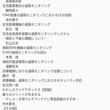
長峰亜莉紗
在宅酸素療法の遠隔モニタリング
鰤岡直人
CPAP装置の遠隔モニタリングにおけるCEの役割
𠮷村規子
在宅医療機器の遠隔モニタリング
秋元 啓
在宅血液透析装置の遠隔モニタリングシステム
─現状と今後の課題について─
杉山正夫
病院内ME機器の遠隔モニタリング
ECMO遠隔モニタリングの試み
本塚 旭
病院内電波環境の遠隔モニタリング
遠藤哲夫
診療報酬における遠隔モニタリング加算について
藤沢 悟
医療機器，遠隔モニタリングにおけるセキュリティ対応
松元恒一郎
わたしのアイデアボックス【投稿】
数々のメリットが生まれる
─テレメータ用マルチアンテナに等長配線のすすめ─
村木能也
【その他】