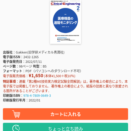
出版社
Gakken(旧学研メディカル秀潤社)
電子版ISSN
2432-1265
電子版発売日
2022/07/11
ページ数
98ページ
判型
B5
フォーマット
PDF（パソコンへのダウンロード不可）
¥1,650
電子版販売価格：
(本体¥1,500＋税10％)
特記事項
連載「第2種ME技術実力検定試験全問解説」は，著作権上の都合により，本
電子版では掲載しておりません．著作権上の都合により，紙版の誌面と異なり割愛され
る箇所があることがございます．
印刷版ISBN
978-4-7809-0649-3
印刷版発行年月
2022/01
カートに入れる
ちょっと立ち読み