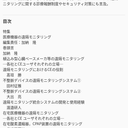
ニタリングに関する診療報酬制度やセキュリティ対策にも言及。
目次
特集
医療機器の遠隔モニタリング
編集責任：加納 隆
巻頭言
加納 隆
植込み型心臓ペースメーカ等の遠隔モニタリング
─各社とCEユーザそれぞれの立場─
遠隔モニタリングにおけるCEの役割
髙垣 勝
不整脈デバイスの遠隔モニタリングシステム①
田村征雅
不整脈デバイスの遠隔モニタリングシステム②
大出 亮
遠隔モニタリング統合システムの開発と使用経験
渡邉研人
在宅医療機器の遠隔モニタリング
─各社とCE ユーザそれぞれの立場─
在宅酸素濃縮器，CPAP装置の遠隔モニタリング