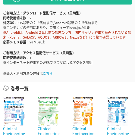
ご利用方法
ダウンロード型配信サービス（買切型）
同時使用端末数
2
対応OS
iOS最新の２世代前まで / Android最新の２世代前まで
※コンテンツの使用にあたり、専用ビューアisho.jpが必要
※Androidは、Android２世代前の端末のうち、国内キャリア経由で販売されている端
末（Xperia、GALAXY、AQUOS、ARROWS、Nexusなど）にて動作確認しています
必要メモリ容量
28 MB以上
ご利用方法
アクセス型配信サービス（買切型）
同時使用端末数
1
※インターネット経由でのWEBブラウザによるアクセス参照
※導入・利用方法の詳細は
こちら
巻号一覧
Clinical
Clinical
Clinical
Clinical
Engineering
Engineering
Engineering
Engineering