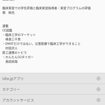
臨床実習での学生評価と臨床実習指導者・実習プログラムの評価
堀 純也
連載
CE図鑑
・臨床工学のマーケット
峰島三千男
・DMATだけではない，災害医療で臨床工学ができること
村田沢人
医工連携のトビラ
・かんたんO2タイガー
島田尚哉
isho.jpアプリ
カテゴリー
アカウントサービス