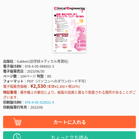
出版社
Gakken(旧学研メディカル秀潤社)
電子版ISBN
978-4-05-988502-3
電子版発売日
2023/06/30
ページ数
104ページ
判型
B5
フォーマット
PDF（パソコンへのダウンロード不可）
¥2,530
電子版販売価格：
(本体¥2,300＋税10％)
特記事項
著作権上の都合により，紙版の誌面と異なり割愛される箇所があることがご
ざいます．
印刷版ISBN
978-4-05-520021-9
印刷版発行年月
2023/06
カートに入れる
ちょっと立ち読み