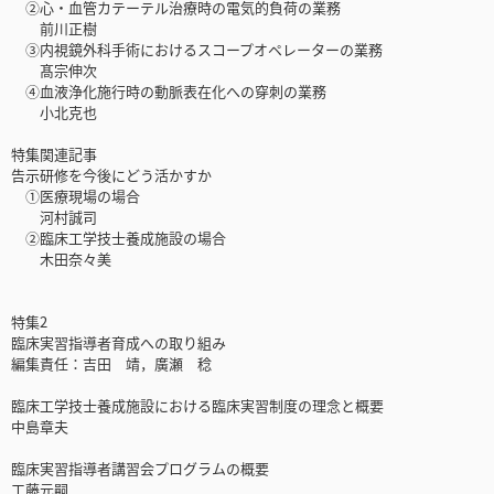
②心・血管カテーテル治療時の電気的負荷の業務
前川正樹
③内視鏡外科手術におけるスコープオペレーターの業務
髙宗伸次
④血液浄化施行時の動脈表在化への穿刺の業務
小北克也
特集関連記事
告示研修を今後にどう活かすか
①医療現場の場合
河村誠司
②臨床工学技士養成施設の場合
木田奈々美
特集2
臨床実習指導者育成への取り組み
編集責任：吉田 靖，廣瀬 稔
臨床工学技士養成施設における臨床実習制度の理念と概要
中島章夫
臨床実習指導者講習会プログラムの概要
工藤元嗣