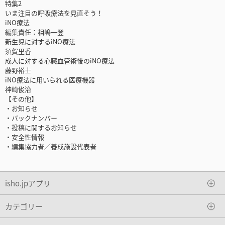
特集2
いま注目の呼吸療法を見直そう！
iNO療法
編集責任：相嶋一登
新生児に対するiNO療法
須賀里香
成人に対する心臓血管術後のiNO療法
藤野裕士
iNO療法に用いられる医療機器
神崎俊治
【その他】
・お知らせ
・バックナンバー
・投稿に関するお知らせ
・安全性情報
・編集協力者／養成施設代表者
isho.jpアプリ
カテゴリー