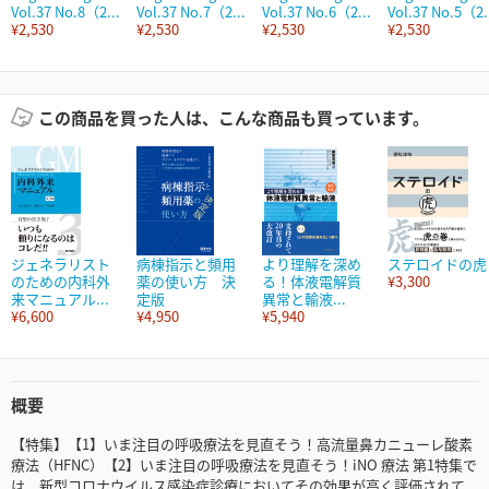
Vol.37 No.8（2...
Vol.37 No.7（2...
Vol.37 No.6（2...
Vol.37 No.5（2.
¥2,530
¥2,530
¥2,530
¥2,530
この商品を買った人は、こんな商品も買っています。
ジェネラリスト
病棟指示と頻用
より理解を深め
ステロイドの虎
のための内科外
薬の使い方 決
る！体液電解質
¥3,300
来マニュアル...
定版
異常と輸液...
¥6,600
¥4,950
¥5,940
概要
【特集】【1】いま注目の呼吸療法を見直そう！高流量鼻カニューレ酸素
療法（HFNC）【2】いま注目の呼吸療法を見直そう！iNO 療法 第1特集で
は、新型コロナウイルス感染症診療においてその効果が⾼く評価されて