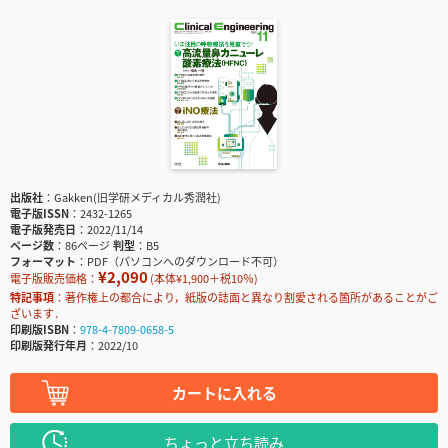
出版社
Gakken(旧学研メディカル秀潤社)
電子版ISSN
2432-1265
電子版発売日
2022/11/14
ページ数
86ページ
判型
B5
フォーマット
PDF（パソコンへのダウンロード不可）
¥2,090
電子版販売価格：
(本体¥1,900＋税10％)
特記事項
著作権上の都合により，紙版の誌面と異なり割愛される箇所があることがご
ざいます．
印刷版ISBN
978-4-7809-0658-5
印刷版発行年月
2022/10
カートに入れる
ちょっと立ち読み