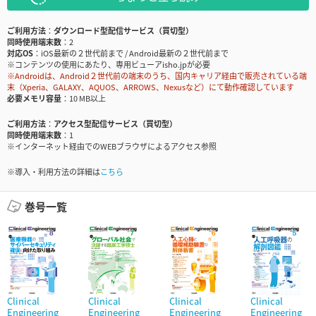
ご利用方法
ダウンロード型配信サービス（買切型）
同時使用端末数
2
対応OS
iOS最新の２世代前まで / Android最新の２世代前まで
※コンテンツの使用にあたり、専用ビューアisho.jpが必要
※Androidは、Android２世代前の端末のうち、国内キャリア経由で販売されている端
末（Xperia、GALAXY、AQUOS、ARROWS、Nexusなど）にて動作確認しています
必要メモリ容量
10 MB以上
ご利用方法
アクセス型配信サービス（買切型）
同時使用端末数
1
※インターネット経由でのWEBブラウザによるアクセス参照
※導入・利用方法の詳細は
こちら
巻号一覧
Clinical
Clinical
Clinical
Clinical
Engineering
Engineering
Engineering
Engineering