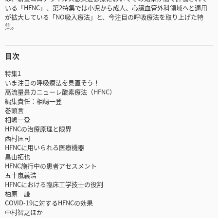
いる「HFNC」、第2特集では小児から成人、心臓血管外科領域へと適用
が拡大している「NO吸入療法」と、今注目の呼吸療法を取り上げた特
集。
目次
特集1
いま注目の呼吸療法を見直そう！
高流量鼻カニューレ酸素療法（HFNC）
編集責任：相嶋一登
巻頭言
相嶋一登
HFNCの治療原理と限界
西村匡司
HFNCに用いられる医療機器
畠山拓也
HFNC施行中の患者アセスメント
五十嵐義浩
HFNCにおける臨床工学技士の役割
柏原 謙
COVID-19に対するHFNCの効果
中村智之ほか