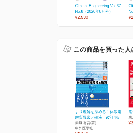
Clinical Engineering Vol.37
Cl
No.8（2026年8月号）
N
¥2,530
¥2
この商品を買った人
より理解を深める！体液電
消
解質異常と輸液 改訂4版
東
¥3
柴垣 有吾(著)
中外医学社