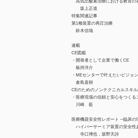
高気圧酸素治療における教育の
坂上正道
特集関連記事
第1種装置の再圧治療
鈴木信哉
連載
CE図鑑
・開発者として企業で働くCE
板持洋介
・MEセンターで叶えたいビジョン
倉島直樹
CEのためのノンテクニカルスキル
・医療現場の信頼と安心をつくる
川崎 藍
医療機器安全性レポート ─臨床の
ハイパーサーミア装置の安全性
寺口博也，坂野天詩