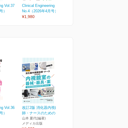
ng Vol.37
Clinical Engineering Vol.37
Clinical Engineering Vol.37
C
月号）
No.4（2026年4月号）
No.3（2026年3月号）
N
¥1,980
¥2,090
¥
ng Vol.36
改訂2版 消化器内視鏡技
月号）
師・ナースのための内視...
山本 夏代(編著)
メディカ出版