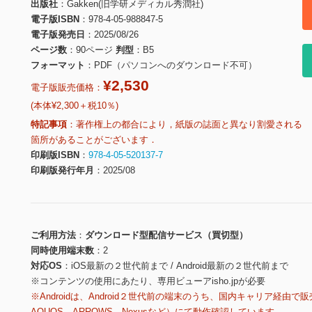
出版社
Gakken(旧学研メディカル秀潤社)
電子版ISBN
978-4-05-988847-5
電子版発売日
2025/08/26
ページ数
90ページ
判型
B5
フォーマット
PDF（パソコンへのダウンロード不可）
¥2,530
電子版販売価格：
(本体¥2,300＋税10％)
特記事項
著作権上の都合により，紙版の誌面と異なり割愛される
箇所があることがございます．
印刷版ISBN
978-4-05-520137-7
印刷版発行年月
2025/08
ご利用方法
ダウンロード型配信サービス（買切型）
同時使用端末数
2
対応OS
iOS最新の２世代前まで / Android最新の２世代前まで
※コンテンツの使用にあたり、専用ビューアisho.jpが必要
※Androidは、Android２世代前の端末のうち、国内キャリア経由で販
AQUOS、ARROWS、Nexusなど）にて動作確認しています