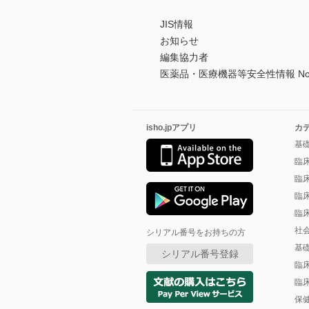
JIS情報
お知らせ
編集協力者
医薬品・医療機器等安全性情報 No.
isho.jpアプリ
カ
基
臨
臨
臨
臨
社
シリアル番号をお持ちの方
基
シリアル番号登録
臨
臨
保