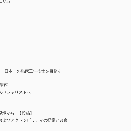
在り方
 ─日本一の臨床工学技士を目指す─
講座
スペシャリストへ
現場から─【投稿】
およびアクセシビリティの提案と改良