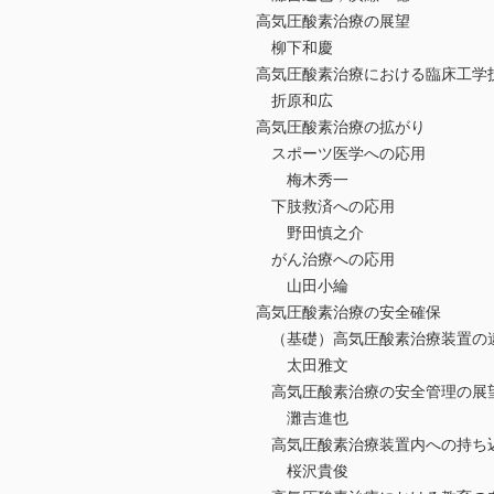
高気圧酸素治療の展望
柳下和慶
高気圧酸素治療における臨床工学
折原和広
高気圧酸素治療の拡がり
スポーツ医学への応用
梅木秀一
下肢救済への応用
野田慎之介
がん治療への応用
山田小綸
高気圧酸素治療の安全確保
（基礎）高気圧酸素治療装置の
太田雅文
高気圧酸素治療の安全管理の展
灘吉進也
高気圧酸素治療装置内への持ち
桜沢貴俊