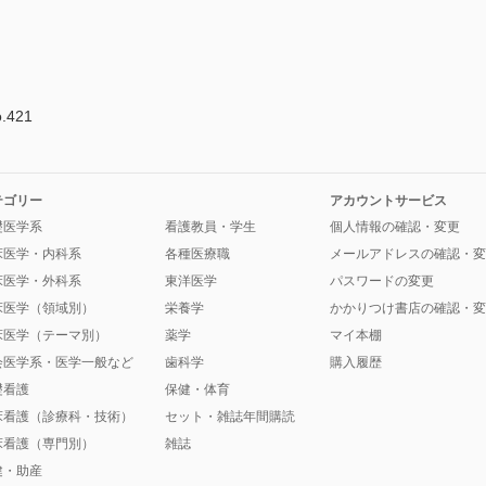
421
テゴリー
アカウントサービス
礎医学系
看護教員・学生
個人情報の確認・変更
床医学・内科系
各種医療職
メールアドレスの確認・変
床医学・外科系
東洋医学
パスワードの変更
床医学（領域別）
栄養学
かかりつけ書店の確認・変
床医学（テーマ別）
薬学
マイ本棚
会医学系・医学一般など
歯科学
購入履歴
礎看護
保健・体育
床看護（診療科・技術）
セット・雑誌年間購読
床看護（専門別）
雑誌
健・助産