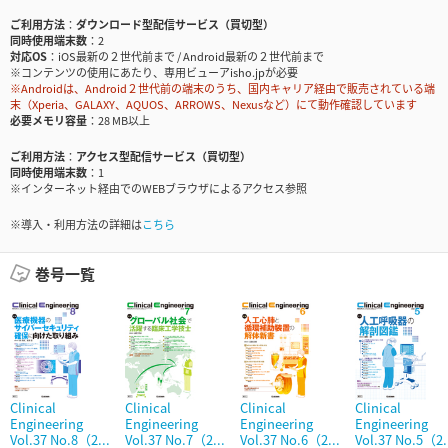
ご利用方法
ダウンロード型配信サービス（買切型）
同時使用端末数
2
対応OS
iOS最新の２世代前まで / Android最新の２世代前まで
※コンテンツの使用にあたり、専用ビューアisho.jpが必要
※Androidは、Android２世代前の端末のうち、国内キャリア経由で販売されている端
末（Xperia、GALAXY、AQUOS、ARROWS、Nexusなど）にて動作確認しています
必要メモリ容量
28 MB以上
ご利用方法
アクセス型配信サービス（買切型）
同時使用端末数
1
※インターネット経由でのWEBブラウザによるアクセス参照
※導入・利用方法の詳細は
こちら
巻号一覧
Clinical
Clinical
Clinical
Clinical
Engineering
Engineering
Engineering
Engineering
Vol.37 No.8（2...
Vol.37 No.7（2...
Vol.37 No.6（2...
Vol.37 No.5（2.