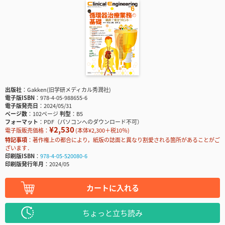
出版社
Gakken(旧学研メディカル秀潤社)
電子版ISBN
978-4-05-988655-6
電子版発売日
2024/05/31
ページ数
102ページ
判型
B5
フォーマット
PDF（パソコンへのダウンロード不可）
¥2,530
電子版販売価格：
(本体¥2,300＋税10％)
特記事項
著作権上の都合により，紙版の誌面と異なり割愛される箇所があることがご
ざいます．
印刷版ISBN
978-4-05-520080-6
印刷版発行年月
2024/05
カートに入れる
ちょっと立ち読み