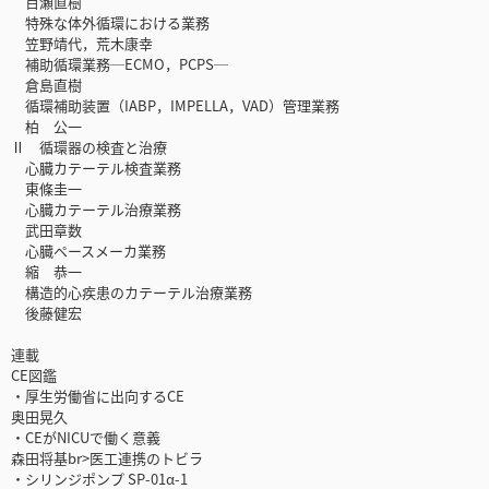
百瀬直樹
特殊な体外循環における業務
笠野靖代，荒木康幸
補助循環業務─ECMO，PCPS─
倉島直樹
循環補助装置（IABP，IMPELLA，VAD）管理業務
柏 公一
Ⅱ 循環器の検査と治療
心臓カテーテル検査業務
東條圭一
心臓カテーテル治療業務
武田章数
心臓ペースメーカ業務
縮 恭一
構造的心疾患のカテーテル治療業務
後藤健宏
連載
CE図鑑
・厚生労働省に出向するCE
奥田晃久
・CEがNICUで働く意義
森田将基br>医工連携のトビラ
・シリンジポンプ SP-01α-1