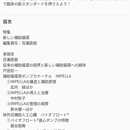
で臨床の新スタンダードを押さえよう！
目次
特集
新しい補助循環
編集責任：百瀬直樹
巻頭言
百瀬直樹
従来の補助循環の限界と新しい補助循環への期待
戸田宏一
補助循環用ポンプカテーテル IMPELLA
①IMPELLAの構造と補助原理
此内 緑ほか
②IMPELLAの導入と治療
中村牧子
③IMPELLAの管理の実際
鈴木健一ほか
体外式補助人工心臓 バイオフロート®
①バイオフロート®遠心ポンプの特徴
築谷朋典