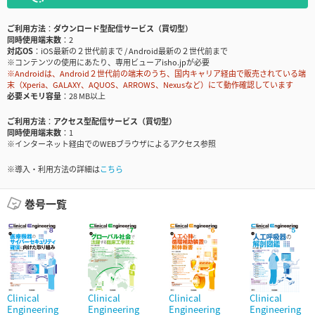
ご利用方法
ダウンロード型配信サービス（買切型）
同時使用端末数
2
対応OS
iOS最新の２世代前まで / Android最新の２世代前まで
※コンテンツの使用にあたり、専用ビューアisho.jpが必要
※Androidは、Android２世代前の端末のうち、国内キャリア経由で販売されている端
末（Xperia、GALAXY、AQUOS、ARROWS、Nexusなど）にて動作確認しています
必要メモリ容量
28 MB以上
ご利用方法
アクセス型配信サービス（買切型）
同時使用端末数
1
※インターネット経由でのWEBブラウザによるアクセス参照
※導入・利用方法の詳細は
こちら
巻号一覧
Clinical
Clinical
Clinical
Clinical
Engineering
Engineering
Engineering
Engineering