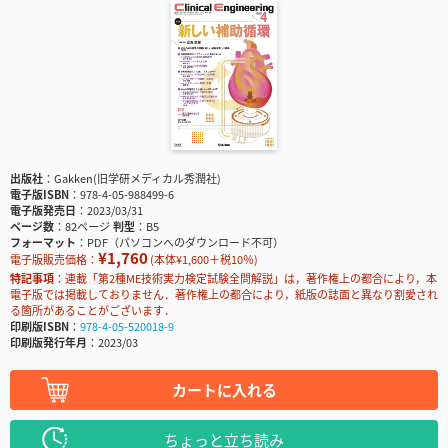
出版社
Gakken(旧学研メディカル秀潤社)
電子版ISBN
978-4-05-988499-6
電子版発売日
2023/03/31
ページ数
82ページ
判型
B5
フォーマット
PDF（パソコンへのダウンロード不可）
¥1,760
電子版販売価格：
(本体¥1,600＋税10％)
特記事項
連載「第2種ME技術実力検定試験全問解説」は，著作権上の都合により，本
電子版では掲載しておりません．著作権上の都合により，紙版の誌面と異なり割愛され
る箇所があることがございます．
印刷版ISBN
978-4-05-520018-9
印刷版発行年月
2023/03
カートに入れる
ちょっと立ち読み