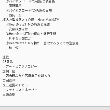
②バイオフロート®の適応と装着術
田所直樹
③バイオフロート®の管理の実際
西岡 宏
植込み型補助人工心臓 HeartMate3TM
①HeartMate3TMの原理と構造
安藤政彦ほか
②HeartMate3TMの適応と装着手術
片平晋太郎ほか
③HeartMate3TMを操作，管理するうえでの注意点
柏 公一
連載
CE図鑑
・アートとテクノロジー
加納 隆
・臨床現場から医療機器を創ろう
吉田哲也
医工連携のトビラ
・フットレストホッパー
百瀬直樹