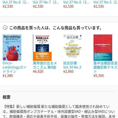
Vol.37 No.8（2...
Vol.37 No.7（2...
Vol.37 No.6（2...
Vol.37 No.5（2.
¥2,530
¥2,530
¥2,530
¥2,530
この商品を買った人は、こんな商品も買っています。
Onco-
異常値の出るメ
総合診療
集中治療超音波
cardiologyガイ
カニズム 第8版
Vol.34 No.3
画像診断テキス
ドライン
¥6,820
¥2,860
ト
¥1,980
¥5,500
概要
【特集】新しい補助循環 新たな補助循環として臨床使用され始めてい
る，補助循環用ポンプカテーテル・体外設置型VAD・植込み型VADについ
て，原理構造・適応や装着手術手技，装置の操作・管理方法を解説。本号