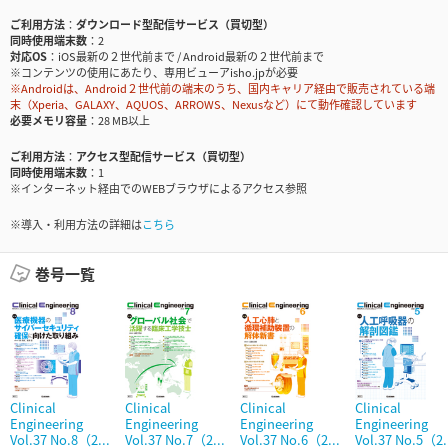
ご利用方法
ダウンロード型配信サービス（買切型）
同時使用端末数
2
対応OS
iOS最新の２世代前まで / Android最新の２世代前まで
※コンテンツの使用にあたり、専用ビューアisho.jpが必要
※Androidは、Android２世代前の端末のうち、国内キャリア経由で販売されている端
末（Xperia、GALAXY、AQUOS、ARROWS、Nexusなど）にて動作確認しています
必要メモリ容量
28 MB以上
ご利用方法
アクセス型配信サービス（買切型）
同時使用端末数
1
※インターネット経由でのWEBブラウザによるアクセス参照
※導入・利用方法の詳細は
こちら
巻号一覧
Clinical
Clinical
Clinical
Clinical
Engineering
Engineering
Engineering
Engineering
Vol.37 No.8（2...
Vol.37 No.7（2...
Vol.37 No.6（2...
Vol.37 No.5（2.