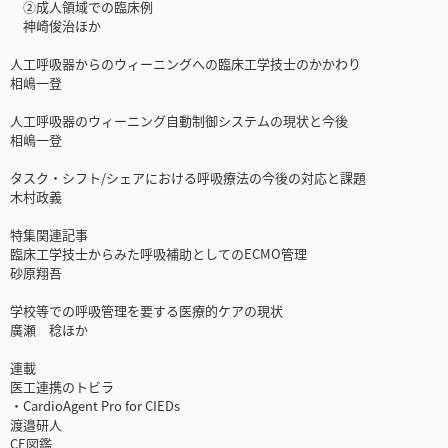
②成人領域での臨床例
神崎俊治ほか
人工呼吸器からのウィーニングへの臨床工学技士のかかわり
相嶋一登
人工呼吸器のウィーニング自動制御システムの現状と今後
相嶋一登
タスク・シフト/シェアにおける呼吸療法の今後の対応と課題
木村政義
特集関連記事
臨床工学技士からみた呼吸補助としてのECMO管理
砂原翔吾
学校等での呼吸管理を要する医療的ケアの現状
廣瀬 稔ほか
連載
医工連携のトビラ
・CardioAgent Pro for CIEDs
渡邉研人
CE図鑑