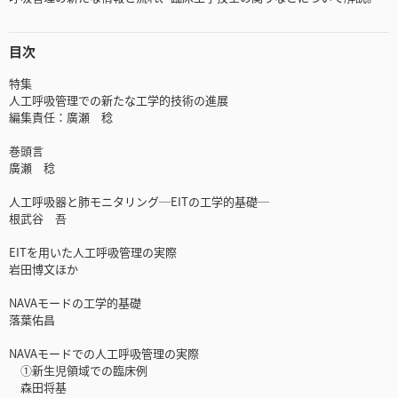
目次
特集
人工呼吸管理での新たな工学的技術の進展
編集責任：廣瀬 稔
巻頭言
廣瀬 稔
人工呼吸器と肺モニタリング─EITの工学的基礎─
根武谷 吾
EITを用いた人工呼吸管理の実際
岩田博文ほか
NAVAモードの工学的基礎
落葉佑昌
NAVAモードでの人工呼吸管理の実際
①新生児領域での臨床例
森田将基