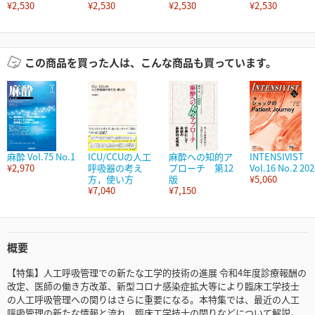
¥2,530
¥2,530
¥2,530
¥2,530
この商品を買った人は、こんな商品も買っています。
麻酔 Vol.75 No.1
ICU/CCUの人工
麻酔への知的ア
INTENSIVIST
¥2,970
呼吸器の考え
プローチ 第12
Vol.16 No.2 202
方，使い方
版
¥5,060
¥7,040
¥7,150
概要
【特集】人工呼吸管理での新たな工学的技術の進展 令和4年度診療報酬の
改定、医師の働き方改革、新型コロナ感染症拡大等により臨床工学技士
の人工呼吸管理への関りはさらに重要になる。本特集では、最近の人工
呼吸管理の新たな情報と流れ、臨床工学技士の関りなどについて解説。