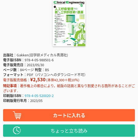
出版社
Gakken(旧学研メディカル秀潤社)
電子版ISBN
978-4-05-988501-6
電子版発売日
2023/05/30
ページ数
84ページ
判型
B5
フォーマット
PDF（パソコンへのダウンロード不可）
¥2,530
電子版販売価格：
(本体¥2,300＋税10％)
特記事項
著作権上の都合により，紙版の誌面と異なり割愛される箇所があることがご
ざいます．
印刷版ISBN
978-4-05-520020-2
印刷版発行年月
2023/05
カートに入れる
ちょっと立ち読み