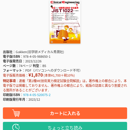
出版社
Gakken(旧学研メディカル秀潤社)
電子版ISBN
978-4-05-988650-1
電子版発売日
2023/12/26
ページ数
74ページ
判型
B5
フォーマット
PDF（パソコンへのダウンロード不可）
¥1,870
電子版販売価格：
(本体¥1,700＋税10％)
特記事項
連載「第2種ME技術実力検定試験全問解説」は，著作権上の都合により，本
電子版では掲載しておりません．著作権上の都合により，紙版の誌面と異なり割愛され
る箇所があることがございます．
印刷版ISBN
978-4-05-520075-2
印刷版発行年月
2023/12
カートに入れる
ちょっと立ち読み