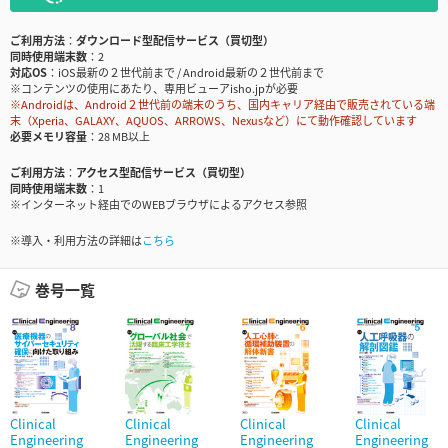
ご利用方法
ダウンロード型配信サービス（買切型）
同時使用端末数
2
対応OS
iOS最新の２世代前まで / Android最新の２世代前まで
※コンテンツの使用にあたり、専用ビューアisho.jpが必要
※Androidは、Android２世代前の端末のうち、国内キャリア経由で販売されている端
末（Xperia、GALAXY、AQUOS、ARROWS、Nexusなど）にて動作確認しています
必要メモリ容量
28 MB以上
ご利用方法
アクセス型配信サービス（買切型）
同時使用端末数
1
※インターネット経由でのWEBブラウザによるアクセス参照
※導入・利用方法の詳細は
こちら
巻号一覧
Clinical
Clinical
Clinical
Clinical
Engineering
Engineering
Engineering
Engineering