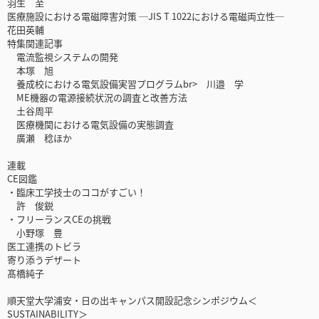
羽生 至
医療施設における電磁障害対策 ─JIS T 1022における電磁両立性─
花田英輔
特集関連記事
電流監視システムの開発
本塚 旭
養成校における電気設備実習プログラムbr> 川邉 学
ME機器の電源接続状況の調査と改善方法
土谷周平
医療機関における電気設備の実態調査
廣瀬 稔ほか
連載
CE図鑑
・臨床工学技士のココがすごい！
許 俊鋭
・フリーランスCEの挑戦
小野塚 豊
医工連携のトビラ
寄り添うデザート
髙橋純子
順天堂大学浦安・日の出キャンパス開設記念シンポジウム＜
SUSTAINABILITY＞