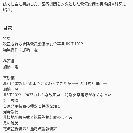
誌で独自に実施した、医療機関を対象とした電気設備の実態調査結果も
紹介。
目次
特集
改正される病院電気設備の安全基準JIS T 1022
編集責任：加納 隆
巻頭言
加納 隆
基礎編
JIS T 1022はどのように変わってきたか ─その目的と理由─
加納 隆
JIS T 1022：2023のおもな改正点 ─特別非常電源がなくなった─
新 秀直
自家発電装置の種類と特徴を知る
河野哉穂
非接地配線方式と絶縁監視装置のしくみ
奥村雅美
電流監視装置と過電流警報装置