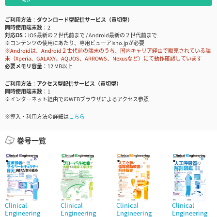
ご利用方法
ダウンロード型配信サービス（買切型）
同時使用端末数
2
対応OS
iOS最新の２世代前まで / Android最新の２世代前まで
※コンテンツの使用にあたり、専用ビューアisho.jpが必要
※Androidは、Android２世代前の端末のうち、国内キャリア経由で販売されている端
末（Xperia、GALAXY、AQUOS、ARROWS、Nexusなど）にて動作確認しています
必要メモリ容量
12 MB以上
ご利用方法
アクセス型配信サービス（買切型）
同時使用端末数
1
※インターネット経由でのWEBブラウザによるアクセス参照
※導入・利用方法の詳細は
こちら
巻号一覧
Clinical
Clinical
Clinical
Clinical
Engineering
Engineering
Engineering
Engineering