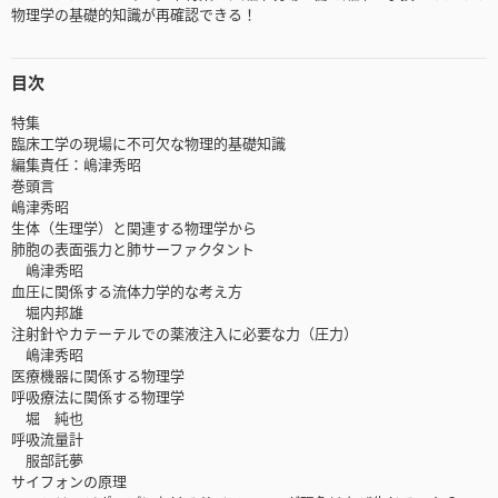
物理学の基礎的知識が再確認できる！
目次
特集
臨床工学の現場に不可欠な物理的基礎知識
編集責任：嶋津秀昭
巻頭言
嶋津秀昭
生体（生理学）と関連する物理学から
肺胞の表面張力と肺サーファクタント
嶋津秀昭
血圧に関係する流体力学的な考え方
堀内邦雄
注射針やカテーテルでの薬液注入に必要な力（圧力）
嶋津秀昭
医療機器に関係する物理学
呼吸療法に関係する物理学
堀 純也
呼吸流量計
服部託夢
サイフォンの原理