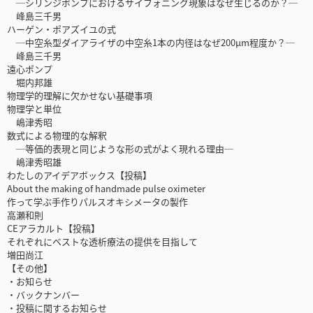
─シリンジポンプにおけるサイフォニング現象はなぜ生じるのか？─
峰島三千男
ハーゲン・ポアズイユの式
─中空糸型ダイアライザの中空糸1本の内径はなぜ200μm程度か？─
峰島三千男
遠心ポンプ
堀内邦雄
物理学的理解に欠かせない基礎事項
物理学と単位
嶋津秀昭
数式による物理的な解釈
─等価的表現と同じような形の式がよく現れる理由─
嶋津秀昭雄
わたしのアイデアボックス【投稿】
About the making of handmade pulse oximeter
作って学ぶ手作りパルスオキシメータの製作
高瀬和則
CEアラカルト【投稿】
それぞれにベストな透析療法の提供を目指して
増田尚江
【その他】
・お知らせ
・バックナンバー
・投稿に関するお知らせ