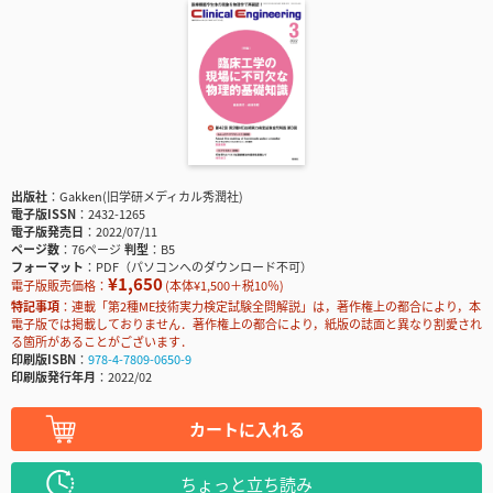
出版社
Gakken(旧学研メディカル秀潤社)
電子版ISSN
2432-1265
電子版発売日
2022/07/11
ページ数
76ページ
判型
B5
フォーマット
PDF（パソコンへのダウンロード不可）
¥1,650
電子版販売価格：
(本体¥1,500＋税10％)
特記事項
連載「第2種ME技術実力検定試験全問解説」は，著作権上の都合により，本
電子版では掲載しておりません．著作権上の都合により，紙版の誌面と異なり割愛され
る箇所があることがございます．
印刷版ISBN
978-4-7809-0650-9
印刷版発行年月
2022/02
カートに入れる
ちょっと立ち読み