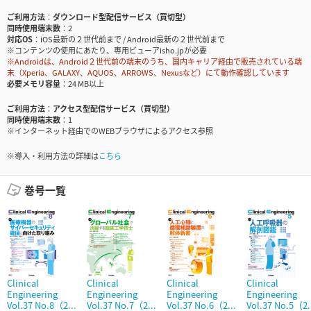
ご利用方法
ダウンロード型配信サービス（買切型）
同時使用端末数
2
対応OS
iOS最新の２世代前まで / Android最新の２世代前まで
※コンテンツの使用にあたり、専用ビューアisho.jpが必要
※Androidは、Android２世代前の端末のうち、国内キャリア経由で販売されている端
末（Xperia、GALAXY、AQUOS、ARROWS、Nexusなど）にて動作確認しています
必要メモリ容量
24 MB以上
ご利用方法
アクセス型配信サービス（買切型）
同時使用端末数
1
※インターネット経由でのWEBブラウザによるアクセス参照
※導入・利用方法の詳細は
こちら
巻号一覧
Clinical
Clinical
Clinical
Clinical
Engineering
Engineering
Engineering
Engineering
Vol.37 No.8（2...
Vol.37 No.7（2...
Vol.37 No.6（2...
Vol.37 No.5（2.