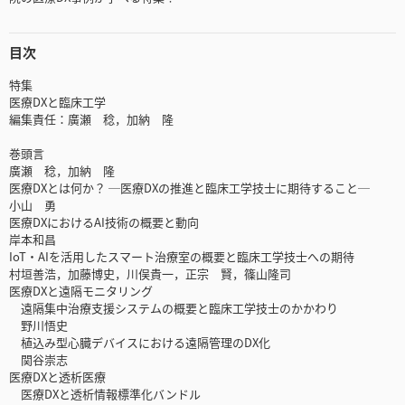
目次
特集
医療DXと臨床工学
編集責任：廣瀬 稔，加納 隆
巻頭言
廣瀬 稔，加納 隆
医療DXとは何か？ ─医療DXの推進と臨床工学技士に期待すること─
小山 勇
医療DXにおけるAI技術の概要と動向
岸本和昌
IoT・AIを活用したスマート治療室の概要と臨床工学技士への期待
村垣善浩，加藤博史，川俣貴一，正宗 賢，篠山隆司
医療DXと遠隔モニタリング
遠隔集中治療支援システムの概要と臨床工学技士のかかわり
野川悟史
植込み型心臓デバイスにおける遠隔管理のDX化
関谷崇志
医療DXと透析医療
医療DXと透析情報標準化バンドル