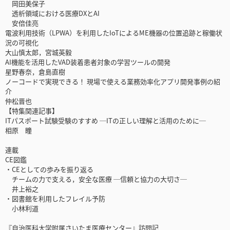
岡田美保子
透析領域における医療DXとAI
安倍佳亮
電波利用技術（LPWA）を利用したIoTによるME機器の位置追跡と稼働状
況の可視化
大山慎太郎，宮城英毅
AI機能を活用したVAD装着患者対象の学習ツールの開発
星野春奈，倉島直樹
ノーコードで実現できる！ 現場で使える業務効率化アプリ開発事例の紹
介
仲松晋也
【特集関連記事】
ITパスポート試験受験のすすめ ─ITの正しい理解と活用のために─
相原 瞳
連載
CE図鑑
・CEとしての歩みを振り返る
チームの力で支える，安全な医療 ─信頼と協力の大切さ─
井上裕之
・図書館を利用したフレイル予防
小林利道
『自治医科大学附属さいたま医療センター』訪問記