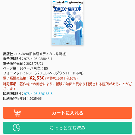
出版社
Gakken(旧学研メディカル秀潤社)
電子版ISBN
978-4-05-988845-1
電子版発売日
2025/07/01
ページ数
86ページ
判型
B5
フォーマット
PDF（パソコンへのダウンロード不可）
¥2,530
電子版販売価格：
(本体¥2,300＋税10％)
特記事項
著作権上の都合により，紙版の誌面と異なり割愛される箇所があることがご
ざいます．
印刷版ISBN
978-4-05-520135-3
印刷版発行年月
2025/06
カートに入れる
ちょっと立ち読み