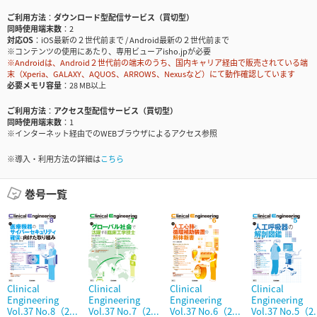
ご利用方法
ダウンロード型配信サービス（買切型）
同時使用端末数
2
対応OS
iOS最新の２世代前まで / Android最新の２世代前まで
※コンテンツの使用にあたり、専用ビューアisho.jpが必要
※Androidは、Android２世代前の端末のうち、国内キャリア経由で販売されている端
末（Xperia、GALAXY、AQUOS、ARROWS、Nexusなど）にて動作確認しています
必要メモリ容量
28 MB以上
ご利用方法
アクセス型配信サービス（買切型）
同時使用端末数
1
※インターネット経由でのWEBブラウザによるアクセス参照
※導入・利用方法の詳細は
こちら
巻号一覧
Clinical
Clinical
Clinical
Clinical
Engineering
Engineering
Engineering
Engineering
Vol.37 No.8（2...
Vol.37 No.7（2...
Vol.37 No.6（2...
Vol.37 No.5（2.