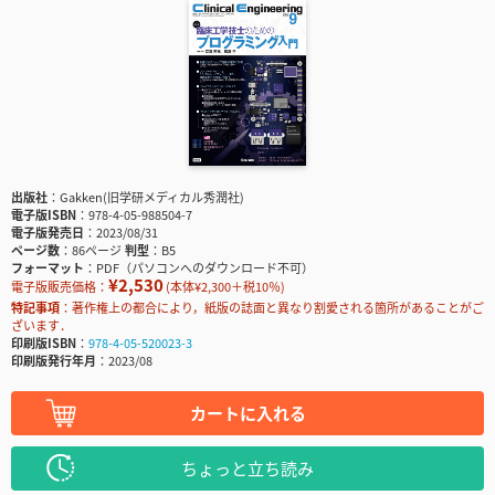
出版社
Gakken(旧学研メディカル秀潤社)
電子版ISBN
978-4-05-988504-7
電子版発売日
2023/08/31
ページ数
86ページ
判型
B5
フォーマット
PDF（パソコンへのダウンロード不可）
¥2,530
電子版販売価格：
(本体¥2,300＋税10％)
特記事項
著作権上の都合により，紙版の誌面と異なり割愛される箇所があることがご
ざいます．
印刷版ISBN
978-4-05-520023-3
印刷版発行年月
2023/08
カートに入れる
ちょっと立ち読み