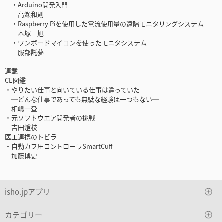
・Arduino開発入門
高瀬和則
・Raspberry Piを使用した電流使用量の遠隔モニタリングシステム
本塚 旭
・ワンボードマイコンを使ったモニタシステム
服部託夢
連載
CE図鑑
・やりたい仕事と向いている仕事は違っていた
─どんな仕事であっても無駄な経験は一つもない─
相嶋一登
・元ソフトウエア開発者の挑戦
吉田澄枝
医工連携のトビラ
・自動カフ圧コントローラSmartCuff
加藤博史
isho.jpアプリ
カテゴリー