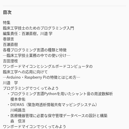
目次
特集
臨床工学技士のためのプログラミング入門
編集責任：百瀬直樹，川邉 学
巻頭言
百瀬直樹
各種プログラミング言語の種類と特徴
─臨床工学技士業務の中での使い分け─
吉田澄枝
ワンボードマイコンとシングルボードコンピュータの
臨床工学への応用に向けて
─Arduino・Raspberry Piの特徴とはじめ方─
川邉 学
プログラミングでつくってみよう
・プログラミング言語Pythonを用いたシャント音の周波数解析
榎本幸佑
・DIEMAS（緊急時透析情報共有マッピングシステム）
川﨑路浩
・医療機器管理に必要な保守管理データベースの設計と構築
森 信洋
ワンボードマイコンでつくってみよう