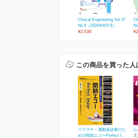
Clinical Engineering Vol.37
Cl
No.8（2026年8月号）
N
¥2,530
¥2
この商品を買った人
リウマチ・運動器診療のた
心
めの関節エコーPerfect I...
文