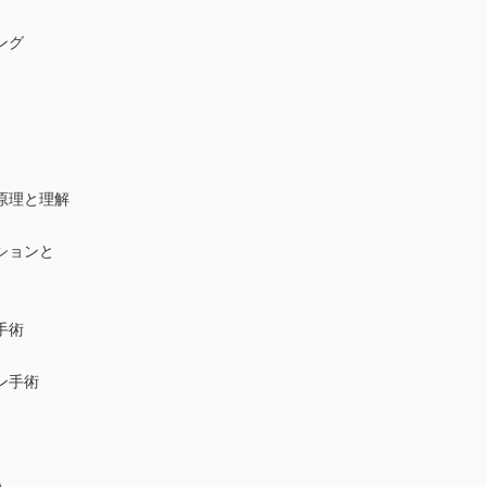
ング
原理と理解
ションと
手術
ン手術
野）