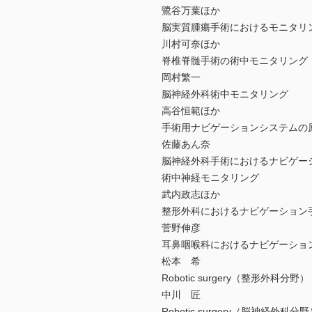
鷺谷万葉ほか
脳実質腫瘍手術におけるモニタリ
川村可奈ほか
脊椎脊髄手術の術中モニタリング
岡村繁一
脳神経外科術中モニタリング
高谷恒範ほか
手術用ナビゲーションシステムの
佐藤あん奈
脳神経外科手術におけるナビゲー
術中神経モニタリング
武内政志ほか
整形外科におけるナビゲーション
菅野伸彦
耳鼻咽喉科におけるナビゲーショ
松本 希
Robotic surgery（整形外科分野）
中川 匠
Robotic surgery（脳神経外科分