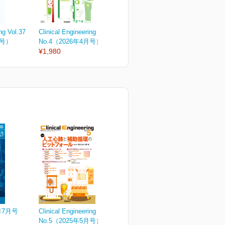
ng Vol.37
Clinical Engineering Vol.37
Clinical Engineering Vol.37
C
月号）
No.4（2026年4月号）
No.3（2026年3月号）
N
¥1,980
¥2,090
¥
年7月号
Clinical Engineering Vol.36
No.5（2025年5月号）