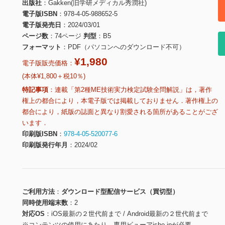
出版社
Gakken(旧学研メディカル秀潤社)
電子版ISBN
978-4-05-988652-5
電子版発売日
2024/03/01
ページ数
74ページ
判型
B5
フォーマット
PDF（パソコンへのダウンロード不可）
¥1,980
電子版販売価格：
(本体¥1,800＋税10％)
特記事項
連載「第2種ME技術実力検定試験全問解説」は，著作
権上の都合により，本電子版では掲載しておりません．著作権上の
都合により，紙版の誌面と異なり割愛される箇所があることがござ
います．
印刷版ISBN
978-4-05-520077-6
印刷版発行年月
2024/02
ご利用方法
ダウンロード型配信サービス（買切型）
同時使用端末数
2
対応OS
iOS最新の２世代前まで / Android最新の２世代前まで
※コンテンツの使用にあたり、専用ビューアisho.jpが必要