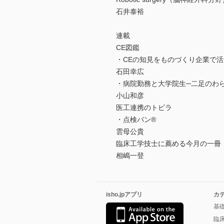
石井泰裕
連載
CE図鑑
・CEの知見をものづくり企業で活
石田幸広
・病院勤務と大学院生─二足のわ
小山和彦
医工連携のトビラ
・点検バン®
雲母公貴
臨床工学技士に薦める今月の一冊
相嶋一登
isho.jpアプリ
カ
基
臨