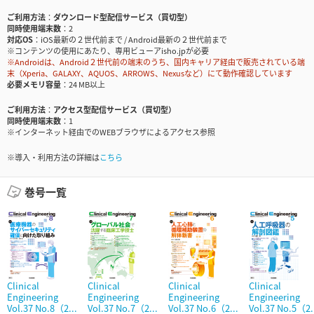
ご利用方法
ダウンロード型配信サービス（買切型）
同時使用端末数
2
対応OS
iOS最新の２世代前まで / Android最新の２世代前まで
※コンテンツの使用にあたり、専用ビューアisho.jpが必要
※Androidは、Android２世代前の端末のうち、国内キャリア経由で販売されている端
末（Xperia、GALAXY、AQUOS、ARROWS、Nexusなど）にて動作確認しています
必要メモリ容量
24 MB以上
ご利用方法
アクセス型配信サービス（買切型）
同時使用端末数
1
※インターネット経由でのWEBブラウザによるアクセス参照
※導入・利用方法の詳細は
こちら
巻号一覧
Clinical
Clinical
Clinical
Clinical
Engineering
Engineering
Engineering
Engineering
Vol.37 No.8（2...
Vol.37 No.7（2...
Vol.37 No.6（2...
Vol.37 No.5（2.