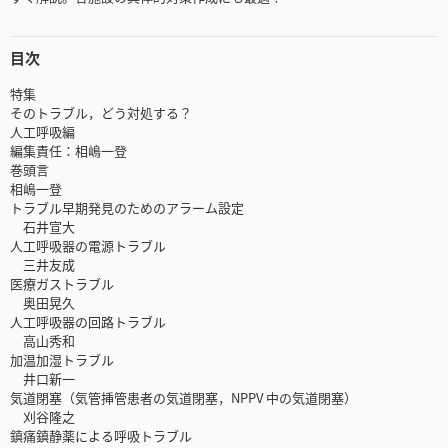
目次
特集
そのトラブル，どう対処する？
人工呼吸編
編集責任：相嶋一登
巻頭言
相嶋一登
トラブル早期発見のためのアラーム設定
石井宣大
人工呼吸器の電源トラブル
三井友成
医療ガストラブル
奥田晃久
人工呼吸器の回路トラブル
高山秀和
加温加湿トラブル
井口新一
気道閉塞（気管挿管患者の気道閉塞，NPPV 中の気道閉塞）
刈谷隆之
鎮痛鎮静薬による呼吸トラブル