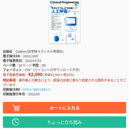
出版社
Gakken(旧学研メディカル秀潤社)
電子版ISSN
2432-1265
電子版発売日
2022/07/25
ページ数
92ページ
判型
B5
フォーマット
PDF（パソコンへのダウンロード不可）
¥2,090
電子版販売価格：
(本体¥1,900＋税10％)
特記事項
著作権上の都合により，紙版の誌面と異なり割愛される箇所があることがご
ざいます．
印刷版ISBN
978-4-7809-0653-0
印刷版発行年月
2022/05
カートに入れる
ちょっと立ち読み