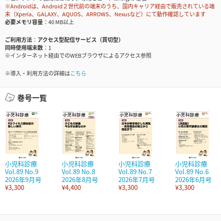
※Androidは、Android２世代前の端末のうち、国内キャリア経由で販売されている端
末（Xperia、GALAXY、AQUOS、ARROWS、Nexusなど）にて動作確認しています
必要メモリ容量
40 MB以上
ご利用方法
アクセス型配信サービス（買切型）
同時使用端末数
1
※インターネット経由でのWEBブラウザによるアクセス参照
※導入・利用方法の詳細は
こちら
巻号一覧
小児科診療
小児科診療
小児科診療
小児科診療
Vol.89 No.9
Vol.89 No.8
Vol.89 No.7
Vol.89 No.6
2026年9月号
2026年8月号
2026年7月号
2026年6月号
¥3,300
¥4,400
¥3,300
¥3,300