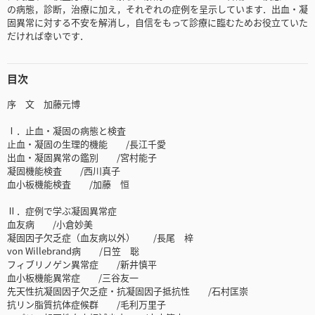
の病態，診断，治療に加え，それぞれの症例を呈示しています．出血・凝
固異常に対する不安を解消し，自信をもって診療に臨むためお役立ていた
だければ幸いです．
目次
序 文 加藤元博
Ⅰ．止血・凝固の病態と検査
止血・凝固の生理的機能 /長江千愛
出血・凝固異常の鑑別 /宮村能子
凝固機能検査 /西川真子
血小板機能検査 /加藤 恒
Ⅱ．症例で学ぶ凝固異常症
血友病 /小倉妙美
凝固因子欠乏症（血友病以外） /長尾 梓
von Willebrand病 /日笠 聡
フィブリノゲン異常症 /新井慎平
血小板機能異常症 /三谷友一
先天性抗凝固因子欠乏症・抗凝固因子抵抗性 /石村匡崇
抗リン脂質抗体症候群 /毛利万里子