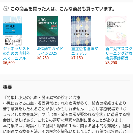
この商品を買った人は、こんな商品も買っています。
ジェネラリスト
JRC蘇生ガイド
重症患者管理マ
新生児マススク
のための内科外
ライン2025
ニュアル
リーニング対象
来マニュアル...
¥8,250
¥7,150
疾患等診療ガ...
¥6,600
¥8,250
概要
【特集】小児の出血・凝固異常の診断と治療
小児における出血・凝固異常はまれな疾患が多く，検査の複雑さもあり
苦手意識をもたれることが多いかもしれません．しかし診療現場で「ち
ょっとした検査異常」や「出血・凝固異常が疑われる症状」に遭遇する機
会はしばしばあり，これらの適切な解釈や鑑別に困ることがあります．
本特集では，総論として凝固と線溶の生理に関する基本的な知識と，凝固
に関連する検査方法，その解釈を解説いたしました．各論では疾患ごと