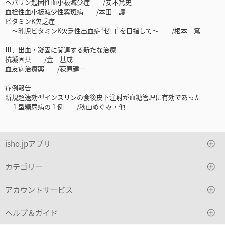
ヘパリン起因性血小板減少症 /安本篤史
血栓性血小板減少性紫斑病 /本田 護
ビタミンK欠乏症
～乳児ビタミンK欠乏性出血症“ゼロ”を目指して～ /根本 篤
Ⅲ．出血・凝固に関連する新たな治療
抗凝固薬 /金 基成
血友病治療薬 /荻原建一
症例報告
新規超速効型インスリンの食後皮下注射が血糖管理に有効であった
１型糖尿病の１例 /秋山めぐみ・他
isho.jpアプリ
カテゴリー
アカウントサービス
ヘルプ＆ガイド