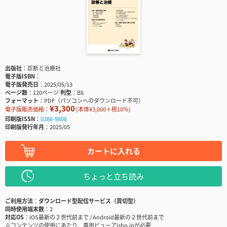
出版社
診断と治療社
電子版ISBN
電子版発売日
2025/05/13
ページ数
120ページ
判型
B5
フォーマット
PDF（パソコンへのダウンロード不可）
¥3,300
電子版販売価格：
(本体¥3,000＋税10％)
印刷版ISSN
0386-9806
印刷版発行年月
2025/05
カートに入れる
ちょっと立ち読み
ご利用方法
ダウンロード型配信サービス（買切型）
同時使用端末数
2
対応OS
iOS最新の２世代前まで / Android最新の２世代前まで
※コンテンツの使用にあたり、専用ビューアisho.jpが必要