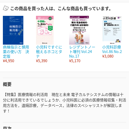
この商品を買った人は、こんな商品も買っています。
病棟指示と頻用
小児科ですぐに
レジデントノー
小児科診療
薬の使い方 決
戦えるホコとタ
ト増刊 Vol.24
Vol.86 No.2
定版
テ
No.17
¥3,080
¥4,950
¥5,390
¥5,170
概要
【特集】医療情報の利活用 現在と未来 電子カルテシステムの情報は十
分に利活用できているでしょうか．小児科医に必須の医療情報収集・利活
用方法を，遠隔診療，データベース，法律のスペシャリストが解説しま
す！
目次