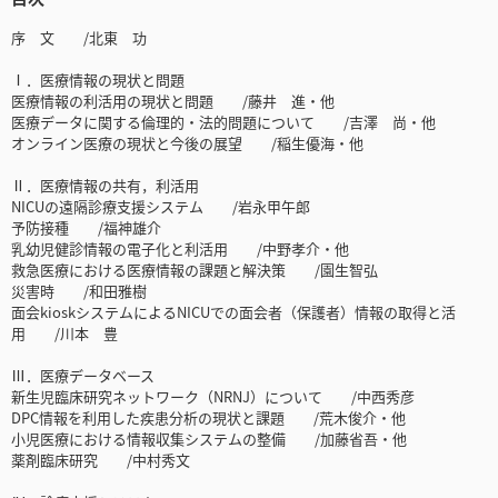
序 文 /北東 功
Ⅰ．医療情報の現状と問題
医療情報の利活用の現状と問題 /藤井 進・他
医療データに関する倫理的・法的問題について /吉澤 尚・他
オンライン医療の現状と今後の展望 /稲生優海・他
Ⅱ．医療情報の共有，利活用
NICUの遠隔診療支援システム /岩永甲午郎
予防接種 /福神雄介
乳幼児健診情報の電子化と利活用 /中野孝介・他
救急医療における医療情報の課題と解決策 /園生智弘
災害時 /和田雅樹
面会kioskシステムによるNICUでの面会者（保護者）情報の取得と活
用 /川本 豊
Ⅲ．医療データベース
新生児臨床研究ネットワーク（NRNJ）について /中西秀彦
DPC情報を利用した疾患分析の現状と課題 /荒木俊介・他
小児医療における情報収集システムの整備 /加藤省吾・他
薬剤臨床研究 /中村秀文