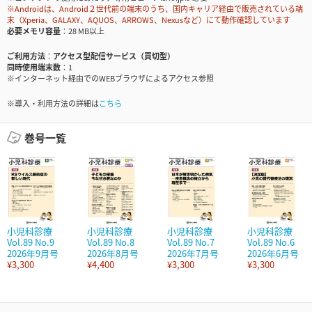
※Androidは、Android２世代前の端末のうち、国内キャリア経由で販売されている端
末（Xperia、GALAXY、AQUOS、ARROWS、Nexusなど）にて動作確認しています
必要メモリ容量
28 MB以上
ご利用方法
アクセス型配信サービス（買切型）
同時使用端末数
1
※インターネット経由でのWEBブラウザによるアクセス参照
※導入・利用方法の詳細は
こちら
巻号一覧
小児科診療
小児科診療
小児科診療
小児科診療
Vol.89 No.9
Vol.89 No.8
Vol.89 No.7
Vol.89 No.6
2026年9月号
2026年8月号
2026年7月号
2026年6月号
¥3,300
¥4,400
¥3,300
¥3,300