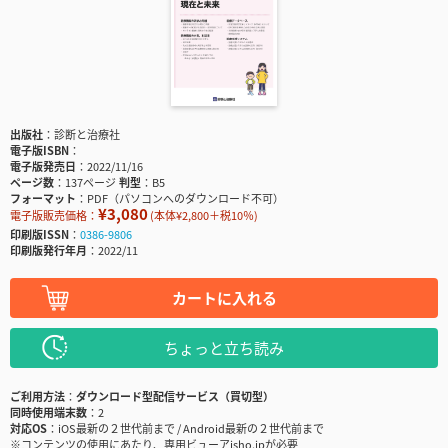
出版社
診断と治療社
電子版ISBN
電子版発売日
2022/11/16
ページ数
137ページ
判型
B5
フォーマット
PDF（パソコンへのダウンロード不可）
¥3,080
電子版販売価格：
(本体¥2,800＋税10％)
印刷版ISSN
0386-9806
印刷版発行年月
2022/11
カートに入れる
ちょっと立ち読み
ご利用方法
ダウンロード型配信サービス（買切型）
同時使用端末数
2
対応OS
iOS最新の２世代前まで / Android最新の２世代前まで
※コンテンツの使用にあたり、専用ビューアisho.jpが必要