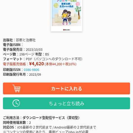
出版社
診断と治療社
電子版ISBN
電子版発売日
2023/10/03
ページ数
198ページ
判型
B5
フォーマット
PDF（パソコンへのダウンロード不可）
¥4,620
電子版販売価格：
(本体¥4,200＋税10％)
印刷版ISSN
0386-9806
印刷版発行年月
2023/09
カートに入れる
ちょっと立ち読み
ご利用方法
ダウンロード型配信サービス（買切型）
同時使用端末数
2
対応OS
iOS最新の２世代前まで / Android最新の２世代前まで
※コンテンツの使用にあたり、専用ビューアisho.jpが必要