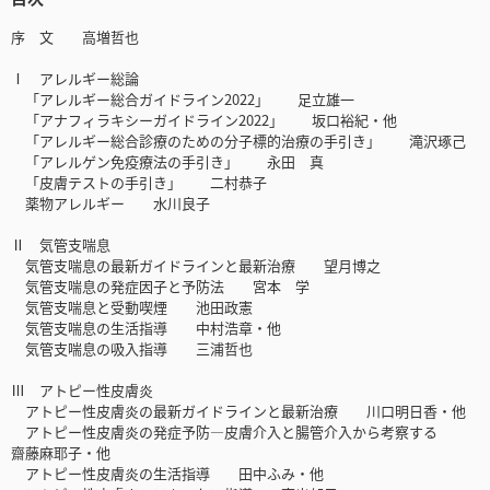
序 文 高増哲也
Ⅰ アレルギー総論
「アレルギー総合ガイドライン2022」 足立雄一
「アナフィラキシーガイドライン2022」 坂口裕紀・他
「アレルギー総合診療のための分子標的治療の手引き」 滝沢琢己
「アレルゲン免疫療法の手引き」 永田 真
「皮膚テストの手引き」 二村恭子
薬物アレルギー 水川良子
Ⅱ 気管支喘息
気管支喘息の最新ガイドラインと最新治療 望月博之
気管支喘息の発症因子と予防法 宮本 学
気管支喘息と受動喫煙 池田政憲
気管支喘息の生活指導 中村浩章・他
気管支喘息の吸入指導 三浦哲也
Ⅲ アトピー性皮膚炎
アトピー性皮膚炎の最新ガイドラインと最新治療 川口明日香・他
アトピー性皮膚炎の発症予防―皮膚介入と腸管介入から考察する
齋藤麻耶子・他
アトピー性皮膚炎の生活指導 田中ふみ・他