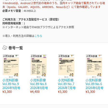
※Androidは、Android２世代前の端末のうち、国内キャリア経由で販売されている端
末（Xperia、GALAXY、AQUOS、ARROWS、Nexusなど）にて動作確認しています
必要メモリ容量
46 MB以上
ご利用方法
アクセス型配信サービス（買切型）
同時使用端末数
1
※インターネット経由でのWEBブラウザによるアクセス参照
※導入・利用方法の詳細は
こちら
巻号一覧
小児科診療
小児科診療
小児科診療
小児科診療
Vol.89 No.9
Vol.89 No.8
Vol.89 No.7
Vol.89 No.6
2026年9月号
2026年8月号
2026年7月号
2026年6月号
¥3,300
¥4,400
¥3,300
¥3,300