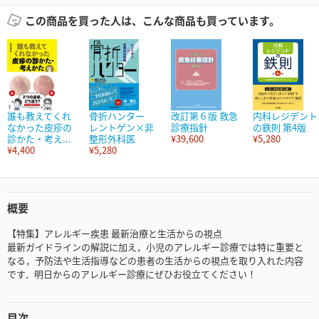
この商品を買った人は、こんな商品も買っています。
誰も教えてくれ
骨折ハンター
改訂第６版 救急
内科レジデント
なかった皮疹の
レントゲン×非
診療指針
の鉄則 第4版
診かた・考え...
整形外科医
¥39,600
¥5,280
¥4,400
¥5,280
概要
【特集】アレルギー疾患 最新治療と生活からの視点
最新ガイドラインの解説に加え，小児のアレルギー診療では特に重要と
なる，予防法や生活指導などの患者の生活からの視点を取り入れた内容
です．明日からのアレルギー診療にぜひお役立てください！
目次