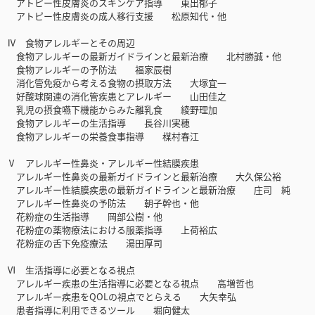
アトピー性皮膚炎のスキンケア指導 東出郁子
アトピー性皮膚炎の成人移行支援 松原知代・他
Ⅳ 食物アレルギーとその周辺
食物アレルギーの最新ガイドラインと最新治療 北村勝誠・他
食物アレルギーの予防法 福家辰樹
消化管免疫から考える食物の摂取方法 大塚宜一
好酸球関連の消化管疾患とアレルギー 山田佳之
乳児の摂食嚥下機能からみた離乳食 綾野理加
食物アレルギーの生活指導 長谷川実穂
食物アレルギーの栄養食事指導 楳村春江
Ⅴ アレルギー性鼻炎・アレルギー性結膜疾患
アレルギー性鼻炎の最新ガイドラインと最新治療 大久保公裕
アレルギー性結膜疾患の最新ガイドラインと最新治療 庄司 純
アレルギー性鼻炎の予防法 朝子幹也・他
花粉症の生活指導 岡部公樹・他
花粉症の薬物療法における服薬指導 上荷裕広
花粉症の舌下免疫療法 湯田厚司
Ⅵ 生活指導に必要となる視点
アレルギー疾患の生活指導に必要となる視点 高増哲也
アレルギー疾患をQOLの視点でとらえる 大矢幸弘
患者指導に利用できるツール 堀向健太