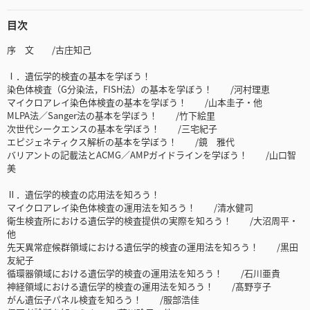
目次
序 文 /古庄知己
Ⅰ．遺伝学的検査の基本を学ぼう！
染色体検査（G分染法，FISH法）の基本を学ぼう！ /河村理恵
マイクロアレイ染色体検査の基本を学ぼう！ /山本圭子・他
MLPA法／Sanger法の基本を学ぼう！ /竹下絵里
次世代シークエンスの基本を学ぼう！ /三宅紀子
エピジェネティクス解析の基本を学ぼう！ /鏡 雅代
バリアントの記載法とACMG／AMPガイドラインを学ぼう！ /山口智
美
Ⅱ．遺伝学的検査の応用法を知ろう！
マイクロアレイ染色体検査の運用法を知ろう！ /清水健司
衛生検査所における遺伝学的検査提供の実際を知ろう！ /大沼周平・
他
先天異常症候群領域における遺伝学的検査の運用法を知ろう！ /黒田
友紀子
循環器領域における遺伝学的検査の運用法を知ろう！ /石川亜貴
神経領域における遺伝学的検査の運用法を知ろう！ /髙野亨子
がん遺伝子パネル検査を知ろう！ /服部浩佳