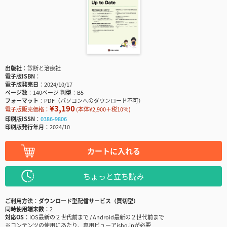
出版社
診断と治療社
電子版ISBN
電子版発売日
2024/10/17
ページ数
140ページ
判型
B5
フォーマット
PDF（パソコンへのダウンロード不可）
¥3,190
電子版販売価格：
(本体¥2,900＋税10％)
印刷版ISSN
0386-9806
印刷版発行年月
2024/10
カートに入れる
ちょっと立ち読み
ご利用方法
ダウンロード型配信サービス（買切型）
同時使用端末数
2
対応OS
iOS最新の２世代前まで / Android最新の２世代前まで
※コンテンツの使用にあたり、専用ビューアisho.jpが必要