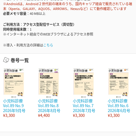
※Androidは、Android２世代前の端末のうち、国内キャリア経由で販売されている端
末（Xperia、GALAXY、AQUOS、ARROWS、Nexusなど）にて動作確認しています
必要メモリ容量
40 MB以上
ご利用方法
アクセス型配信サービス（買切型）
同時使用端末数
1
※インターネット経由でのWEBブラウザによるアクセス参照
※導入・利用方法の詳細は
こちら
巻号一覧
小児科診療
小児科診療
小児科診療
小児科診療
Vol.89 No.9
Vol.89 No.8
Vol.89 No.7
Vol.89 No.6
2026年9月号
2026年8月号
2026年7月号
2026年6月号
¥3,300
¥4,400
¥3,300
¥3,300