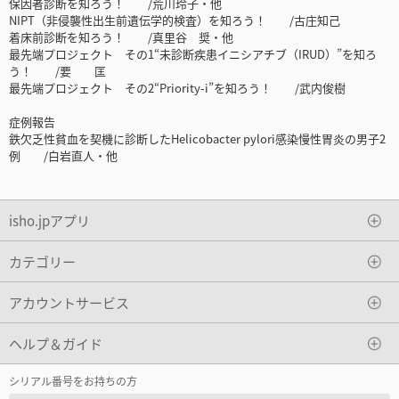
保因者診断を知ろう！ /荒川玲子・他
NIPT（非侵襲性出生前遺伝学的検査）を知ろう！ /古庄知己
着床前診断を知ろう！ /真里谷 奨・他
最先端プロジェクト その1“未診断疾患イニシアチブ（IRUD）”を知ろ
う！ /要 匡
最先端プロジェクト その2“Priority-i”を知ろう！ /武内俊樹
症例報告
鉄欠乏性貧血を契機に診断したHelicobacter pylori感染慢性胃炎の男子2
例 /白岩直人・他
isho.jpアプリ
カテゴリー
アカウントサービス
ヘルプ＆ガイド
シリアル番号をお持ちの方