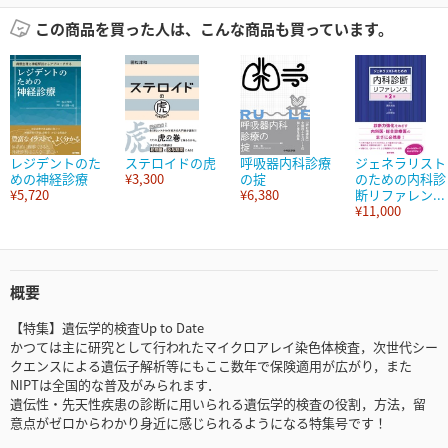
この商品を買った人は、こんな商品も買っています。
レジデントのた
ステロイドの虎
呼吸器内科診療
ジェネラリスト
めの神経診療
¥3,300
の掟
のための内科診
¥5,720
¥6,380
断リファレン...
¥11,000
概要
【特集】遺伝学的検査Up to Date
かつては主に研究として行われたマイクロアレイ染色体検査，次世代シー
クエンスによる遺伝子解析等にもここ数年で保険適用が広がり，また
NIPTは全国的な普及がみられます．
遺伝性・先天性疾患の診断に用いられる遺伝学的検査の役割，方法，留
意点がゼロからわかり身近に感じられるようになる特集号です！