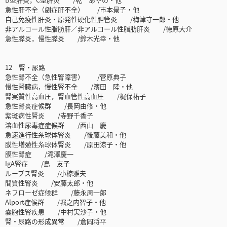
急性肝不全（劇症肝不全） /市本景子・他
自己免疫性肝炎・原発性硬化性胆管炎 /梅津守一郎・他
非アルコール性脂肪肝／非アルコール性脂肪肝炎 /徳原大介
急性膵炎，慢性膵炎 /鈴木光幸・他
12 腎・尿路
急性腎不全（急性腎障害） /菅原典子
慢性腎臓病，慢性腎不全 /濱田 陸・他
腎実質性高血圧，腎血管性高血圧 /梶保祐子
急性腎炎症候群 /長岡由修・他
紫斑病性腎炎 /寺野千香子
溶血性尿毒症症候群 /西山 慶
急速進行性糸球体腎炎 /後藤美和・他
膜性増殖性糸球体腎炎 /原田涼子・他
膜性腎症 /滝澤慶一
IgA腎症 /島 友子
ループス腎炎 /小椋雅夫
間質性腎炎 /安藤太郎・他
ネフローゼ症候群 /藤永周一郎
Alport症候群 /堀之内智子・他
嚢胞性腎疾患 /中村実沙子・他
腎・尿路の形成異常 /倉岡将平