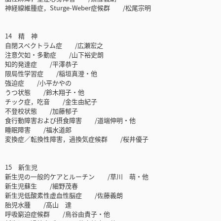
神経線維腫症，Sturge-Weber症候群 /松尾宗明
14 精 神
自閉スペクトラム症 /広瀬宏之
注意欠如・多動症 /山下裕史朗
知的発達症 /平澤恭子
限局性学習症 /稲垣真澄・他
強迫症 /小平かやの
うつ状態 /鈴木翔子・他
チック症，吃音 /金生由紀子
不登校状態 /加藤郁子
食行動障害および摂食障害 /道端伸明・他
睡眠障害 /福水道郎
変換症／転換性障害，過換気症候群 /桜井優子
15 新生児
新生児の一般的ケアとルーチン /草川 萌・他
新生児蘇生 /細野茂春
新生児低酸素性虚血性脳症 /佐藤義朗
胎児水腫 /高山 達
呼吸窮迫症候群 /鳥谷由貴子・他