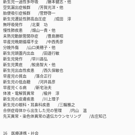
新生児一過性多呼吸 /藤本健志・他
空気漏出症候群 /芳賀光洋・他
胎便吸引症候群 /菅野啓一
新生児遷延性肺高血圧症 /成田 淳
無呼吸発作 /北東 功
慢性肺疾患 /畑山一貴・他
未熟児動脈管開存症 /豊島勝昭
早産児晩期循環不全 /中西秀彦
分娩外傷 /山口美穂子・他
新生児頭蓋内出血 /田邉行敏
新生児発作 /早川昌弘
新生児黄疸 /鮫島智大・他
新生児出血性疾患 /西久保敏也
早産児の貧血 /落合正行
新生児の低血糖 /河井昌彦
早産児くる病 /新宅治夫
体液・電解質異常 /楡井 淳
新生児の皮膚疾患 /川上理子
新生児の眼科・耳鼻科疾患 /三輪雅之
合併症母体から出生した児の管理 /内山 温
先天異常・染色体異常の遺伝カウンセリング /古庄知己
16 医療連携・社会