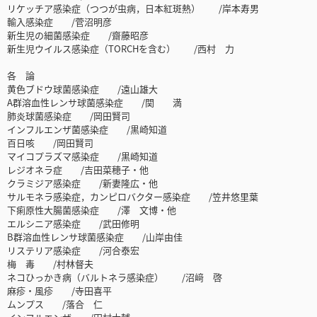
リケッチア感染症（つつが虫病，日本紅斑熱） /岸本寿男
輸入感染症 /菅沼明彦
新生児の細菌感染症 /齋藤昭彦
新生児ウイルス感染症（TORCHを含む） /西村 力
各 論
黄色ブドウ球菌感染症 /遠山雄大
A群溶血性レンサ球菌感染症 /関 満
肺炎球菌感染症 /岡田賢司
インフルエンザ菌感染症 /黒崎知道
百日咳 /岡田賢司
マイコプラズマ感染症 /黒崎知道
レジオネラ症 /吉田菜穂子・他
クラミジア感染症 /新妻隆広・他
サルモネラ感染症，カンピロバクター感染症 /笠井悠里葉
下痢原性大腸菌感染症 /澤 文博・他
エルシニア感染症 /武田修明
B群溶血性レンサ球菌感染症 /山岸由佳
リステリア感染症 /河合泰宏
梅 毒 /村林督夫
ネコひっかき病（バルトネラ感染症） /沼﨑 啓
麻疹・風疹 /寺田喜平
ムンプス /落合 仁