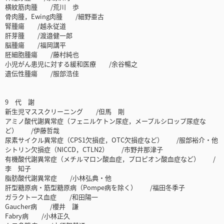
横紋筋肉腫 /荒川 歩
骨肉腫，Ewing肉腫 /細野亜古
腎腫瘍 /越永従道
肝芽腫 /渡邉健一郎
脳腫瘍 /福岡講平
胚細胞腫瘍 /藤村純也
小児がん患児に対する緩和医療 /余谷暢之
遺伝性腫瘍 /服部浩佳
9 代 謝
新生児マススクリーニング /但馬 剛
アミノ酸代謝異常症（フェニルケトン尿症，メープルシロップ尿症な
ど） /伊藤哲哉
尿素サイクル異常症（CPS1欠損症，OTC欠損症など） /服部裕介・他
シトリン欠損症（NICCD，CTLN2） /市野井那津子
有機酸代謝異常症（メチルマロン酸血症，プロピオン酸血症など） /
李 知子
脂肪酸代謝異常症 /小林弘典・他
肝型糖原病・筋型糖原病（Pompe病を除く） /福田冬季子
ガラクトース血症 /和田陽一
Gaucher病 /櫻井 謙
Fabry病 /小林正久