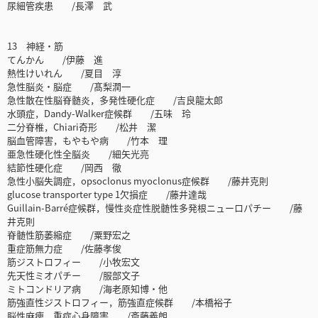
尿細管疾患 /長澤 武
13 神経・筋
てんかん /伊藤 進
熱性けいれん /夏目 淳
急性脳炎・脳症 /髙梨潤一
急性散在性脳脊髄炎，多発性硬化症 /吉良龍太郎
水頭症，Dandy-Walker症候群 /五味 玲
二分脊椎，Chiari奇形 /松井 潔
脳血管障害，もやもや病 /竹本 理
亜急性硬化性全脳炎 /細矢光亮
結節性硬化症 /岡西 徹
急性小脳失調症，opsoclonus myoclonus症候群 /藤井克則
glucose transporter type 1欠損症 /藤井達哉
Guillain-Barré症候群，慢性炎症性脱髄性多発根ニューロパチー /藤
井克則
脊髄性筋萎縮症 /粟野宏之
重症筋無力症 /佐藤孝俊
筋ジストロフィー /小牧宏文
先天性ミオパチー /服部文子
ミトコンドリア病 /海老原知博・他
筋強直性ジストロフィー，筋強直症候群 /本橋裕子
脳性麻痺，重症心身障害 /斎藤義朗