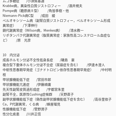
ムコ多糖症 /小須賀基通
Krabbe病，異染性白質ジストロフィー /酒井規夫
Pompe病（糖原病Ⅱ型） /角皆季樹・他
Niemann-Pick病C型 /成田 綾
ペルオキシソーム病（副腎白質ジストロフィー，ペルオキシソーム形成
異常症） /下澤伸行
銅代謝異常症（Wilson病，Menkes病） /清水教一
リポタンパク代謝異常症（脂質異常症：家族性高コレステロール血症な
ど） /原 光彦
10 内分泌
成長ホルモン分泌不全性低身長症 /磯島 豪
複合型下垂体ホルモン分泌不全症（尿崩症を含む） /伊達木澄人
中枢性思春期早発症（ゴナドトロピン依存性思春期早発症） /中村明
枝
甲状腺機能低下症 /宮田市郎
甲状腺機能亢進症 /伊藤順庸
先天性副腎皮質過形成症 /宇都宮朱里
副腎不全，医原性Cushing症候群 /天野直子
副甲状腺機能低下症（偽性副甲状腺機能低下症を含む） /高谷里依子
Ca，P代謝異常，くる病 /蜂屋瑠見
性腺機能低下症 /菅野潤子
性分化疾患 /川井正信