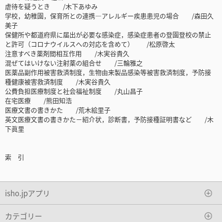
虐待を疑うとき /木下あゆみ
学校，幼稚園，保育所との連携―アレルギー疾患患児の場合 /森田久
美子
保健所や都道府県に届出が必要な感染症，感染症患者の登園登校の禁止
と許可（コロナウイルスへの対応を含めて） /松原啓太
注意すべき薬剤間相互作用 /木実谷貴久
混ぜてはいけない注射薬の組合せ /三輪雅之
医薬品副作用被害救済制度，生物由来製品感染等被害救済制度，予防接
種健康被害救済制度 /木実谷貴久
公費負担医療制度と社会福祉制度 /丸山昌子
在宅医療 /熊田知浩
医療文書の書きかた /荒木絵里子
英文医療文書の書きかた－紹介状，診断書，予防接種証明書など /木
下眞里
索 引
isho.jpアプリ
カテゴリー