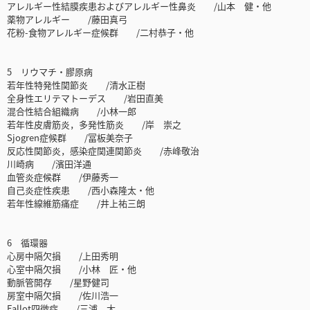
アレルギー性結膜疾患およびアレルギー性鼻炎 /山本 健・他
薬物アレルギー /藤田真弓
花粉-食物アレルギー症候群 /二村恭子・他
5 リウマチ・膠原病
若年性特発性関節炎 /清水正樹
全身性エリテマトーデス /岩田直美
混合性結合組織病 /小林一郎
若年性皮膚筋炎，多発性筋炎 /岸 崇之
Sjogren症候群 /冨板美奈子
反応性関節炎，感染症関連関節炎 /赤峰敬治
川崎病 /濱田洋通
血管炎症候群 /伊藤秀一
自己炎症性疾患 /西小森隆太・他
若年性線維筋痛症 /井上祐三朗
6 循環器
心房中隔欠損 /上田秀明
心室中隔欠損 /小林 匠・他
動脈管開存 /星野健司
房室中隔欠損 /佐川浩一
Fallot四徴症 /三浦 大