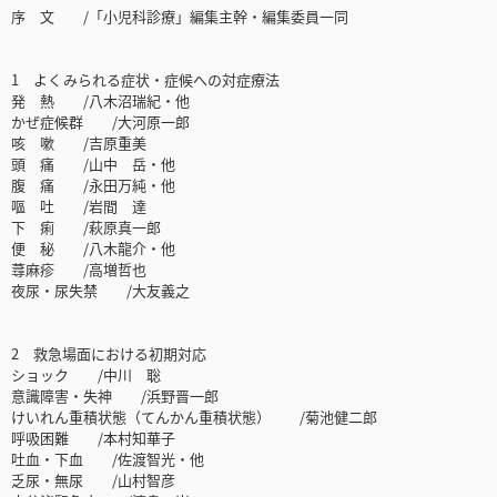
序 文 /「小児科診療」編集主幹・編集委員一同
1 よくみられる症状・症候への対症療法
発 熱 /八木沼瑞紀・他
かぜ症候群 /大河原一郎
咳 嗽 /吉原重美
頭 痛 /山中 岳・他
腹 痛 /永田万純・他
嘔 吐 /岩間 達
下 痢 /萩原真一郎
便 秘 /八木龍介・他
蕁麻疹 /高増哲也
夜尿・尿失禁 /大友義之
2 救急場面における初期対応
ショック /中川 聡
意識障害・失神 /浜野晋一郎
けいれん重積状態（てんかん重積状態） /菊池健二郎
呼吸困難 /本村知華子
吐血・下血 /佐渡智光・他
乏尿・無尿 /山村智彦