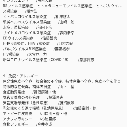
インフルエンザ /田村大輔
RSウイルス感染症，ヒトメタニューモウイルス感染症，ヒトボカウイル
ス感染症 /橋本浩一
ヒトパレコウイルス感染症 /相澤悠太
単純ヘルペスウイルス感染症 /山崎 勉
水痘，帯状疱疹 /前田明彦
サイトメガロウイルス感染症 /森内浩幸
EBウイルス感染症 /佐藤哲也
HHV-6感染症，HHV-7感染症 /河村吉紀
パルボウイルスB19感染症 /要藤裕孝
HIV感染症 /大宜見 力
新型コロナウイルス感染症（COVID-19） /忽那賢志
4 免疫・アレルギー
原発性免疫不全症―複合免疫不全症，抗体産生不全症，免疫不全を伴う
特徴的な症候群，補体欠損症 /山下 基
食細胞異常症 /野間康輔・他
気管支喘息の長期管理 /藤澤隆夫
気管支喘息発作（急性増悪） /勝沼俊雄
乳幼児のくり返す喘鳴（乳幼児喘息） /加藤泰輔・他
アトピー性皮膚炎 /川口明日香・他
アナフィラキシー /杉浦至郎
食物アレルギー /今井孝成