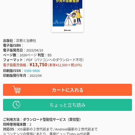
出版社
診断と治療社
電子版ISBN
電子版発売日
2023/04/10
ページ数
1026ページ
判型
B5
フォーマット
PDF（パソコンへのダウンロード不可）
¥13,750
電子版販売価格：
(本体¥12,500＋税10％)
印刷版ISSN
0386-9806
印刷版発行年月
2023/04
カートに入れる
ちょっと立ち読み
ご利用方法
ダウンロード型配信サービス（買切型）
同時使用端末数
2
対応OS
iOS最新の２世代前まで / Android最新の２世代前まで
※コンテンツの使用にあたり、専用ビューアisho.jpが必要