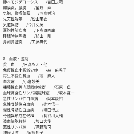
肺ヘモジデローシス /吉田之範
胸膜炎，膿胸 /星野 直
気胸，縦隔気腫 /西島栄治
先天性喘鳴 /松山茉衣
気道異物 /今井丈英
嚢胞性肺疾患 /下髙原昭廣
睡眠時無呼吸 /杉山 剛
鼻副鼻腔炎 /工藤典代
8 血液・腫瘍
貧 血 /日髙もえ・他
免疫性血小板減少症 /森 麻希子
再生不良性貧血 /濱 麻人
血友病 /小倉妙美
播種性血管内凝固症候群 /石原 卓
血球貪食性リンパ組織球症 /坂本謙一
急性リンパ性白血病 /岡本康裕
急性骨髄性白血病 /辻本信一
慢性骨髄性白血病 /嶋田博之
骨髄異形成症候群 /長谷川大輔
造血細胞移植 /坂口大俊
悪性リンパ腫 /深野玲司
神経芽腫 /家原知子