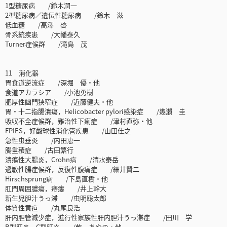
1型糖尿病 /鈴木潤一
2型糖尿病／遺伝性糖尿病 /鈴木 滋
低血糖 /高澤 啓
骨系統疾患 /大幡泰久
Turner症候群 /滝島 茂
11 消化器
胃食道逆流症 /深堀 優・他
食道アカラシア /小池勇樹
肥厚性幽門狭窄症 /近藤健夫・他
胃・十二指腸潰瘍，Helicobacter pylori感染症 /幾瀨 圭
吸収不全症候群，難治性下痢症 /津村直弥・他
FPIES，好酸球性消化管疾患 /山田佳之
急性虫垂炎 /内田恵一
腸重積症 /古田繁行
潰瘍性大腸炎，Crohn病 /清水泰岳
過敏性腸症候群，反復性腹痛症 /細井賢二
Hirschsprung病 /下島直樹・他
肛門周囲膿瘍，痔瘻 /井上幹大
新生児胆汁うっ滞 /虫明聡太郎
体質性黄疸 /丸尾良浩
肝内胆管減少症，進行性家族性肝内胆汁うっ滞症 /田川 学
B型肝炎，C型肝炎 /乾 あやの・他