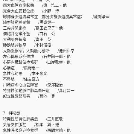
両大血管右室起始 /東 浩二・他
完全大血管転位症 /小野 博
総肺静脈還流異常症（部分肺静脈還流異常症） /瀧聞浄宏
純型肺動脈閉鎖 /黒嵜健一
三尖弁閉鎖症 /島田衣里子・他
僧帽弁閉鎖不全 /白石 公
大動脈弁狭窄 /富田 英
肺動脈弁狭窄 /小林俊樹
大動脈縮窄，大動脈弓離断 /池田和幸
左心低形成症候群 /石井陽一郎・他
心房内臓錯位症候群 /山岸敬幸・他
心筋症 /廣野恵一
急性心筋炎 /本田隆文
不整脈 /住友直方
川崎病の心血管障害 /深澤隆治
特発性肺動脈性肺高血圧症 /髙月晋一
起立性調節障害 /菊池 豊
7 呼吸器
特発性間質性肺疾患 /玉井直敬
気管支拡張症 /松本 翼・他
急性呼吸窮迫症候群 /西間大祐・他