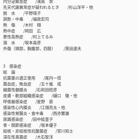
内分泌緊急症 /濱島 崇
先天代謝異常症が疑われるとき /杉山洋平・他
脱 水 /平野瑶子
誤飲・中毒 /福政宏司
熱 傷 /木村 翔
熱中症 /岡田 広
悪性高熱症 /村上てるみ
溺 水 /坂本昌彦
外傷（頭部，胸腹部，四肢） /黒田達夫
3 感染症
総 論
抗菌薬の適正使用 /尾内一信
菌血症，敗血症 /五十嵐 成
細菌性髄膜炎 /石和田稔彦
皮膚・軟部組織感染症 /樋口 徹・他
呼吸器感染症 /星野 直
感染性心内膜炎 /江畑亮太・他
感染性胃腸炎・食中毒 /西亦繁雄
尿路感染症 /田中絵里子
骨・関節感染症 /坂本優子
結核・非結核性抗酸菌症 /宮川知士
深在性真菌症 /大石智洋