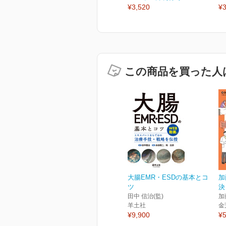
¥3,520
¥3
この商品を買った人
大腸EMR・ESDの基本とコ
加
ツ
決
田中 信治(監)
加
羊土社
金
¥9,900
¥5