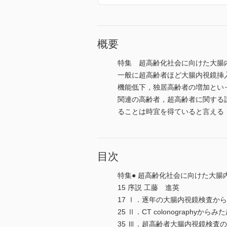
概要
特集 超高齢化社会に向けた大腸
一般に超高齢者ほど大腸内視鏡挿
機能低下，独居高齢者の増加とい
関連の高齢者，超高齢者に関する
ることは時宜を得ていると言える．
目次
特集● 超高齢化社会に向けた大腸
15 序説 工藤 進英
17 Ⅰ．逐年の大腸内視鏡検査か
25 Ⅱ．CT colonography
35 Ⅲ．超高齢者大腸内視鏡検査の前に