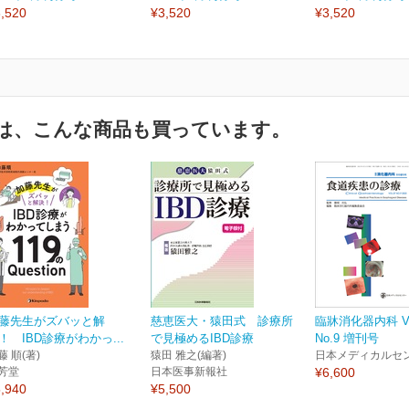
,520
¥3,520
¥3,520
は、こんな商品も買っています。
藤先生がズバッと解
慈恵医大・猿田式 診療所
臨牀消化器内科 Vol
！ IBD診療がわかっ...
で見極めるIBD診療
No.9 増刊号
藤 順(著)
猿田 雅之(編著)
日本メディカルセ
芳堂
日本医事新報社
¥6,600
,940
¥5,500