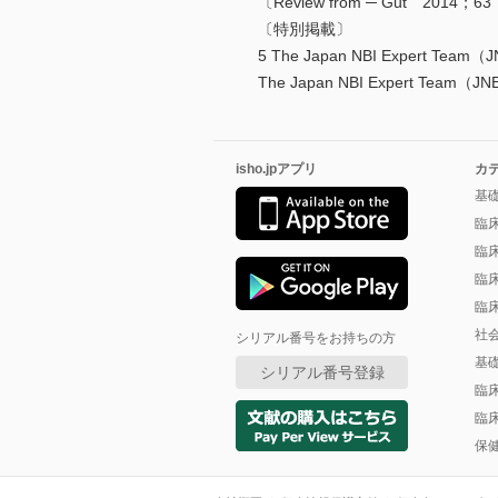
〔Review from ─ Gut 2014
〔特別掲載〕
5 The Japan NBI Expert Te
The Japan NBI Expert Tea
isho.jpアプリ
カ
基
臨
臨
臨
臨
社
シリアル番号をお持ちの方
基
シリアル番号登録
臨
臨
保