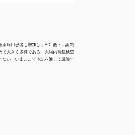
薬服用患者も増加し，ADL低下，認知
めて大きく多様である．大腸内視鏡検査
どない．いまここで本誌を通して議論す