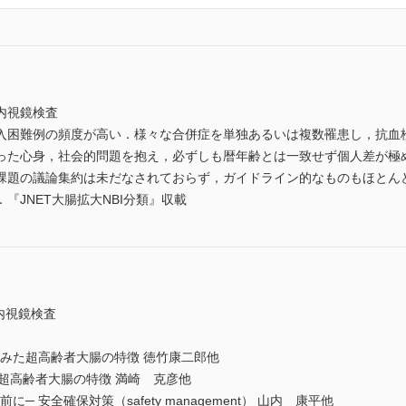
内視鏡検査
入困難例の頻度が高い．様々な合併症を単独あるいは複数罹患し，抗血栓
った心身，社会的問題を抱え，必ずしも暦年齢とは一致せず個人差が極
課題の議論集約は未だなされておらず，ガイドライン的なものもほとん
『JNET大腸拡大NBI分類』収載
内視鏡検査
らみた超高齢者大腸の特徴 徳竹康二郎他
からみた超高齢者大腸の特徴 満崎 克彦他
─ 安全確保対策（safety management） 山内 康平他