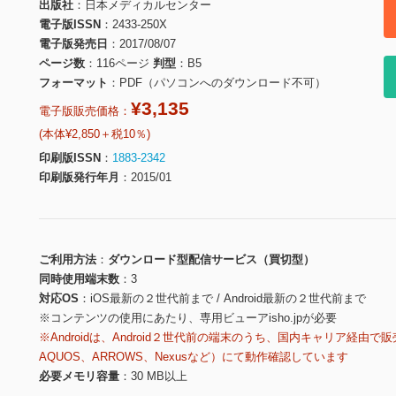
出版社
日本メディカルセンター
電子版ISSN
2433-250X
電子版発売日
2017/08/07
ページ数
116ページ
判型
B5
フォーマット
PDF（パソコンへのダウンロード不可）
¥3,135
電子版販売価格：
(本体¥2,850＋税10％)
印刷版ISSN
1883-2342
印刷版発行年月
2015/01
ご利用方法
ダウンロード型配信サービス（買切型）
同時使用端末数
3
対応OS
iOS最新の２世代前まで / Android最新の２世代前まで
※コンテンツの使用にあたり、専用ビューアisho.jpが必要
※Androidは、Android２世代前の端末のうち、国内キャリア経由で販
AQUOS、ARROWS、Nexusなど）にて動作確認しています
必要メモリ容量
30 MB以上