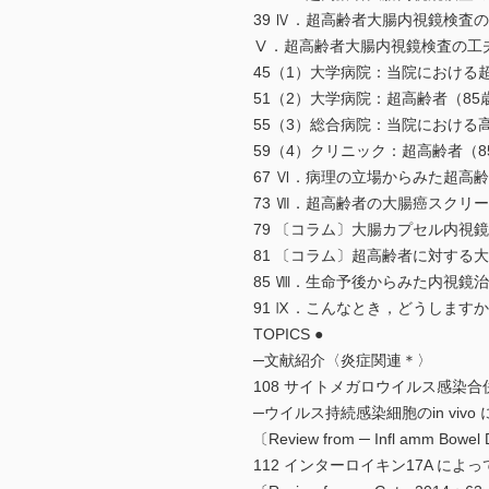
39 Ⅳ．超高齢者大腸内視鏡検査のris
Ⅴ．超高齢者大腸内視鏡検査の工
45（1）大学病院：当院における
51（2）大学病院：超高齢者（8
55（3）総合病院：当院における
59（4）クリニック：超高齢者（
67 Ⅵ．病理の立場からみた超高
73 Ⅶ．超高齢者の大腸癌スクリ
79 〔コラム〕大腸カプセル内視鏡
81 〔コラム〕超高齢者に対する大
85 Ⅷ．生命予後からみた内視鏡
91 Ⅸ．こんなとき，どうします
TOPICS ●
─文献紹介〈炎症関連＊〉
108 サイトメガロウイルス感染
─ウイルス持続感染細胞のin vivo
〔Review from ─ Infl amm B
112 インターロイキン17A に