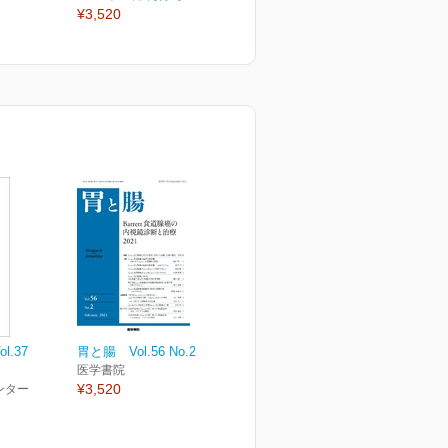
¥3,520
¥3,520
¥
.37
胃と腸 Vol.56 No.2
医学書院
¥3,520
ンター