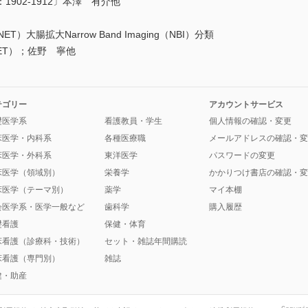
；63：1902-1912〕本澤 有介他
am（JNET）大腸拡大Narrow Band Imaging（NBI）分類
m（JNET）；佐野 寧他
テゴリー
アカウントサービス
礎医学系
看護教員・学生
個人情報の確認・変更
床医学・内科系
各種医療職
メールアドレスの確認・変
床医学・外科系
東洋医学
パスワードの変更
床医学（領域別）
栄養学
かかりつけ書店の確認・変
床医学（テーマ別）
薬学
マイ本棚
会医学系・医学一般など
歯科学
購入履歴
礎看護
保健・体育
床看護（診療科・技術）
セット・雑誌年間購読
床看護（専門別）
雑誌
健・助産