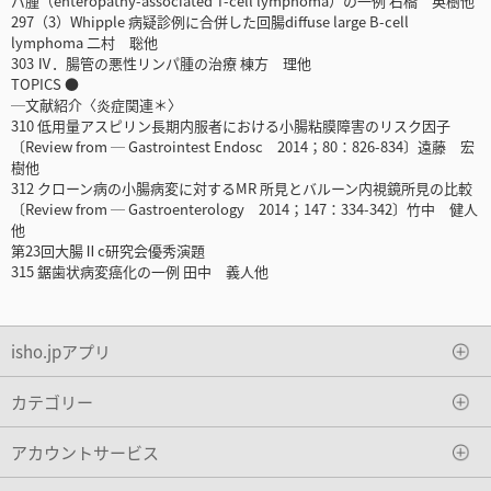
パ腫（enteropathy-associated T-cell lymphoma）の一例 石橋 英樹他
297（3）Whipple 病疑診例に合併した回腸diffuse large B-cell
lymphoma 二村 聡他
303 Ⅳ．腸管の悪性リンパ腫の治療 棟方 理他
TOPICS ●
─文献紹介〈炎症関連＊〉
310 低用量アスピリン長期内服者における小腸粘膜障害のリスク因子
〔Review from ─ Gastrointest Endosc 2014；80：826-834〕遠藤 宏
樹他
312 クローン病の小腸病変に対するMR 所見とバルーン内視鏡所見の比較
〔Review from ─ Gastroenterology 2014；147：334-342〕竹中 健人
他
第23回大腸Ⅱc研究会優秀演題
315 鋸歯状病変癌化の一例 田中 義人他
isho.jpアプリ
カテゴリー
アカウントサービス