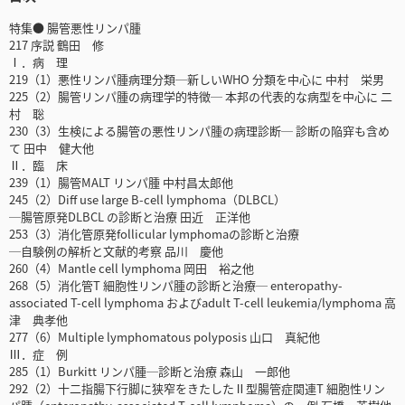
特集● 腸管悪性リンパ腫
217 序説 鶴田 修
Ⅰ．病 理
219（1）悪性リンパ腫病理分類─新しいWHO 分類を中心に 中村 栄男
225（2）腸管リンパ腫の病理学的特徴─ 本邦の代表的な病型を中心に 二
村 聡
230（3）生検による腸管の悪性リンパ腫の病理診断─ 診断の陥穽も含め
て 田中 健大他
Ⅱ．臨 床
239（1）腸管MALT リンパ腫 中村昌太郎他
245（2）Diff use large B-cell lymphoma（DLBCL）
─腸管原発DLBCL の診断と治療 田近 正洋他
253（3）消化管原発follicular lymphomaの診断と治療
─自験例の解析と文献的考察 品川 慶他
260（4）Mantle cell lymphoma 岡田 裕之他
268（5）消化管T 細胞性リンパ腫の診断と治療─ enteropathy-
associated T-cell lymphoma およびadult T-cell leukemia/lymphoma 高
津 典孝他
277（6）Multiple lymphomatous polyposis 山口 真紀他
Ⅲ．症 例
285（1）Burkitt リンパ腫─診断と治療 森山 一郎他
292（2）十二指腸下行脚に狭窄をきたしたⅡ型腸管症関連T 細胞性リン