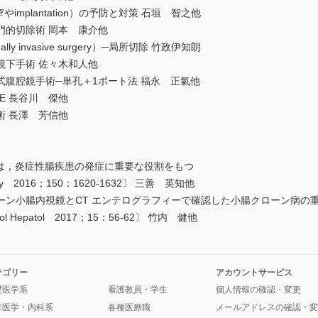
やimplantation）の予防と対策 石垣 智之他
門的切除術 岡本 康介他
imally invasive surgery）─局所切除 竹政伊知朗
鏡下手術 佐々木和人他
孔式腹腔鏡手術─単孔＋1ポート法 福永 正氣他
ME 長谷川 傑他
術 長澤 芳信他
ースは，炎症性腸疾患の発症に重要な役割をもつ
rology 2016；150：1620-1632〕 三善 英知他
ルーン小腸内視鏡とCT エンテログラフィーで確認した小腸クローン病の
nterol Hepatol 2017；15：56-62〕 竹内 健他
テゴリー
アカウントサービス
礎医学系
看護教員・学生
個人情報の確認・変更
床医学・内科系
各種医療職
メールアドレスの確認・変