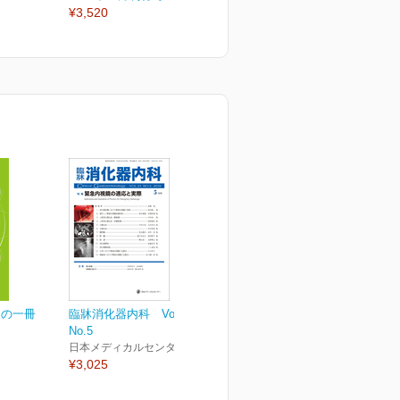
¥3,520
¥3,520
¥
この一冊
臨牀消化器内科 Vol.33
No.5
日本メディカルセンター
¥3,025