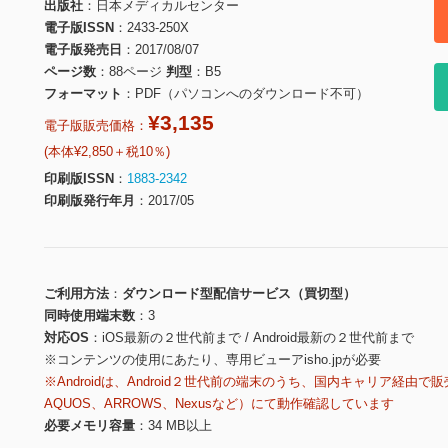
出版社
日本メディカルセンター
電子版ISSN
2433-250X
電子版発売日
2017/08/07
ページ数
88ページ
判型
B5
フォーマット
PDF（パソコンへのダウンロード不可）
¥3,135
電子版販売価格：
(本体¥2,850＋税10％)
印刷版ISSN
1883-2342
印刷版発行年月
2017/05
ご利用方法
ダウンロード型配信サービス（買切型）
同時使用端末数
3
対応OS
iOS最新の２世代前まで / Android最新の２世代前まで
※コンテンツの使用にあたり、専用ビューアisho.jpが必要
※Androidは、Android２世代前の端末のうち、国内キャリア経由で販
AQUOS、ARROWS、Nexusなど）にて動作確認しています
必要メモリ容量
34 MB以上