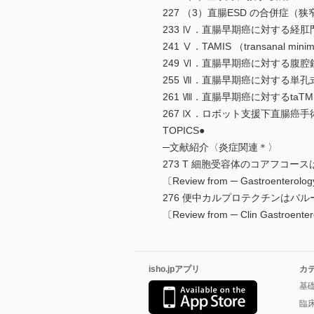
227 （3）直腸ESD の合併症（狭窄
233 Ⅳ．直腸早期癌に対する経肛
241 Ⅴ．TAMIS （transanal min
249 Ⅵ．直腸早期癌に対する腹腔
255 Ⅶ．直腸早期癌に対する単
261 Ⅷ．直腸早期癌に対するtaT
267 Ⅸ．ロボット支援下直腸癌手
TOPICS●
─文献紹介〈炎症関連＊〉
273 T 細胞受容体のコアフコ
〔Review from ─ Gastroente
276 便中カルプロテクチンはバ
〔Review from ─ Clin Gastroe
isho.jpアプリ
カ
基
臨