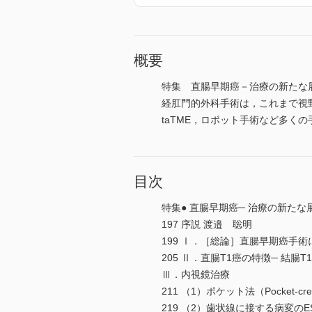
概要
特集 直腸早期癌－治療の新たな
経肛門的外科手術は，これまで視
taTME，ロボット手術など多く
目次
特集● 直腸早期癌─ 治療の新たな
197 序説 渡邉 聡明
199 Ⅰ．［総論］直腸早期癌手
205 Ⅱ．直腸T1癌の特徴─ 結腸
Ⅲ．内視鏡治療
211 （1）ポケット法（Pocket-c
219 （2）歯状線に接する病変のE