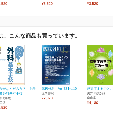
,520
¥3,520
¥3,520
は、こんな商品も買っています。
なぜなんだろう？」を考
臨床外科 Vol.73 No.10
感染症まるごと
る外科基本手技
医学書院
矢野 晴美(著)
¥2,970
南山堂
葉 毅(著)
¥4,180
江堂
,520