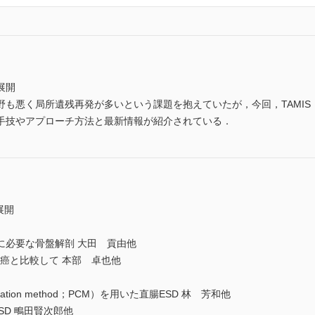
展開
野も悪く局所遺残再発が多いという課題を抱えていたが，今回，TAMI
の手技やアプローチ方法と最新情報が紹介されている．
展開
術に必要な骨盤解剖 大田 貢由他
T1癌と比較して 本部 卓也他
reation method；PCM）を用いた直腸ESD 林 芳和他
SD 鴫田賢次郎他