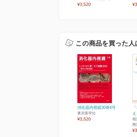
¥3,520
¥3
この商品を買った人
消化器内視鏡30巻4号
「
東京医学社
え
¥3,520
稲
南
¥3