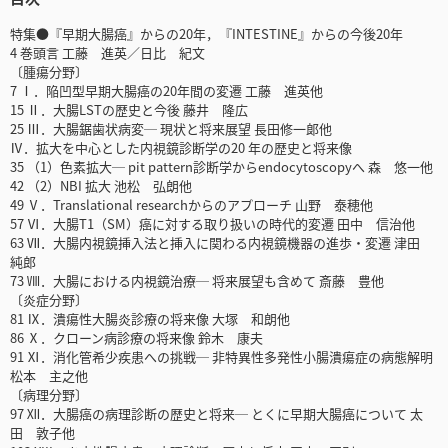
特集●『早期大腸癌』からの20年，『INTESTINE』からの今後20年
4 巻頭言 工藤 進英／日比 紀文
〔腫瘍分野〕
7 Ⅰ．陥凹型早期大腸癌の20年間の変遷 工藤 進英他
15 Ⅱ．大腸LSTの歴史と今後 藤井 隆広
25 Ⅲ．大腸鋸歯状病変─ 現状と将来展望 長田修一郞他
Ⅳ．拡大を中心とした内視鏡診断学の20 年の歴史と将来像
35 （1）色素拡大─ pit pattern診断学からendocytoscopyへ 森 悠一他
42 （2）NBI 拡大 池松 弘朗他
49 Ⅴ．Translational researchからのアプローチ 山野 泰穂他
57 Ⅵ．大腸T1（SM）癌に対する取り扱いの時代的変遷 田中 信治他
63 Ⅶ．大腸内視鏡挿入法と挿入に関わる内視鏡機器の進歩・変遷 津田
純郎
73 Ⅷ．大腸における内視鏡治療─ 将来展望も含めて 斎藤 豊他
〔炎症分野〕
81 Ⅸ．潰瘍性大腸炎診療の将来像 大塚 和朗他
86 Ⅹ．クローン病診療の将来像 鈴木 康夫
91 Ⅺ．消化管希少疾患への挑戦─ 非特異性多発性小腸潰瘍症の病態解明
松本 主之他
〔病理分野〕
97 Ⅻ．大腸癌の病理診断の歴史と将来─ とくに早期大腸癌について 太
田 敦子他