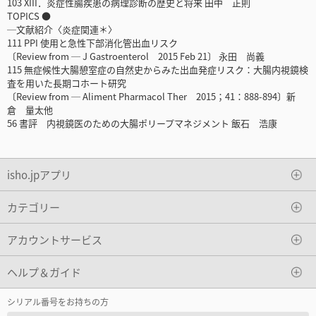
103 XIII．炎症性腸疾患の病理診断の歴史と将来 田中 正則
TOPICS ●
─文献紹介〈炎症関連＊〉
111 PPI 使用と急性下部消化管出血リスク
〔Review from ─ J Gastroenterol 2015 Feb 21〕 永田 尚義
115 無症候性大腸憩室症の自然史からみた出血発症リスク：大腸内視鏡検
査を用いた長期コホート研究
〔Review from ─ Aliment Pharmacol Ther 2015；41：888-894〕新
倉 量太他
56 書評 内視鏡医のための大腸ポリープマネジメント 飯石 浩康
isho.jpアプリ
カテゴリー
アカウントサービス
ヘルプ＆ガイド
シリアル番号をお持ちの方