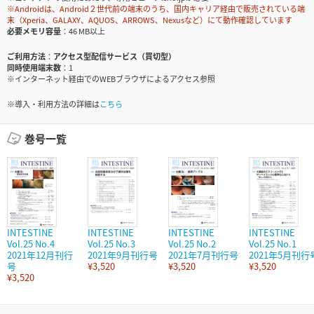
※Androidは、Android２世代前の端末のうち、国内キャリア経由で販売されている端
末（Xperia、GALAXY、AQUOS、ARROWS、Nexusなど）にて動作確認しています
必要メモリ容量
46 MB以上
ご利用方法
アクセス型配信サービス（買切型）
同時使用端末数
1
※インターネット経由でのWEBブラウザによるアクセス参照
※導入・利用方法の詳細は
こちら
巻号一覧
INTESTINE
INTESTINE
INTESTINE
INTESTINE
Vol.25 No.4
Vol.25 No.3
Vol.25 No.2
Vol.25 No.1
2021年12月刊行
2021年9月刊行号
2021年7月刊行号
2021年5月刊行
号
¥3,520
¥3,520
¥3,520
¥3,520