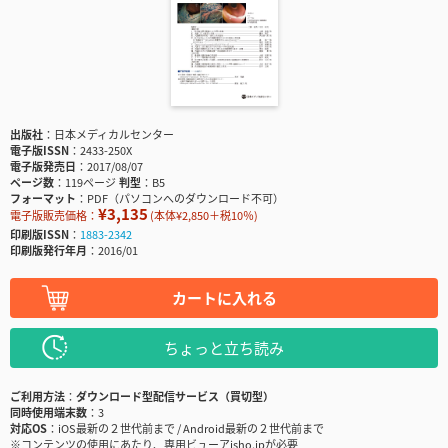
出版社
日本メディカルセンター
電子版ISSN
2433-250X
電子版発売日
2017/08/07
ページ数
119ページ
判型
B5
フォーマット
PDF（パソコンへのダウンロード不可）
¥3,135
電子版販売価格：
(本体¥2,850＋税10％)
印刷版ISSN
1883-2342
印刷版発行年月
2016/01
カートに入れる
ちょっと立ち読み
ご利用方法
ダウンロード型配信サービス（買切型）
同時使用端末数
3
対応OS
iOS最新の２世代前まで / Android最新の２世代前まで
※コンテンツの使用にあたり、専用ビューアisho.jpが必要