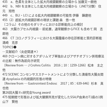
435 a．色素を主体とした拡大内視鏡観察の立場から 加藤文一朗他
442 b．NBI を主体とした拡大内視鏡観察の立場から（JNET分類） 住
元 旭他
449 c．BLI・LCI による拡大内視鏡観察の可能性 伊藤 錬磨他
455（2）超拡大内視鏡診断の現状と課題 森 悠一他
〔コラム〕その他のモダリティにおける診断能向上の検討
463 大腸カプセル内視鏡─ 前処置，通常観察からFICE も含めて 岡 志
郎他
466 CT コロノグラフィーにおける大腸腫瘍の存在診断能と質的診断能
満崎 克彦
TOPICS●
─文献紹介〈炎症関連＊〉
469 クローン病に対するアダリムマブ単独およびアザチオプリン併用療法
の比較：無作為前向き研究
〔Review from ─ J Crohns Colitis 2016；10：1259-1266〕松本 主之
他
472 SCENIC コンセンサスステートメントにより分類した潰瘍性大腸炎関
連 dysplasia の内視鏡的形態の特徴
〔Review from ─ Gastrointest Endosc 2017；85：639-646〕杉本 真
也他
第26回大腸Ⅱc研究会Young award
475 短期間で形態および拡大観察所見が変化したSSA/P由来のT1癌の1例
山下 賢他