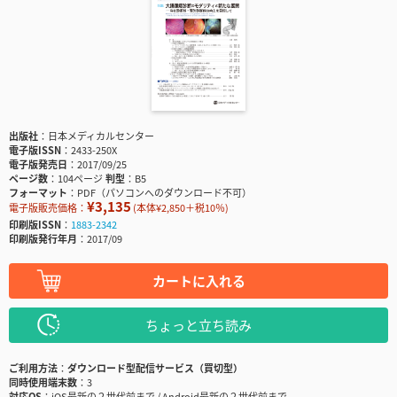
出版社
日本メディカルセンター
電子版ISSN
2433-250X
電子版発売日
2017/09/25
ページ数
104ページ
判型
B5
フォーマット
PDF（パソコンへのダウンロード不可）
¥3,135
電子版販売価格：
(本体¥2,850＋税10％)
印刷版ISSN
1883-2342
印刷版発行年月
2017/09
カートに入れる
ちょっと立ち読み
ご利用方法
ダウンロード型配信サービス（買切型）
同時使用端末数
3
対応OS
iOS最新の２世代前まで / Android最新の２世代前まで