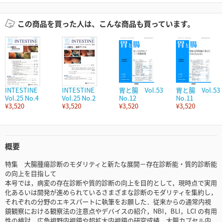
この商品を買った人は、こんな商品も買っています。
INTESTINE
INTESTINE
胃と腸 Vol.53
胃と腸 Vol.53
Vol.25 No.4
Vol.25 No.2
No.12
No.11
¥3,520
¥3,520
¥3,520
¥3,520
概要
特集 大腸腫瘍診断のモダリティと新たな展開－存在診断能・質的診断能
の向上を目指して
本号では，病変の存在診断や質的診断の向上を目的として，現時点で実用
化あるいは開発が進められているさまざまな診断のモダリティを集約し，
それぞれの分野のエキスパートに執筆をお願した．従来からの通常内視
鏡観察における観察法の注意点やデバイスの紹介，NBI，BLI，LCI の有用
性の検討，広角視野内視鏡や超拡大内視鏡の研究成績，大腸カプセル内