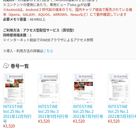
※コンテンツの使用にあたり、専用ビューアisho.jpが必要
※Androidは、Android２世代前の端末のうち、国内キャリア経由で販売されている端
末（Xperia、GALAXY、AQUOS、ARROWS、Nexusなど）にて動作確認しています
必要メモリ容量
48 MB以上
ご利用方法
アクセス型配信サービス（買切型）
同時使用端末数
1
※インターネット経由でのWEBブラウザによるアクセス参照
※導入・利用方法の詳細は
こちら
巻号一覧
INTESTINE
INTESTINE
INTESTINE
INTESTINE
Vol.25 No.4
Vol.25 No.3
Vol.25 No.2
Vol.25 No.1
2021年12月刊行
2021年9月刊行号
2021年7月刊行号
2021年5月刊行
号
¥3,520
¥3,520
¥3,520
¥3,520