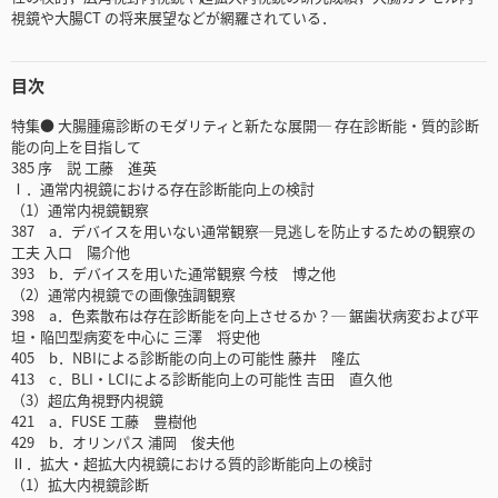
視鏡や大腸CT の将来展望などが網羅されている．
目次
特集● 大腸腫瘍診断のモダリティと新たな展開─ 存在診断能・質的診断
能の向上を目指して
385 序 説 工藤 進英
Ⅰ．通常内視鏡における存在診断能向上の検討
（1）通常内視鏡観察
387 a．デバイスを用いない通常観察─見逃しを防止するための観察の
工夫 入口 陽介他
393 b．デバイスを用いた通常観察 今枝 博之他
（2）通常内視鏡での画像強調観察
398 a．色素散布は存在診断能を向上させるか？─ 鋸歯状病変および平
坦・陥凹型病変を中心に 三澤 将史他
405 b．NBIによる診断能の向上の可能性 藤井 隆広
413 c．BLI・LCIによる診断能向上の可能性 吉田 直久他
（3）超広角視野内視鏡
421 a．FUSE 工藤 豊樹他
429 b．オリンパス 浦岡 俊夫他
Ⅱ．拡大・超拡大内視鏡における質的診断能向上の検討
（1）拡大内視鏡診断