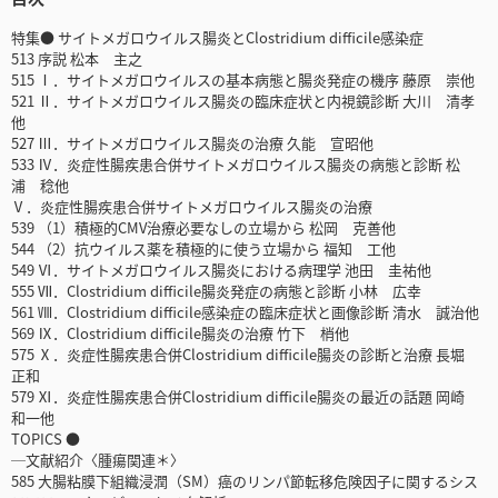
特集● サイトメガロウイルス腸炎とClostridium difficile感染症
513 序説 松本 主之
515 Ⅰ．サイトメガロウイルスの基本病態と腸炎発症の機序 藤原 崇他
521 Ⅱ．サイトメガロウイルス腸炎の臨床症状と内視鏡診断 大川 清孝
他
527 Ⅲ．サイトメガロウイルス腸炎の治療 久能 宣昭他
533 Ⅳ．炎症性腸疾患合併サイトメガロウイルス腸炎の病態と診断 松
浦 稔他
Ⅴ．炎症性腸疾患合併サイトメガロウイルス腸炎の治療
539 （1）積極的CMV治療必要なしの立場から 松岡 克善他
544 （2）抗ウイルス薬を積極的に使う立場から 福知 工他
549 Ⅵ．サイトメガロウイルス腸炎における病理学 池田 圭祐他
555 Ⅶ．Clostridium difficile腸炎発症の病態と診断 小林 広幸
561 Ⅷ．Clostridium difficile感染症の臨床症状と画像診断 清水 誠治他
569 Ⅸ．Clostridium difficile腸炎の治療 竹下 梢他
575 Ⅹ．炎症性腸疾患合併Clostridium difficile腸炎の診断と治療 長堀
正和
579 Ⅺ．炎症性腸疾患合併Clostridium difficile腸炎の最近の話題 岡崎
和一他
TOPICS ●
─文献紹介〈腫瘍関連＊〉
585 大腸粘膜下組織浸潤（SM）癌のリンパ節転移危険因子に関するシス