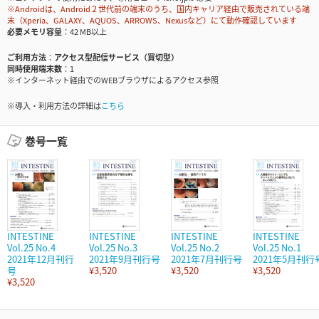
※Androidは、Android２世代前の端末のうち、国内キャリア経由で販売されている端
末（Xperia、GALAXY、AQUOS、ARROWS、Nexusなど）にて動作確認しています
必要メモリ容量
42 MB以上
ご利用方法
アクセス型配信サービス（買切型）
同時使用端末数
1
※インターネット経由でのWEBブラウザによるアクセス参照
※導入・利用方法の詳細は
こちら
巻号一覧
INTESTINE
INTESTINE
INTESTINE
INTESTINE
Vol.25 No.4
Vol.25 No.3
Vol.25 No.2
Vol.25 No.1
2021年12月刊行
2021年9月刊行号
2021年7月刊行号
2021年5月刊行
号
¥3,520
¥3,520
¥3,520
¥3,520