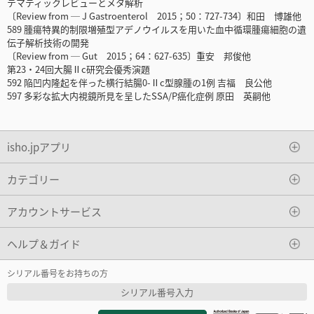
テマティックレビューとメタ解析
〔Review from ─ J Gastroenterol 2015；50：727-734〕和田 博雄他
589 腫瘍特異的制限増殖型アデノウイルスを用いた血中循環腫瘍細胞の遺
伝子解析技術の開発
〔Review from ─ Gut 2015；64：627-635〕重安 邦俊他
第23・24回大腸Ⅱc研究会優秀演題
592 陥凹内隆起を伴った横行結腸0-Ⅱc型腺腫の1例 吉福 良公他
597 多彩な拡大内視鏡所見を呈したSSA/P癌化症例 原田 英嗣他
isho.jpアプリ
カテゴリー
アカウントサービス
ヘルプ＆ガイド
シリアル番号をお持ちの方
シリアル番号入力