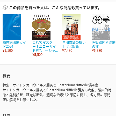
この商品を買った人は、こんな商品も買っています。
糖尿病治療ガイ
これでマスタ
早期胃癌の拾い
呼吸器内科診療
ド2024
ー！エコーガイ
上げと診断
の掟
¥1,100
ドPTA ―シャ...
¥7,480
¥6,380
¥5,500
概要
特集 サイトメガロウイルス腸炎とClostridium difficile感染症
サイトメガロウイルス腸炎とClostridium difficile腸炎の病態、臨床的特
徴と鑑別診断、確定診断法、適切な治療法と予防に関し、各方面の専門
家に解説をお願いした。
目次