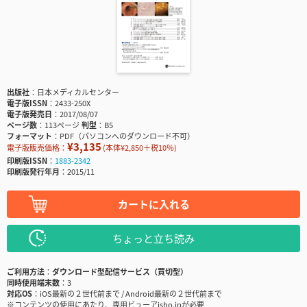
出版社
日本メディカルセンター
電子版ISSN
2433-250X
電子版発売日
2017/08/07
ページ数
113ページ
判型
B5
フォーマット
PDF（パソコンへのダウンロード不可）
¥3,135
電子版販売価格：
(本体¥2,850＋税10％)
印刷版ISSN
1883-2342
印刷版発行年月
2015/11
カートに入れる
ちょっと立ち読み
ご利用方法
ダウンロード型配信サービス（買切型）
同時使用端末数
3
対応OS
iOS最新の２世代前まで / Android最新の２世代前まで
※コンテンツの使用にあたり、専用ビューアisho.jpが必要