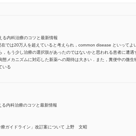
える内科治療のコツと最新情報
現在では20万人を超えていると考えられ，common disease とい
ら，もう少し治療の選択肢があったのではないかと思われる患者に遭遇
病態メカニズムに対応した新薬への期待は大きい．また，糞便中の微生
ている
使える内科治療のコツと最新情報
）診療ガイドライン」改訂案について 上野 文昭