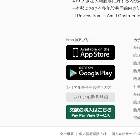
410 大きな大腸腫瘍に対する内
─本邦における多施設共同前向き
〔Review from ─ Am J Gastro
isho.jpアプリ
カ
基
臨
臨
臨
臨
社
シリアル番号をお持ちの方
基
シリアル番号登録
臨
臨
保
会社概要
個人情報保護方針
個人向けサービス