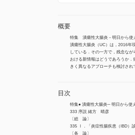
概要
特集 潰瘍性大腸炎－明日から使
潰瘍性大腸炎（UC）は，2016年
している．その一方で，残念なが
おける新情報はどうであろうか．
きく異なるアプローチも検討され
目次
特集● 潰瘍性大腸炎─ 明日から
333 序説 緒方 晴彦
〔総 論〕
335 Ⅰ．「炎症性腸疾患（IBD
〔各 論〕