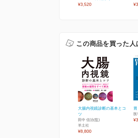
¥3,520
¥3
この商品を買った人
大腸内視鏡診断の基本とコ
胃
ツ
医
¥3
田中 信治(監)
羊土社
¥8,800