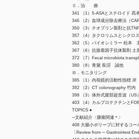
Ⅱ．治 療
341 （1）5-ASAとステロイド 
346 （2）血球成分除去療法（CA
350 （3）チオプリン製剤と抗TN
357 （4）タクロリムスとシクロ
362 （5）バイオシミラー 松本 
367 （6）抗接着因子抗体製剤 土
372 （7）Fecal microbiota tra
380 （8）青黛 長沼 誠他
Ⅲ．モニタリング
385 （1）内視鏡的活動性指標 岸
392 （2）CT colonography 竹
398 （3）体外式腹部超音波（U
403 （4）カルプロテクチンとFO
TOPICS ●
─文献紹介〈腫瘍関連＊〉
408 大腸小ポリープに対するコ
〔Review from ─ Gastrointe