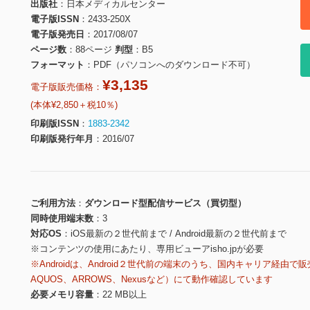
出版社
日本メディカルセンター
電子版ISSN
2433-250X
電子版発売日
2017/08/07
ページ数
88ページ
判型
B5
フォーマット
PDF（パソコンへのダウンロード不可）
¥3,135
電子版販売価格：
(本体¥2,850＋税10％)
印刷版ISSN
1883-2342
印刷版発行年月
2016/07
ご利用方法
ダウンロード型配信サービス（買切型）
同時使用端末数
3
対応OS
iOS最新の２世代前まで / Android最新の２世代前まで
※コンテンツの使用にあたり、専用ビューアisho.jpが必要
※Androidは、Android２世代前の端末のうち、国内キャリア経由で販
AQUOS、ARROWS、Nexusなど）にて動作確認しています
必要メモリ容量
22 MB以上