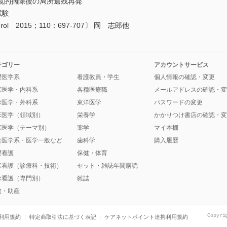
視鏡的摘除後の局所遺残再発
試験
enterol 2015；110：697-707〕 岡 志郎他
テゴリー
アカウントサービス
礎医学系
看護教員・学生
個人情報の確認・変更
床医学・内科系
各種医療職
メールアドレスの確認・変
床医学・外科系
東洋医学
パスワードの変更
床医学（領域別）
栄養学
かかりつけ書店の確認・変
床医学（テーマ別）
薬学
マイ本棚
会医学系・医学一般など
歯科学
購入履歴
礎看護
保健・体育
床看護（診療科・技術）
セット・雑誌年間購読
床看護（専門別）
雑誌
健・助産
Copyri
利用規約
特定商取引法に基づく表記
ケアネットポイント連携利用規約