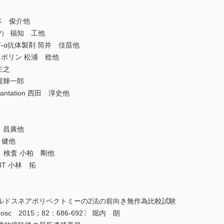
髙本 俊介他
P） 福知 工他
F-α抗体製剤 筒井 佳苗他
スポリン 松浦 稔他
主之
屋輝一郎
nsplantation 西田 淳史他
 昌廣他
内 健他
S）検査 小柏 剛他
BT 小林 拓
ールドスネアポリペクトミーの2法の前向き無作為比較試験
st Endosc 2015；82：686-692〕 堀内 朗