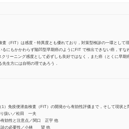
査（FIT）は感度・特異度とも優れており，対策型検診の一環として
るにもかかわらず陥凹型早期癌のようにFIT で検出できない癌，すな
 がスクリーニング感度として必ずしも良好ではなく，また癌（とくに早
る先生方には自明の理であろう．
（1）免疫便潜血検査（FIT）の開発から有効性評価まで，そして現状
取り扱い／松田 一夫
有効性と注意点／関口 正宇 他
検診の必要性／小林 望 他