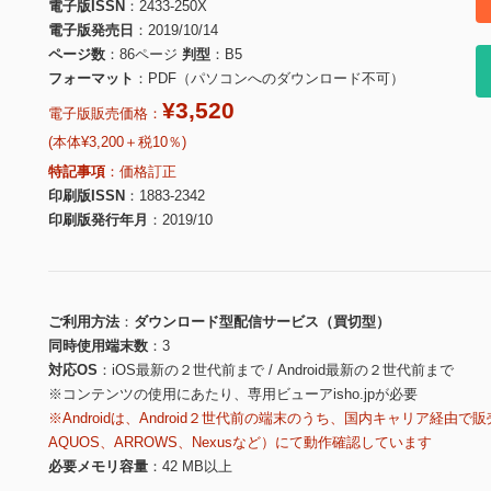
電子版ISSN
2433-250X
電子版発売日
2019/10/14
ページ数
86ページ
判型
B5
フォーマット
PDF（パソコンへのダウンロード不可）
¥3,520
電子版販売価格：
(本体¥3,200＋税10％)
特記事項
価格訂正
印刷版ISSN
1883-2342
印刷版発行年月
2019/10
ご利用方法
ダウンロード型配信サービス（買切型）
同時使用端末数
3
対応OS
iOS最新の２世代前まで / Android最新の２世代前まで
※コンテンツの使用にあたり、専用ビューアisho.jpが必要
※Androidは、Android２世代前の端末のうち、国内キャリア経由で販
AQUOS、ARROWS、Nexusなど）にて動作確認しています
必要メモリ容量
42 MB以上