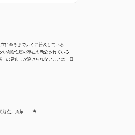
現在に至るまで広くに普及している．
わち偽陰性癌の存在も懸念されている．
期癌）の見逃しが避けられないことは，日
と問題点／斎藤 博