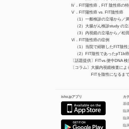
Ⅳ．FIT陽性癌，FIT 陰性癌の
Ⅴ．FIT陽性癌 vs. FIT陰性癌
（1）一般検診の立場から／満
（2）大腸がん検診study の
（3）内視鏡の立場から／松田
Ⅵ．FIT陰性癌の症例
（1）当院で経験したFIT陰性大
（2）FIT陰性であったpT1b
〔話題提供〕FITvs.便中DNA 
〔コラム〕大腸内視鏡検査による大腸が
FITを陰性になるまで繰り
isho.jpアプリ
カ
基
臨
臨
臨