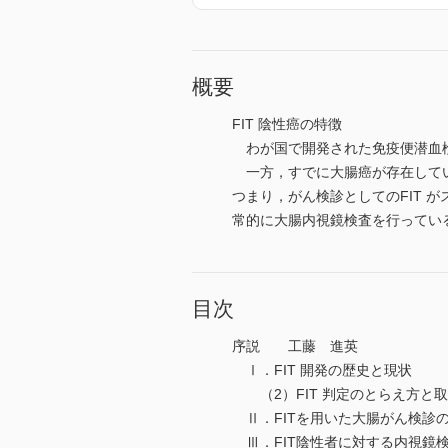
概要
FIT 陰性癌の特徴
わが国で開発された免疫便潜血検
一方，すでに大腸癌が存在してい
つまり，がん検診としてのFIT
常的に大腸内視鏡検査を行ってい
目次
序説 工藤 進英
Ⅰ．FIT 開発の歴史と現状 
（2）FIT 判定のとらえ方と
Ⅱ．FITを用いた大腸がん検診の
Ⅲ．FIT陰性者に対する内視鏡