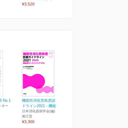
¥3,520
¥3,520
¥
5 No.1
機能性消化管疾患診療ガイ
ンター
ドライン2021－機能性デ...
日本消化器病学会(編)
南江堂
¥3,300