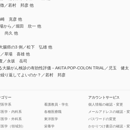
特徴／若村 邦彦 他
崎 克彦 他
立場から／堀田 欣一 他
 尚久 他
腸癌の3 例／松下 弘雄 他
癌／草場 喜雄 他
検査／永坂 岳司
ん検診の有効性評価－AKITA POP-COLON TRIAL／児玉 健太
返してよいのか？／若村 邦彦
テゴリー
アカウントサービス
礎医学系
看護教員・学生
個人情報の確認・変更
床医学・内科系
各種医療職
メールアドレスの確認・変
床医学・外科系
東洋医学
パスワードの変更
床医学（領域別）
栄養学
かかりつけ書店の確認・変