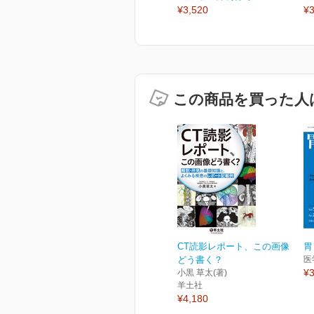
¥3,520
¥3
この商品を買った人
CT読影レポート、この画像
胃
どう書く？
医
¥3
小黒 草太(著)
羊土社
¥4,180