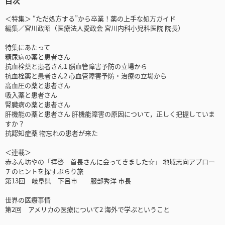
目次
＜特集＞ “ただ処方する”から卒業！薬の上手な処方ガイド
編集／宮川政昭（医療法人愛政会 宮川内科小児科医院 院長）
特集にあたって
糖尿病の薬と患者さん
抗血栓薬と患者さん1 脳血管障害予防の立場から
抗血栓薬と患者さん2 心血管障害予防・治療の立場から
高血圧の薬と患者さん
吸入薬と患者さん
腎臓病の薬と患者さん
肝機能の薬と患者さん 肝機能障害の原因について，正しく把握していま
すか？
抗認知症薬 物忘れの患者が来た
＜連載＞
赤ふん坊やの「拝啓 首長さんに会ってきました☆」 地域志向アプロー
チのヒントを探すぶらり旅
第13回 岐阜県 下呂市 服部秀洋 市長
世界の医療事情
第2回 アメリカの医療について2 海外で学ぶということ