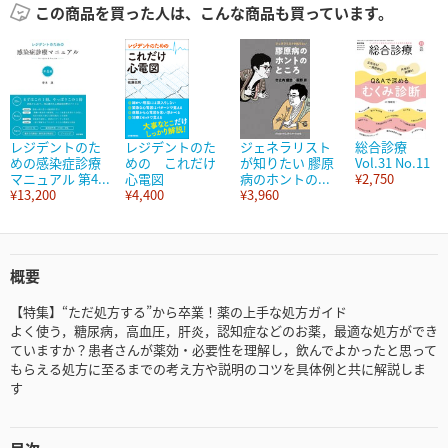
この商品を買った人は、こんな商品も買っています。
レジデントのた
レジデントのた
ジェネラリスト
総合診療
めの感染症診療
めの これだけ
が知りたい 膠原
Vol.31 No.11
マニュアル 第4...
心電図
病のホントの...
¥2,750
¥13,200
¥4,400
¥3,960
概要
【特集】“ただ処方する”から卒業！薬の上手な処方ガイド
よく使う，糖尿病，高血圧，肝炎，認知症などのお薬，最適な処方ができ
ていますか？患者さんが薬効・必要性を理解し，飲んでよかったと思って
もらえる処方に至るまでの考え方や説明のコツを具体例と共に解説しま
す