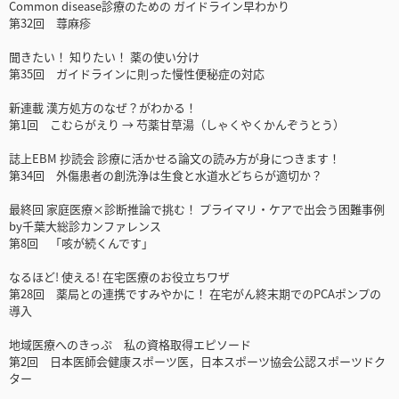
Common disease診療のための ガイドライン早わかり
第32回 蕁麻疹
聞きたい！ 知りたい！ 薬の使い分け
第35回 ガイドラインに則った慢性便秘症の対応
新連載 漢方処方のなぜ？がわかる！
第1回 こむらがえり → 芍薬甘草湯（しゃくやくかんぞうとう）
誌上EBM 抄読会 診療に活かせる論文の読み方が身につきます！
第34回 外傷患者の創洗浄は生食と水道水どちらが適切か？
最終回 家庭医療×診断推論で挑む！ プライマリ・ケアで出会う困難事例
by千葉大総診カンファレンス
第8回 「咳が続くんです」
なるほど! 使える! 在宅医療のお役立ちワザ
第28回 薬局との連携ですみやかに！ 在宅がん終末期でのPCAポンプの
導入
地域医療へのきっぷ 私の資格取得エピソード
第2回 日本医師会健康スポーツ医，日本スポーツ協会公認スポーツドク
ター