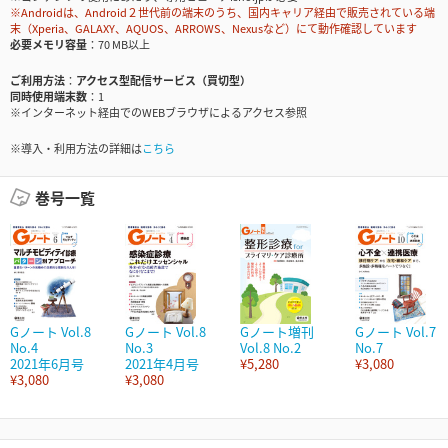
※Androidは、Android２世代前の端末のうち、国内キャリア経由で販売されている端
末（Xperia、GALAXY、AQUOS、ARROWS、Nexusなど）にて動作確認しています
必要メモリ容量
70 MB以上
ご利用方法
アクセス型配信サービス（買切型）
同時使用端末数
1
※インターネット経由でのWEBブラウザによるアクセス参照
※導入・利用方法の詳細は
こちら
巻号一覧
Gノート Vol.8
Gノート Vol.8
Gノート増刊
Gノート Vol.7
No.4
No.3
Vol.8 No.2
No.7
2021年6月号
2021年4月号
¥5,280
¥3,080
¥3,080
¥3,080