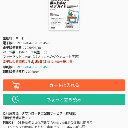
出版社
羊土社
電子版ISBN
978-4-7581-2345-7
電子版発売日
2020/04/10
ページ数
156ページ
判型
B5
フォーマット
PDF（パソコンへのダウンロード不可）
¥3,080
電子版販売価格：
(本体¥2,800＋税10％)
印刷版ISBN
978-4-7581-2345-7
印刷版発行年月
2020/04
カートに入れる
ちょっと立ち読み
ご利用方法
ダウンロード型配信サービス（買切型）
同時使用端末数
3
対応OS
iOS最新の２世代前まで / Android最新の２世代前まで
※コンテンツの使用にあたり、専用ビューアisho.jpが必要