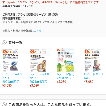
末（Xperia、GALAXY、AQUOS、ARROWS、Nexusなど）にて動作確認しています
必要メモリ容量
24 MB以上
ご利用方法
アクセス型配信サービス（買切型）
同時使用端末数
1
※インターネット経由でのWEBブラウザによるアクセス参照
※導入・利用方法の詳細は
こちら
巻号一覧
Gノート Vol.8
Gノート Vol.8
Gノート増刊
Gノート Vol.7
No.4
No.3
Vol.8 No.2
No.7
2021年6月号
2021年4月号
¥5,280
¥3,080
¥3,080
¥3,080
この商品を買った人は、こんな商品も買っています。