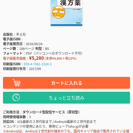
出版社
羊土社
電子版ISBN
電子版発売日
2018/08/24
ページ数
188ページ
判型
B5
フォーマット
PDF（パソコンへのダウンロード不可）
¥5,280
電子版販売価格：
(本体¥4,800＋税10％)
印刷版ISBN
978-4-7581-2324-2
印刷版発行年月
2017/09
カートに入れる
ちょっと立ち読み
ご利用方法
ダウンロード型配信サービス（買切型）
同時使用端末数
3
対応OS
iOS最新の２世代前まで / Android最新の２世代前まで
※コンテンツの使用にあたり、専用ビューアisho.jpが必要
※Androidは、Android２世代前の端末のうち、国内キャリア経由で販売されている端