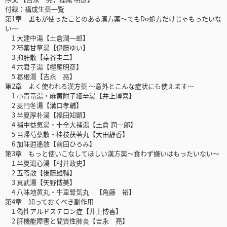
付録：構成生薬一覧
第1章 誰もが使ったことのある漢方薬～でもDo処方だけじゃもったいな
い～
1 大建中湯【土倉潤一郎】
2 芍薬甘草湯【伊藤ゆい】
3 抑肝散【桒谷圭二】
4 六君子湯【樫尾明彦】
5 葛根湯【吉永 亮】
第2章 よく使われる漢方薬 ～意外とこんな症状にも使えます～
1 小青竜湯・麻黄附子細辛湯【井上博喜】
2 麦門冬湯【溝口孝輔】
3 半夏厚朴湯【福田知顕】
4 補中益気湯・十全大補湯【土倉 潤一郎】
5 当帰芍薬散・桂枝茯苓丸【大田静香】
6 加味逍遙散【前田ひろみ】
第3章 もっと使いこなしてほしい漢方薬～食わず嫌いはもったいない～
1 半夏瀉心湯【村井政史】
2 五苓散【後藤雄輔】
3 真武湯【矢野博美】
4 八味地黄丸・牛車腎気丸 【角藤 裕】
第4章 知っておくべき副作用
1 偽性アルドステロン症【井上博喜】
2 肝機能障害と間質性肺炎【吉永 亮】