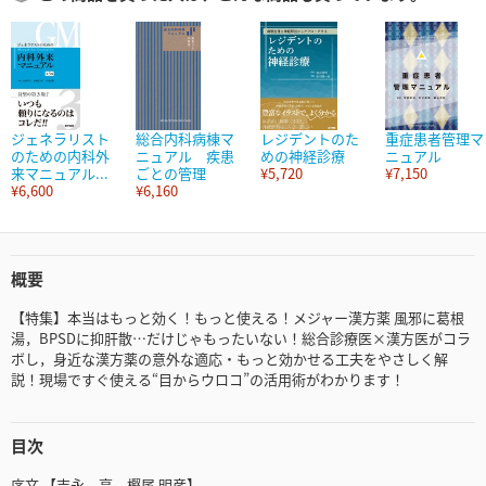
ジェネラリスト
総合内科病棟マ
レジデントのた
重症患者管理マ
のための内科外
ニュアル 疾患
めの神経診療
ニュアル
来マニュアル...
ごとの管理
¥5,720
¥7,150
¥6,600
¥6,160
概要
【特集】本当はもっと効く！もっと使える！メジャー漢方薬 風邪に葛根
湯，BPSDに抑肝散…だけじゃもったいない！総合診療医×漢方医がコラ
ボし，身近な漢方薬の意外な適応・もっと効かせる工夫をやさしく解
説！現場ですぐ使える“目からウロコ”の活用術がわかります！
目次
序文 【吉永 亮，樫尾 明彦】