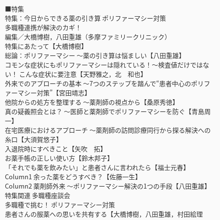
■特集
特集：今日からできる薬の引き算 ポリファーマシー対策
多職種連携が解決のカギ！
編集／大橋博樹，八田重雄（多摩ファミリークリニック）
特集にあたって【大橋博樹】
総論：ポリファーマシー 〜薬の引き算は悩ましい【八田重雄】
コモンな症状にもポリファーマシーは隠れている！～検査値だけではな
い！ こんな症状に要注意【天野雅之，北 和也】
外来でのアプローチの基本 〜7つのステップを踏んで“患者中心のポリフ
ァーマシー対策”【宮田靖志】
他院からの処方を整理する 〜薬剤師の視点から【桑原秀徳】
真の疑義照会とは？ 〜医師と薬剤師でポリファーマシーを防ぐ【青島周
一】
在宅医療におけるアプローチ 〜薬剤師の訪問診療同行から探る解決への
糸口【大須賀悠子】
入退院時にすべきこと【矢吹 拓】
お薬手帳の正しい使い方【鈴木邦子】
「それでも薬を飲みたい」と患者さんに言われたら【福士元春】
Column1 余った薬をどうすべき？【佐藤一生】
Column2 薬剤師外来 〜ポリファーマシー解決の1つの手段【八田重雄】
特集関連 多職種座談会
多職種で挑む！ ポリファーマシー対策
患者さんの服薬への思いを共有する【大橋博樹，八田重雄，村田絵理