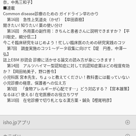
奈，中馬三和子】
■連載
Common disease診療のための ガイドライン早わかり
第16回 急性上気道炎（かぜ）【岸田直樹】
聞きたい! 知りたい! 薬の使い分け
第16回 外用薬の副作用：きちんと患者さんに説明できますか？【平
川聡史，綱分信二】
今こそ臨床研究をはじめよう！忙しい臨床医のための研究実践のコツ
第7回 調査実施のコツ1 〜データ収集に向けて【堤 円香，中澤一
弘】
誌上EBM 抄読会 診療に活かせる論文の読み方が身につきます！
第14回 アルツハイマー型認知症に対して抗認知症薬はどの程度有効
か？【岡田祐美子，野口善令】
小児科医 宮本先生，ちょっと教えてください！教科書には載っていない
小児診療の極意，保護者への伝え方
第5回 「食物アレルギーが心配です…」どう対応する？【宮本雄策】
なるほど! 使える! 在宅医療のお役立ちワザ
第10回 在宅診療で切り札となる漢方薬・鍼灸【樫尾明彦】
isho.jpアプリ