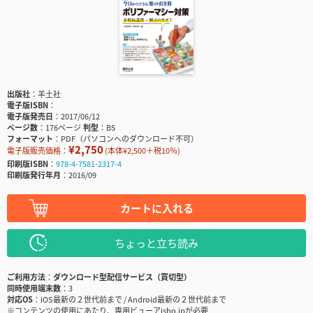
出版社
羊土社
電子版ISBN
電子版発売日
2017/06/12
ページ数
176ページ
判型
B5
フォーマット
PDF（パソコンへのダウンロード不可）
¥2,750
電子版販売価格：
(本体¥2,500＋税10％)
印刷版ISBN
978-4-7581-2317-4
印刷版発行年月
2016/09
カートに入れる
ちょっと立ち読み
ご利用方法
ダウンロード型配信サービス（買切型）
同時使用端末数
3
対応OS
iOS最新の２世代前まで / Android最新の２世代前まで
※コンテンツの使用にあたり、専用ビューアisho.jpが必要