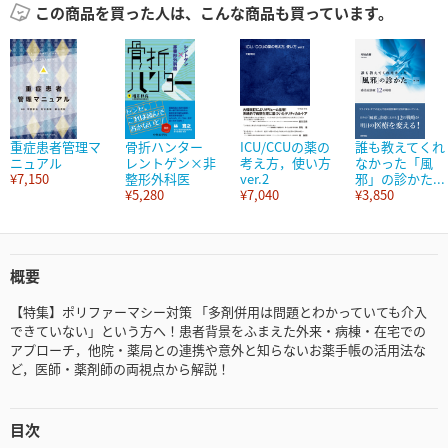
この商品を買った人は、こんな商品も買っています。
重症患者管理マ
骨折ハンター
ICU/CCUの薬の
誰も教えてくれ
ニュアル
レントゲン×非
考え方，使い方
なかった「風
¥7,150
整形外科医
ver.2
邪」の診かた...
¥5,280
¥7,040
¥3,850
概要
【特集】ポリファーマシー対策 「多剤併用は問題とわかっていても介入
できていない」という方へ！患者背景をふまえた外来・病棟・在宅での
アプローチ，他院・薬局との連携や意外と知らないお薬手帳の活用法な
ど，医師・薬剤師の両視点から解説！
目次