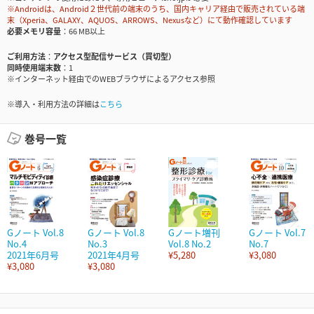
※Androidは、Android２世代前の端末のうち、国内キャリア経由で販売されている端
末（Xperia、GALAXY、AQUOS、ARROWS、Nexusなど）にて動作確認しています
必要メモリ容量
66 MB以上
ご利用方法
アクセス型配信サービス（買切型）
同時使用端末数
1
※インターネット経由でのWEBブラウザによるアクセス参照
※導入・利用方法の詳細は
こちら
巻号一覧
Gノート Vol.8
Gノート Vol.8
Gノート増刊
Gノート Vol.7
No.4
No.3
Vol.8 No.2
No.7
2021年6月号
2021年4月号
¥5,280
¥3,080
¥3,080
¥3,080