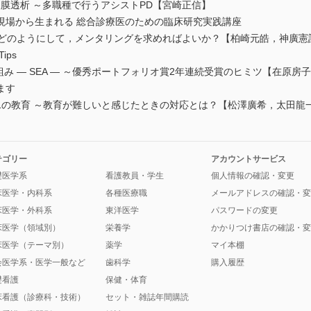
腹膜透析 ～多職種で行うアシストPD【宮崎正信】
現場から生まれる 総合診療医のための臨床研究実践講座
，どのようにして，メンタリングを求めればよいか？【柏崎元皓，神廣憲
ps
み ― SEA ― ～優秀ポートフォリオ賞2年連続受賞のヒミツ【在原房
ます
対1の教育 ～教育が難しいと感じたときの対応とは？【松澤廣希，太田龍
テゴリー
アカウントサービス
礎医学系
看護教員・学生
個人情報の確認・変更
床医学・内科系
各種医療職
メールアドレスの確認・変
床医学・外科系
東洋医学
パスワードの変更
床医学（領域別）
栄養学
かかりつけ書店の確認・変
床医学（テーマ別）
薬学
マイ本棚
会医学系・医学一般など
歯科学
購入履歴
礎看護
保健・体育
床看護（診療科・技術）
セット・雑誌年間購読