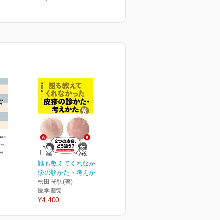
¥3,080
¥
誰も教えてくれなかった皮
疹の診かた・考えかた[W...
松田 光弘(著)
医学書院
¥4,400