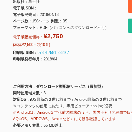
出版社
羊土社
電子版ISBN
電子版発売日
2018/04/13
ページ数
156ページ
判型
B5
フォーマット
PDF（パソコンへのダウンロード不可）
¥2,750
電子版販売価格：
(本体¥2,500＋税10％)
印刷版ISBN
978-4-7581-2329-7
印刷版発行年月
2018/04
ご利用方法
ダウンロード型配信サービス（買切型）
同時使用端末数
3
対応OS
iOS最新の２世代前まで / Android最新の２世代前まで
※コンテンツの使用にあたり、専用ビューアisho.jpが必要
※Androidは、Android２世代前の端末のうち、国内キャリア経由で販
AQUOS、ARROWS、Nexusなど）にて動作確認しています
必要メモリ容量
66 MB以上