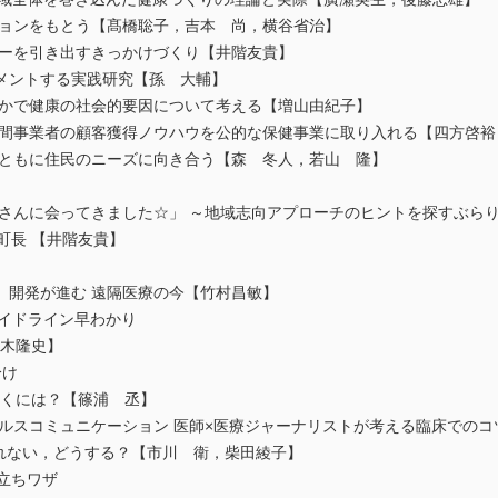
ジョンをもとう【髙橋聡子，吉本 尚，横谷省治】
ワーを引き出すきっかけづくり【井階友貴】
ワメントする実践研究【孫 大輔】
なかで健康の社会的要因について考える【増山由紀子】
民間事業者の顧客獲得ノウハウを公的な保健事業に取り入れる【四方啓裕
とともに住民のニーズに向き合う【森 冬人，若山 隆】
長さんに会ってきました☆」 ～地域志向アプローチのヒントを探すぶら
町長 【井階友貴】
 開発が進む 遠隔医療の今【竹村昌敏】
の ガイドライン早わかり
々木隆史】
分け
いくには？【篠浦 丞】
ルスコミュニケーション 医師×医療ジャーナリストが考える臨床でのコ
くれない，どうする？【市川 衛，柴田綾子】
役立ちワザ