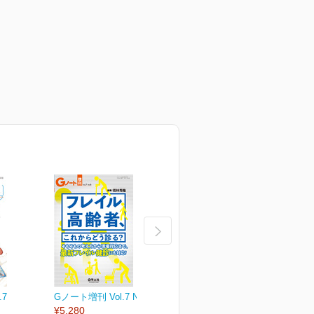
.7
Gノート増刊 Vol.7 No.6
Gノート Vol.7 No.5
G
¥5,280
2020年8月号
2