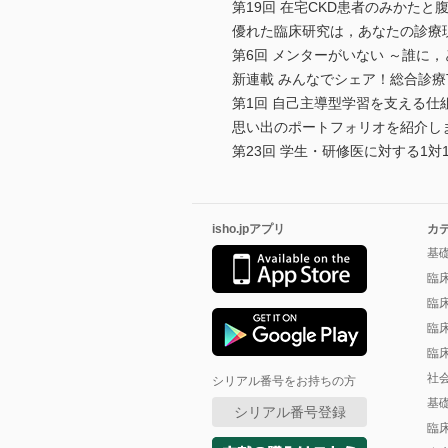
第19回 在宅CKD患者のみかたと
優れた臨床研究は，あなたの診療
第6回 メンターがいない ～誰に
新連載 みんなでシェア！総合診療Ti
第1回 自己主導型学習を支える仕組
思い出のポートフォリオを紹介し
第23回 学生・研修医に対する1
isho.jpアプリ
カ
基
臨
臨
臨
臨
社
シリアル番号をお持ちの方
基
シリアル番号登録
臨