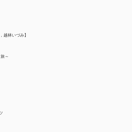
，越林いづみ】
り旅～
ツ