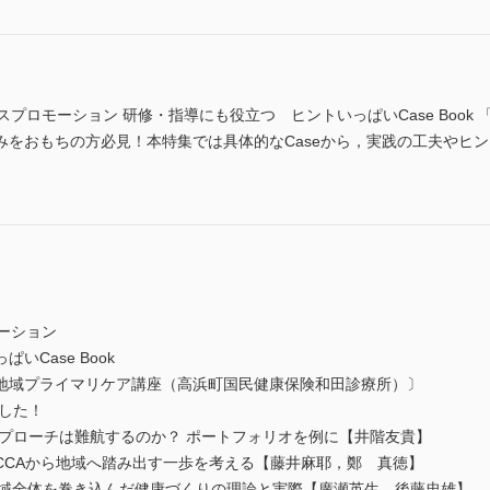
スプロモーション 研修・指導にも役立つ ヒントいっぱいCase Boo
みをおもちの方必見！本特集では具体的なCaseから，実践の工夫やヒ
モーション
Case Book
地域プライマリケア講座（高浜町国民健康保険和田診療所）〕
した！
アプローチは難航するのか？ ポートフォリオを例に【井階友貴】
ACCCAから地域へ踏み出す一歩を考える【藤井麻耶，鄭 真徳】
ル ～地域全体を巻き込んだ健康づくりの理論と実際【廣瀬英生，後藤忠雄】