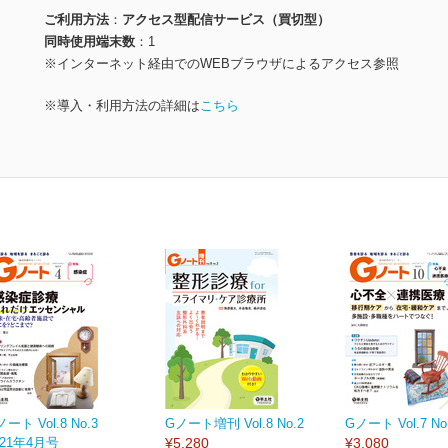
ご利用方法
アクセス型配信サービス（買切型）
同時使用端末数
1
※インターネット経由でのWEBブラウザによるアクセス参照
※導入・利用方法の詳細は
こちら
ノート Vol.8 No.3
Gノート増刊 Vol.8 No.2
Gノート Vol.7 No
021年4月号
¥5,280
¥3,080