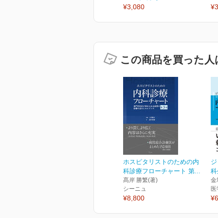
¥3,080
¥3
この商品を買った人
ホスピタリストのための内
ジ
科診療フローチャート 第...
科
髙岸 勝繁(著)
金
シーニュ
医
¥8,800
¥6