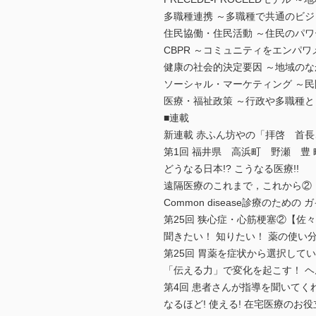
多職種連携 ～多職種で共通のビ
住民協働・住民活動 ～住民のパ
CBPR ～コミュニティをエンパ
健康の社会的決定要因 ～地域の
ソーシャル・マーケティング ～
医療・福祉政策 ～行政や多職種
■連載
新連載 赤ふん坊やの「拝啓 首
第1回 福井県 高浜町 野瀬 豊 
どうなる日本!? こうなる医療!!
遠隔医療のこれまで，これから②
Common disease診療のため
第25回 狭心症・心筋梗塞②【佐
聞きたい！ 知りたい！ 薬の使い
第25回 胃薬を症状から選択して
「伝える力」で変化を起こす！ ヘ
第4回 患者さんが指導を聞いて
なるほど! 使える! 在宅医療のお