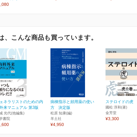
,080
は、こんな商品も買っています。
ェネラリストのための内
病棟指示と頻用薬の使い
ステロイドの虎
外来マニュアル 第3版
方 決定版
國松 淳和(著)
金芳堂
城 光代(他編集)
松原 知康(編)
¥3,300
学書院
羊土社
,600
¥4,950