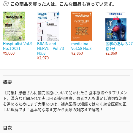
この商品を買った人は、こんな商品も買っています。
Hospitalist Vol.9
BRAIN and
medicina
医学のあゆみ27
No.1 2021
NERVE Vol.73
Vol.58 No.8
巻1号
¥5,060
No.8
¥2,860
¥2,860
¥2,970
概要
【特集】患者さんに補完医療について聞かれたら 食事療法やサプリメン
ト，漢方など聞かれて実は困る補完医療．患者さんも満足し適切な治療
を進めるためにまず大事なのは，補完医療の知識ではなく統合医療の正
しい理解です！基本的な考え方から実際の対応まで解説！
目次