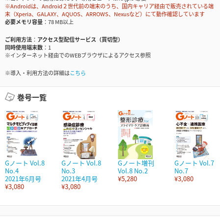
※Androidは、Android２世代前の端末のうち、国内キャリア経由で販売されている端
末（Xperia、GALAXY、AQUOS、ARROWS、Nexusなど）にて動作確認しています
必要メモリ容量
78 MB以上
ご利用方法
アクセス型配信サービス（買切型）
同時使用端末数
1
※インターネット経由でのWEBブラウザによるアクセス参照
※導入・利用方法の詳細は
こちら
巻号一覧
Gノート Vol.8
Gノート Vol.8
Gノート増刊
Gノート Vol.7
No.4
No.3
Vol.8 No.2
No.7
2021年6月号
2021年4月号
¥5,280
¥3,080
¥3,080
¥3,080