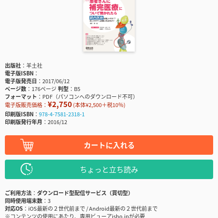
出版社
羊土社
電子版ISBN
電子版発売日
2017/06/12
ページ数
176ページ
判型
B5
フォーマット
PDF（パソコンへのダウンロード不可）
¥2,750
電子版販売価格：
(本体¥2,500＋税10％)
印刷版ISBN
978-4-7581-2318-1
印刷版発行年月
2016/12
カートに入れる
ちょっと立ち読み
ご利用方法
ダウンロード型配信サービス（買切型）
同時使用端末数
3
対応OS
iOS最新の２世代前まで / Android最新の２世代前まで
※コンテンツの使用にあたり、専用ビューアisho.jpが必要