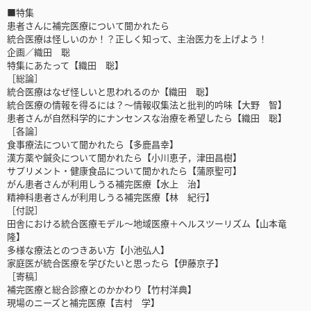
■特集
患者さんに補完医療について聞かれたら
統合医療は怪しいのか！？正しく知って、主治医力を上げよう！
企画／織田 聡
特集にあたって【織田 聡】
［総論］
統合医療はなぜ怪しいと思われるのか【織田 聡】
統合医療の情報を得るには？〜情報収集法と批判的吟味【大野 智】
患者さんが自然科学的にナンセンスな治療を希望したら【織田 聡】
［各論］
食事療法について聞かれたら【多鹿昌幸】
漢方薬や鍼灸について聞かれたら【小川恵子，津田昌樹】
サプリメント・健康食品について聞かれたら【蒲原聖可】
がん患者さんが利用しうる補完医療【水上 治】
精神科患者さんが利用しうる補完医療【林 紀行】
［付説］
田舎における統合医療モデル〜地域医療＋ヘルスツーリズム【山本竜
隆】
多様な療法とのつきあい方【小池弘人】
家庭医が統合医療を学びたいと思ったら【伊藤京子】
［寄稿］
補完医療と総合診療とのかかわり【竹村洋典】
現場のニーズと補完医療【吉村 学】