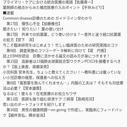
プライマリ・ケアにおける統合医療の実践【佐藤寿一】
薬剤師の視点からみた補完医療介入のポイント【平井みどり】
■連載
Common disease診療のための ガイドライン早わかり
第17回 慢性心不全【加藤雅也】
聞きたい！ 知りたい！ 薬の使い分け
第17回 外来での抗菌薬，どう使い分ける？〜意外と迷う経口抗菌薬
の処方【宮下 淳】
今こそ臨床研究をはじめよう！ 忙しい臨床医のための研究実践のコツ
第8回 調査実施のコツ②〜データ解析に向けて【堤 円香】
誌上EBM抄読会 診療に活かせる論文の読み方が身につきます！
第15回 高齢者は13価肺炎球菌結合型ワクチンPCV13を接種するべき
か？【坂上美香，南郷栄秀】
小児科医 宮本先生，ちょっと教えてください！〜教科書には載っていな
い小児診療の極意，保護者への伝え方
第6回「風邪薬を飲んでくれません…」内服の工夫は？ そもそも対症療
法は必要？【宮本雄策】
なるほど！使える！在宅医療のお役立ちワザ
第11回 医師も取り組む排泄ケア ①排尿【島崎亮司】
思い出のポートフォリオを紹介します
第16回 男性の健康問題〜on going で作成し，実臨床にフィードバッ
ク【細井崇弘，横谷省治】