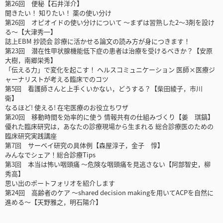
第26回 便秘【石井洋介】
聞きたい！ 知りたい！ 薬の使い分け
第26回 オピオイドの使い分けについて 〜まずは習熟した2〜3剤を設け
る〜【大津秀一】
誌上EBM 抄読会 診療に活かせる論文の読み方が身につきます！
第23回 潜在性甲状腺機能低下症の患者は治療を受けるべきか？【安原
大樹，南郷栄秀】
「伝える力」で変化を起こす！ ヘルスコミュニケーション 医師×医療ジ
ャーナリストが考える臨床でのコツ
第5回 看護師さんと上手くいかない，どうする？【柴田綾子，市川
衛】
なるほど! 使える! 在宅医療のお役立ちワザ
第20回 移動時間を効率的に使う 情報共有の仕組みづくり【姜 琪鎬】
優れた臨床研究は，あなたの診療現場から生まれる 総合診療医のための
臨床研究実践講座
第7回 サーベイ研究の具体例【森屋淳子，金子 惇】
みんなでシェア！総合診療Tips
第3回 本当は怖い咽頭痛 ～危険な咽頭痛を見逃さない【阿部智史，柳
秀高】
思い出のポートフォリオを紹介します
第24回 高齢者のケア 〜shared decision makingを用いてACPを自然に
進める〜【天野雅之，明石陽介】