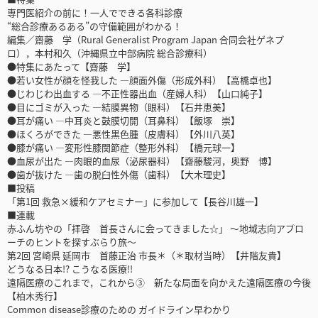
専門医紹介の前に！一人でできる各科診療
“総合診療あるある”の守備範囲がわかる！
編集／齋藤 学（Rural Generalist Program Japan 合同会社ゲネプ
ロ），本村和久（沖縄県立中部病院 総合診療科）
●特集にあたって【齋藤 学】
●若い女性が顔を怪我した ―顔面外傷（形成外科）【高橋卓也】
●じわじわ出血する ―不正性器出血（産婦人科）【山口純子】
●目にゴミが入った ―結膜異物（眼科）【石井恵美】
●耳が痛い ―中耳炎と鼓膜切開（耳鼻科）【飯塚 崇】
●ほくろができた ―悪性黒色腫（皮膚科）【外川八英】
●膝が痛い ―変形性膝関節症（整形外科）【橋元球一】
●血尿が出た ―肉眼的血尿（泌尿器科）【齋藤駿河，奥野 博】
●歯が抜けた ―歯の脱臼性外傷（歯科）【大木理史】
■投稿
「第1回 救急×緩和ケアセミナー」に参加して【長谷川雄一】
■連載
赤ふん坊やの「拝啓 首長さんに会ってきました☆」 〜地域志向アプロ
ーチのヒントを探すぶらり旅〜
第2回 宮崎県 延岡市 首藤正治 市長＊（＊取材当時）【井階友貴】
どうなる日本!? こうなる医療!!
遠隔医療のこれまで，これから③ 新たな局面を向かえた遠隔医療の今後
【柏木秀行】
Common disease診療のための ガイドライン早わかり