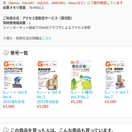
末（Xperia、GALAXY、AQUOS、ARROWS、Nexusなど）にて動作確認しています
必要メモリ容量
76 MB以上
ご利用方法
アクセス型配信サービス（買切型）
同時使用端末数
1
※インターネット経由でのWEBブラウザによるアクセス参照
※導入・利用方法の詳細は
こちら
巻号一覧
Gノート Vol.8
Gノート Vol.8
Gノート増刊
Gノート Vol.7
No.4
No.3
Vol.8 No.2
No.7
2021年6月号
2021年4月号
¥5,280
¥3,080
¥3,080
¥3,080
この商品を買った人は、こんな商品も買っています。