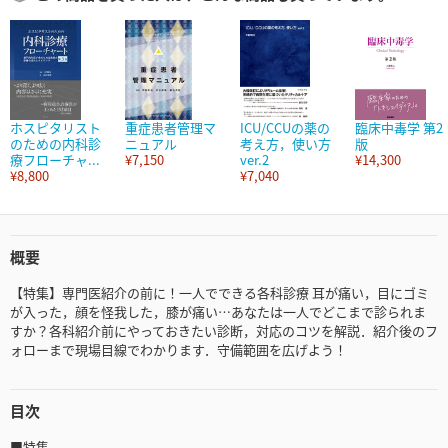
ホスピタリスト
重症患者管理マ
ICU/CCUの薬の
臨床中毒学 第2
のための内科診
ニュアル
考え方，使い方
版
療フローチャ...
¥7,150
ver.2
¥14,300
¥8,800
¥7,040
概要
【特集】専門医紹介の前に！一人でできる各科診療 耳が痛い，目にゴミ
が入った，顔を怪我した，膝が痛い…あなたは一人でどこまで診られま
すか？各科紹介前にやっておきたい診断，対応のコツを解説．紹介後のフ
ォローまで現場目線でわかります．守備範囲を広げよう！
目次
■特集