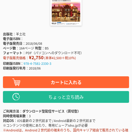
出版社
羊土社
電子版ISBN
電子版発売日
2018/06/08
ページ数
164ページ
判型
B5
フォーマット
PDF（パソコンへのダウンロード不可）
¥2,750
電子版販売価格：
(本体¥2,500＋税10％)
印刷版ISBN
978-4-7581-2330-3
印刷版発行年月
2018/06
カートに入れる
ちょっと立ち読み
ご利用方法
ダウンロード型配信サービス（買切型）
同時使用端末数
3
対応OS
iOS最新の２世代前まで / Android最新の２世代前まで
※コンテンツの使用にあたり、専用ビューアisho.jpが必要
※Androidは、Android２世代前の端末のうち、国内キャリア経由で販売されている端