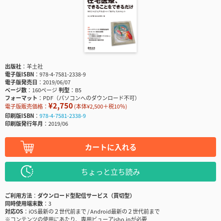
出版社
羊土社
電子版ISBN
978-4-7581-2338-9
電子版発売日
2019/06/07
ページ数
160ページ
判型
B5
フォーマット
PDF（パソコンへのダウンロード不可）
¥2,750
電子版販売価格：
(本体¥2,500＋税10％)
印刷版ISBN
978-4-7581-2338-9
印刷版発行年月
2019/06
カートに入れる
ちょっと立ち読み
ご利用方法
ダウンロード型配信サービス（買切型）
同時使用端末数
3
対応OS
iOS最新の２世代前まで / Android最新の２世代前まで
※コンテンツの使用にあたり、専用ビューアisho.jpが必要