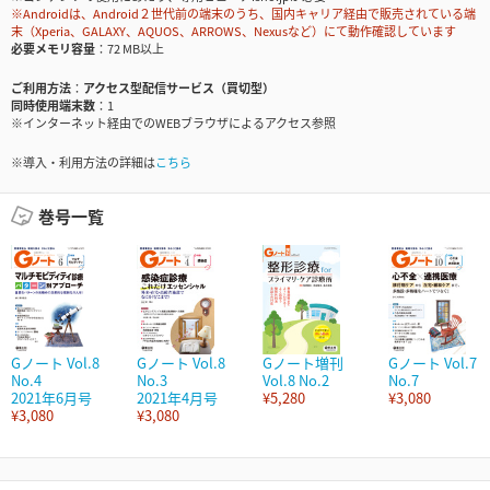
※Androidは、Android２世代前の端末のうち、国内キャリア経由で販売されている端
末（Xperia、GALAXY、AQUOS、ARROWS、Nexusなど）にて動作確認しています
必要メモリ容量
72 MB以上
ご利用方法
アクセス型配信サービス（買切型）
同時使用端末数
1
※インターネット経由でのWEBブラウザによるアクセス参照
※導入・利用方法の詳細は
こちら
巻号一覧
Gノート Vol.8
Gノート Vol.8
Gノート増刊
Gノート Vol.7
No.4
No.3
Vol.8 No.2
No.7
2021年6月号
2021年4月号
¥5,280
¥3,080
¥3,080
¥3,080