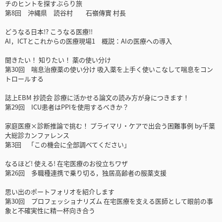
チのヒントを探すぶらり旅
第8回 沖縄県 読谷村 石嶺傳實 村長
どうなる日本!? こうなる医療!!
AI，ICTとこれからの医療現場1 概説：AIの医療への導入
聞きたい！ 知りたい！ 薬の使い分け
第30回 喘息治療薬の使い分け 吸入薬を上手く使いこなして喘息をコン
トロールする
誌上EBM 抄読会 診療に活かせる論文の読み方が身につきます！
第29回 ICU患者はPPIを使用するべきか？
家庭医療×診断推論で挑む！ プライマリ・ケアで出会う困難事例 by千葉
大総診カンファレンス
第3回 「この機会に全部調べてください」
なるほど! 使える! 在宅医療のお役立ちワザ
第26回 多職種連携で乗り切る，独居高齢者の服薬支援
思い出のポートフォリオを紹介します
第30回 プロフェッショナリズム 在宅医療を支える医師として眼前の事
象と不確実性に精一杯向き合う