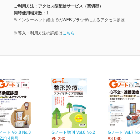
ご利用方法
アクセス型配信サービス（買切型）
同時使用端末数
1
※インターネット経由でのWEBブラウザによるアクセス参照
※導入・利用方法の詳細は
こちら
ノート Vol.8 No.3
Gノート増刊 Vol.8 No.2
Gノート Vol.7 No
021年4月号
¥5,280
¥3,080