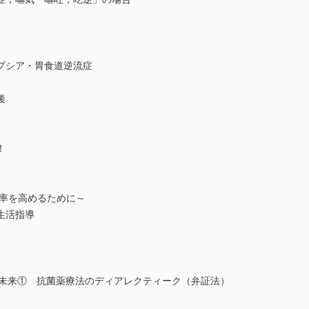
プシア・胃食道逆流症
後
！
効率を高めるために～
生活指導
・未来① 抗菌薬療法のディアレクティーク（弁証法）