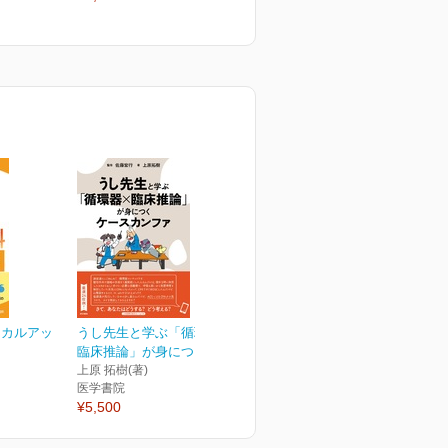
¥3,080
¥
ニカルアッ
うし先生と学ぶ「循環器×
臨床推論」が身につくケ...
上原 拓樹(著)
医学書院
¥5,500