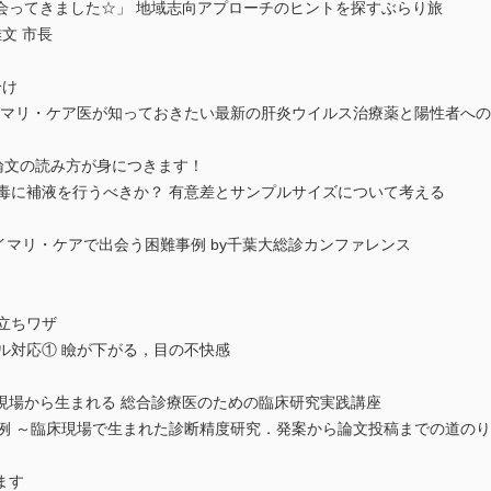
会ってきました☆」 地域志向アプローチのヒントを探すぶらり旅
文 市長
分け
ライマリ・ケア医が知っておきたい最新の肝炎ウイルス治療薬と陽性者へ
る論文の読み方が身につきます！
中毒に補液を行うべきか？ 有意差とサンプルサイズについて考える
イマリ・ケアで出会う困難事例 by千葉大総診カンファレンス
役立ちワザ
ル対応① 瞼が下がる，目の不快感
現場から生まれる 総合診療医のための臨床研究実践講座
体例 ～臨床現場で生まれた診断精度研究．発案から論文投稿までの道のり
ます