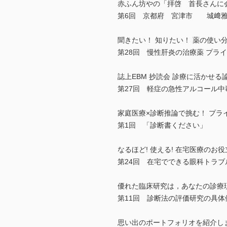
赤ふん坊やの「拝啓 首長さんに
第6回 京都府 宮津市 城﨑雅
聞きたい！ 知りたい！ 薬の使い
第28回 慢性肝炎の治療薬 プ
誌上EBM 抄読会 診療に活かせ
第27回 軽症の急性アルコール
家庭医療×診断推論で挑む！ プラ
第1回 「診断書ください」
なるほど! 使える! 在宅医療のお
第24回 在宅でできる眼科トラブ
優れた臨床研究は，あなたの診療
第11回 診断法の評価研究の具
思い出のポートフォリオを紹介し