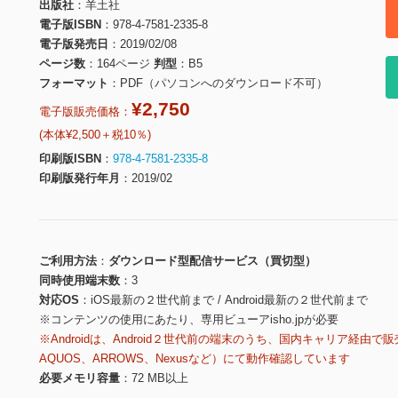
出版社
羊土社
電子版ISBN
978-4-7581-2335-8
電子版発売日
2019/02/08
ページ数
164ページ
判型
B5
フォーマット
PDF（パソコンへのダウンロード不可）
¥2,750
電子版販売価格：
(本体¥2,500＋税10％)
印刷版ISBN
978-4-7581-2335-8
印刷版発行年月
2019/02
ご利用方法
ダウンロード型配信サービス（買切型）
同時使用端末数
3
対応OS
iOS最新の２世代前まで / Android最新の２世代前まで
※コンテンツの使用にあたり、専用ビューアisho.jpが必要
※Androidは、Android２世代前の端末のうち、国内キャリア経由で販
AQUOS、ARROWS、Nexusなど）にて動作確認しています
必要メモリ容量
72 MB以上