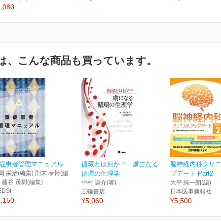
,080
は、こんな商品も買っています。
症患者管理マニュアル
循環とは何か？ 虜になる
脳神経内科クリ
岡 栄治(編集) 則末 泰博(編
循環の生理学
プデート Part2
) 藤谷 茂樹(編集)
中村 謙介(著)
大平 純一朗(編)
EDSI
三輪書店
日本医事新報社
,150
¥5,060
¥5,500