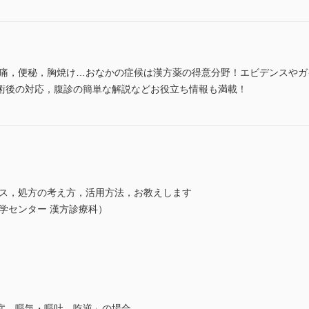
腹痛，便秘，胸焼け…おなかの症候は漢方薬の得意分野！エビデンスや
術後の対応，腹診の簡単な解説などお役立ち情報も満載！
ンス，処方の考え方，活用方法，お教えします
学センター 漢方診療科）
症，嘔気・嘔吐，吃逆」の場合