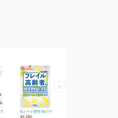
.7
Gノート増刊 Vol.7 No.6
Gノート Vol.7 No.5
G
¥5,280
2020年8月号
2