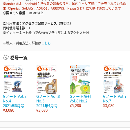
※Androidは、Android２世代前の端末のうち、国内キャリア経由で販売されている端
末（Xperia、GALAXY、AQUOS、ARROWS、Nexusなど）にて動作確認しています
必要メモリ容量
78 MB以上
ご利用方法
アクセス型配信サービス（買切型）
同時使用端末数
1
※インターネット経由でのWEBブラウザによるアクセス参照
※導入・利用方法の詳細は
こちら
巻号一覧
Gノート Vol.8
Gノート Vol.8
Gノート増刊
Gノート Vol.7
No.4
No.3
Vol.8 No.2
No.7
2021年6月号
2021年4月号
¥5,280
¥3,080
¥3,080
¥3,080