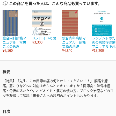
この商品を買った人は、こんな商品も買っています。
総合内科病棟マ
ステロイドの虎
総合内科病棟マ
レジデントのた
ニュアル 疾患
¥3,300
ニュアル 病棟
めの感染症診療
ごとの管理
業務の基礎
マニュアル 第4..
¥6,160
¥4,840
¥13,200
概要
【特集】「先生、この関節の痛み何とかしてください！！」 腰痛や膝
痛，肩こりなどへの対応はきちんとできていますか？関節炎・坐骨神経
痛・骨折の診かたや，オピオイド・漢方の使い方，ブロック治療などのコ
ツを凝縮して解説！患者さんへの説明のポイントもわかります．
目次