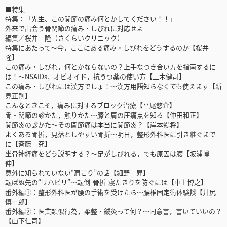
■特集
特集：「先生、この関節の痛み何とかしてください！！」
外来で出会う骨関節の痛み・しびれに対応せよ
編集／桜井 隆（さくらいクリニック）
特集にあたって〜今，ここにある痛み・しびれをどうするのか【桜井
隆】
この痛み・しびれ，何とかならないの？上手なつき合い方を指南するに
は！〜NSAIDs，オピオイド，抗うつ薬の使い方【三木健司】
この痛み・しびれには漢方でしょ！〜漢方用語知らなくても使えます【新
見正則】
こんなときこそ，痛みに対するブロック治療【平尾悠介】
骨・関節の診かた，触りかた〜膝と肩の圧痛点を知る【仲田和正】
関節炎の診かた〜その関節痛は本当に関節炎？【岸本暢将】
よくある骨折，見落としやすい骨折〜明日，整形外科医に引き継ぐまで
に【斉藤 究】
坐骨神経痛をどう説明する？〜足がしびれる，でも原因は腰【坂浦博
伸】
意外に知られていない“肩こり”の話【細野 昇】
転ばぬ先の“リハビリ”〜転倒-骨折-寝たきりを防ぐには【中上博之】
番外編①：整形外科医が腰の手術を受けたら〜腰椎固定術体験談【井尻
慎一郎】
番外編②：医業類似行為，柔整・鍼灸って何？〜同意書，書いていいの？
【山下仁司】