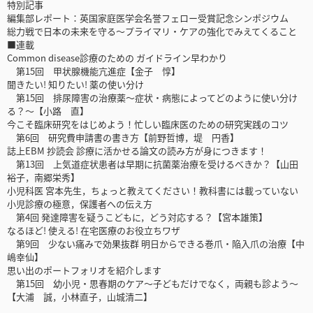
特別記事
編集部レポート：英国家庭医学会名誉フェロー受賞記念シンポジウム
総力戦で日本の未来を守る〜プライマリ・ケアの強化でみえてくること
■連載
Common disease診療のための ガイドライン早わかり
第15回 甲状腺機能亢進症【金子 惇】
聞きたい! 知りたい! 薬の使い分け
第15回 排尿障害の治療薬〜症状・病態によってどのように使い分け
る？〜【小路 直】
今こそ臨床研究をはじめよう！忙しい臨床医のための研究実践のコツ
第6回 研究費申請書の書き方【前野哲博，堤 円香】
誌上EBM 抄読会 診療に活かせる論文の読み方が身につきます！
第13回 上気道症状患者は早期に抗菌薬治療を受けるべきか？【山田
裕子，南郷栄秀】
小児科医 宮本先生，ちょっと教えてください！教科書には載っていない
小児診療の極意，保護者への伝え方
第4回 発達障害を疑うこどもに，どう対応する？【宮本雄策】
なるほど! 使える! 在宅医療のお役立ちワザ
第9回 少ない痛みで効果抜群 明日からできる巻爪・陥入爪の治療【中
嶋幸仙】
思い出のポートフォリオを紹介します
第15回 幼小児・思春期のケア〜子どもだけでなく，両親も診よう〜
【大浦 誠，小林直子，山城清二】