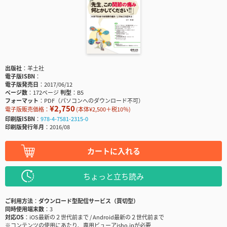
出版社
羊土社
電子版ISBN
電子版発売日
2017/06/12
ページ数
172ページ
判型
B5
フォーマット
PDF（パソコンへのダウンロード不可）
¥2,750
電子版販売価格：
(本体¥2,500＋税10％)
印刷版ISBN
978-4-7581-2315-0
印刷版発行年月
2016/08
カートに入れる
ちょっと立ち読み
ご利用方法
ダウンロード型配信サービス（買切型）
同時使用端末数
3
対応OS
iOS最新の２世代前まで / Android最新の２世代前まで
※コンテンツの使用にあたり、専用ビューアisho.jpが必要