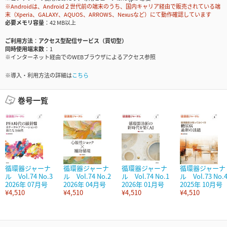
※Androidは、Android２世代前の端末のうち、国内キャリア経由で販売されている端
末（Xperia、GALAXY、AQUOS、ARROWS、Nexusなど）にて動作確認しています
必要メモリ容量
42 MB以上
ご利用方法
アクセス型配信サービス（買切型）
同時使用端末数
1
※インターネット経由でのWEBブラウザによるアクセス参照
※導入・利用方法の詳細は
こちら
巻号一覧
循環器ジャーナ
循環器ジャーナ
循環器ジャーナ
循環器ジャーナ
ル Vol.74 No.3
ル Vol.74 No.2
ル Vol.74 No.1
ル Vol.73 No.
2026年 07月号
2026年 04月号
2026年 01月号
2025年 10月号
¥4,510
¥4,510
¥4,510
¥4,510