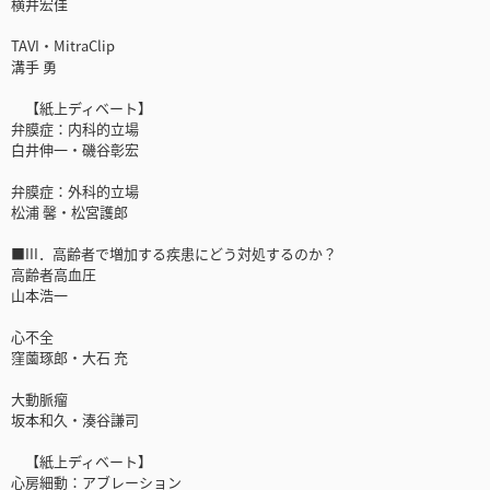
横井宏佳
TAVI・MitraClip
溝手 勇
【紙上ディベート】
弁膜症：内科的立場
白井伸一・磯谷彰宏
弁膜症：外科的立場
松浦 馨・松宮護郎
■III．高齢者で増加する疾患にどう対処するのか？
高齢者高血圧
山本浩一
心不全
窪薗琢郎・大石 充
大動脈瘤
坂本和久・湊谷謙司
【紙上ディベート】
心房細動：アブレーション