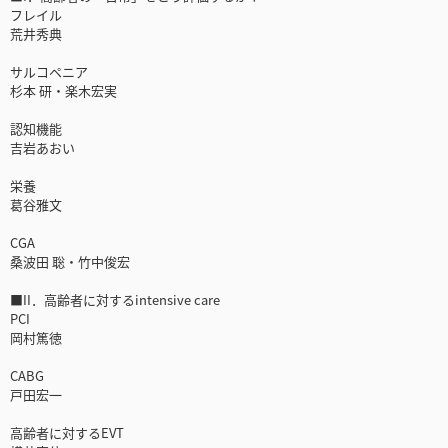
フレイル
荒井秀典
サルコペニア
杉本 研・楽木宏実
認知機能
吉岩あおい
栄養
葛谷雅文
CGA
桑波田 聡・竹中俊宏
■II．高齢者に対するintensive care
PCI
岡村篤徳
CABG
戸田宏一
高齢者に対するEVT