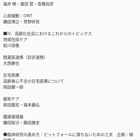
福井 暁・廣田 慧・髙橋尚彦
心房細動：OMT
鎌田博之・草野研吾
■IV．高齢化社会におけるこれからのトピックス
地域包括ケア
前川佳敬
開業医連携（診診連携）
大西勝也
在宅医療
高齢者心不全の在宅医療について
岡田健一郎
緩和ケア
柴田龍宏・福本義弘
腫瘍循環器
鎌田梨沙・藤田雅史
●臨床研究の進め方：ピットフォールに落ちないための工夫 企画：植