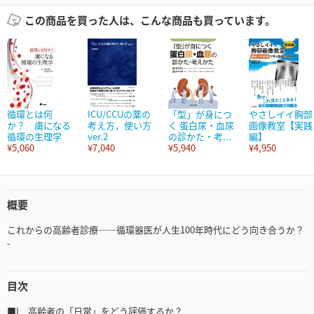
この商品を買った人は、こんな商品も買っています。
循環とは何
ICU/CCUの薬の
「型」が身につ
やさしイイ胸部
か？ 虜になる
考え方，使い方
く 蛋白尿・血尿
画像教室【実践
循環の生理学
ver.2
の診かた・考...
編】
¥5,060
¥7,040
¥5,940
¥4,950
概要
これからの高齢者診療——循環器医が人生100年時代にどう向き合うか？
-
目次
■I．高齢者の「日常」をどう評価するか？