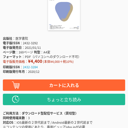
出版社
医学書院
電子版ISSN
2432-3292
電子版発売日
2021/01/11
ページ数
160ページ
判型
A4変
フォーマット
PDF（パソコンへのダウンロード不可）
¥4,400
電子版販売価格：
(本体¥4,000＋税10％)
印刷版ISSN
2432-3284
印刷版発行年月
2020/12
カートに入れる
ちょっと立ち読み
ご利用方法
ダウンロード型配信サービス（買切型）
同時使用端末数
3
対応OS
iOS最新の２世代前まで / Android最新の２世代前まで
※コンテンツの使用にあたり、専用ビューアisho.jpが必要