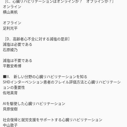
［C．心臓リハビリテーションはオンラインか？ オフラインか？］
オンライン
横山美帆
オフライン
足利光平
［D．高齢者心不全に対する減塩の是非］
減塩は必要である
石原綾乃
減塩は不要である
平敷安希博
■II. 新しい分野の心臓リハビリテーションを知る
SHDインターベンション患者のフレイル評価方法と心臓リハビリテーシ
ョンの重要性
佐地真育
AIを駆使した心臓リハビリテーション
貝原俊樹
社会復帰と就労支援をサポートする心臓リハビリテーション
中山敦子