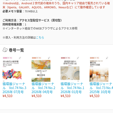
※Androidは、Android２世代前の端末のうち、国内キャリア経由で販売されている端
末（Xperia、GALAXY、AQUOS、ARROWS、Nexusなど）にて動作確認しています
必要メモリ容量
70 MB以上
ご利用方法
アクセス型配信サービス（買切型）
同時使用端末数
1
※インターネット経由でのWEBブラウザによるアクセス参照
※導入・利用方法の詳細は
こちら
巻号一覧
循環器ジャーナ
循環器ジャーナ
循環器ジャーナ
循環器ジャーナ
ル Vol.74 No.3
ル Vol.74 No.2
ル Vol.74 No.1
ル Vol.73 No.
2026年 07月号
2026年 04月号
2026年 01月号
2025年 10月号
¥4,510
¥4,510
¥4,510
¥4,510