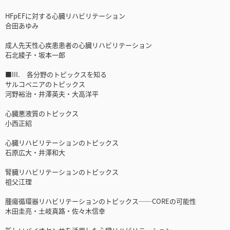
HFpEFに対する心臓リハビリテーション
合田あゆみ
成人先天性心疾患患者の心臓リハビリテーション
石北綾子・坂本一郎
■III. 各分野のトピックスを知る
サルコペニアのトピックス
河野裕治・井澤英夫・大高洋平
心臓悪液質のトピックス
小西正紹
心臓リハビリテーションのトピックス
石原広大・井澤和大
腎臓リハビリテーションのトピックス
祖父江理
腫瘍循環器リハビリテーションのトピックス──COREの可能性
木田圭亮・土岐真路・佐々木信幸