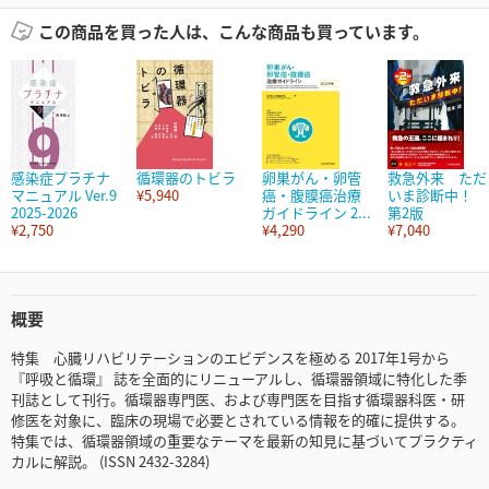
この商品を買った人は、こんな商品も買っています。
感染症プラチナ
循環器のトビラ
卵巣がん・卵管
救急外来 ただ
マニュアル Ver.9
¥5,940
癌・腹膜癌治療
いま診断中！
2025-2026
ガイドライン 2...
第2版
¥2,750
¥4,290
¥7,040
概要
特集 心臓リハビリテーションのエビデンスを極める 2017年1号から
『呼吸と循環』 誌を全面的にリニューアルし、循環器領域に特化した季
刊誌として刊行。循環器専門医、および専門医を目指す循環器科医・研
修医を対象に、臨床の現場で必要とされている情報を的確に提供する。
特集では、循環器領域の重要なテーマを最新の知見に基づいてプラクティ
カルに解説。 (ISSN 2432-3284)