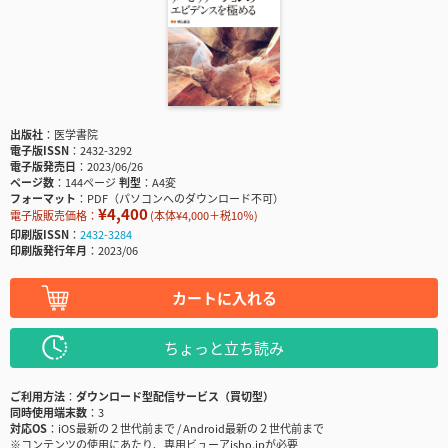
出版社
医学書院
電子版ISSN
2432-3292
電子版発売日
2023/06/26
ページ数
144ページ
判型
A4変
フォーマット
PDF（パソコンへのダウンロード不可）
¥4,400
電子版販売価格：
(本体¥4,000＋税10％)
印刷版ISSN
2432-3284
印刷版発行年月
2023/06
カートに入れる
ちょっと立ち読み
ご利用方法
ダウンロード型配信サービス（買切型）
同時使用端末数
3
対応OS
iOS最新の２世代前まで / Android最新の２世代前まで
※コンテンツの使用にあたり、専用ビューアisho.jpが必要