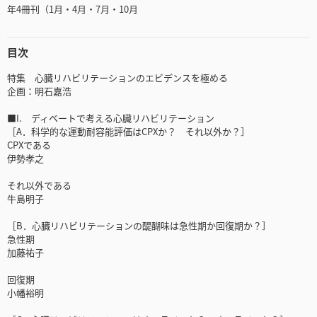
年4冊刊（1月・4月・7月・10月
目次
特集 心臓リハビリテーションのエビデンスを極める
企画：明石嘉浩
■I. ディベートで考える心臓リハビリテーション
［A．科学的な運動耐容能評価はCPXか？ それ以外か？］
CPXである
伊勢孝之
それ以外である
牛島明子
［B．心臓リハビリテーションの醍醐味は急性期か回復期か？］
急性期
加藤祐子
回復期
小幡裕明