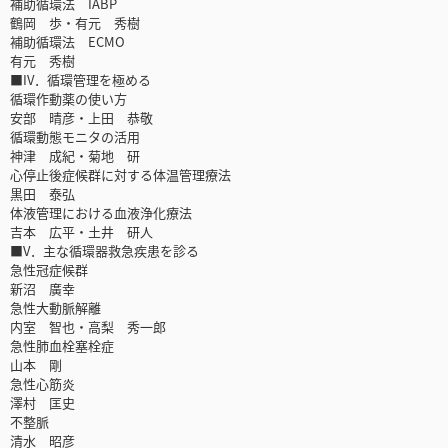
補助循環法 IABP
鶴岡 歩・有元 秀樹
補助循環法 ECMO
有元 秀樹
■IV．循環管理を極める
循環作動薬の使い方
安部 晴彦・上田 恭敬
循環動態モニタの活用
神津 成紀・菊地 研
心停止後症候群に対する体温管理療法
黒田 泰弘
体液管理における血液浄化療法
吉本 広平・土井 研人
■V．主な循環器救急疾患を診る
急性冠症候群
新沼 廣幸
急性大動脈解離
内室 智也・高梨 秀一郎
急性肺血栓塞栓症
山本 剛
急性心筋炎
澤村 匡史
不整脈
清水 昭彦