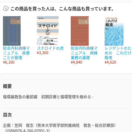
この商品を買った人は、こんな商品も買っています。
総合内科病棟マ
ステロイドの虎
総合内科病棟マ
レジデントのた
ニュアル 疾患
¥3,300
ニュアル 病棟
めの これだけ
ごとの管理
業務の基礎
輸液
¥6,160
¥4,840
¥4,620
概要
循環器救急の最前線 初期診療と循環管理を極める -
目次
企画：笠岡 俊志（熊本大学医学部附属病院 救急・総合診療部）
（ISBN978-4-260-02951-3）