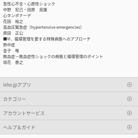
急性心不全・心原性ショック
中野 宏己・田原 良雄
心タンポナーデ
花田 裕之
高血圧緊急症（hypertensive emergencies）
原田 正公
■VI．循環管理を要する特殊病態へのアプローチ
熱中症
金子 唯
敗血症－敗血症性ショックの病態と循環管理のポイント
垣花 泰之
isho.jpアプリ
カテゴリー
アカウントサービス
ヘルプ＆ガイド