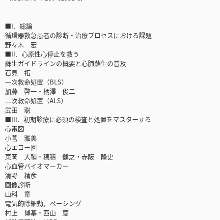
■I．総論
循環器救急患者の診断・治療プロセスにおける課題
野々木 宏
■II．心原性心停止を救う
蘇生ガイドラインの概要と心肺蘇生の普及
石見 拓
一次救命処置（BLS）
加藤 啓一・柄澤 俊二
二次救命処置（ALS）
武田 聡
■III．初期診療に必須の検査と処置をマスターする
心電図
小菅 雅美
心エコー図
東岡 大輔・穂積 健之・赤阪 隆史
心血管バイオマーカー
清野 精彦
画像診断
山科 章
電気的除細動，ペーシング
村上 博基・西山 慶