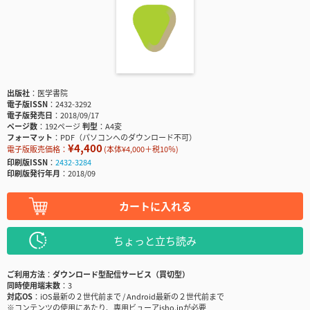
出版社
医学書院
電子版ISSN
2432-3292
電子版発売日
2018/09/17
ページ数
192ページ
判型
A4変
フォーマット
PDF（パソコンへのダウンロード不可）
¥4,400
電子版販売価格：
(本体¥4,000＋税10％)
印刷版ISSN
2432-3284
印刷版発行年月
2018/09
カートに入れる
ちょっと立ち読み
ご利用方法
ダウンロード型配信サービス（買切型）
同時使用端末数
3
対応OS
iOS最新の２世代前まで / Android最新の２世代前まで
※コンテンツの使用にあたり、専用ビューアisho.jpが必要