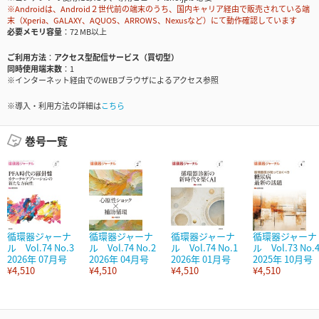
※Androidは、Android２世代前の端末のうち、国内キャリア経由で販売されている端
末（Xperia、GALAXY、AQUOS、ARROWS、Nexusなど）にて動作確認しています
必要メモリ容量
72 MB以上
ご利用方法
アクセス型配信サービス（買切型）
同時使用端末数
1
※インターネット経由でのWEBブラウザによるアクセス参照
※導入・利用方法の詳細は
こちら
巻号一覧
循環器ジャーナ
循環器ジャーナ
循環器ジャーナ
循環器ジャーナ
ル Vol.74 No.3
ル Vol.74 No.2
ル Vol.74 No.1
ル Vol.73 No.
2026年 07月号
2026年 04月号
2026年 01月号
2025年 10月号
¥4,510
¥4,510
¥4,510
¥4,510