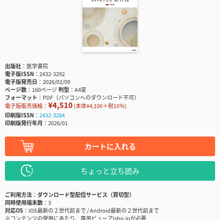
出版社
医学書院
電子版ISSN
2432-3292
電子版発売日
2026/02/09
ページ数
160ページ
判型
A4変
フォーマット
PDF（パソコンへのダウンロード不可）
¥4,510
電子版販売価格：
(本体¥4,100＋税10％)
印刷版ISSN
2432-3284
印刷版発行年月
2026/01
カートに入れる
ちょっと立ち読み
ご利用方法
ダウンロード型配信サービス（買切型）
同時使用端末数
3
対応OS
iOS最新の２世代前まで / Android最新の２世代前まで
※コンテンツの使用にあたり、専用ビューアisho.jpが必要