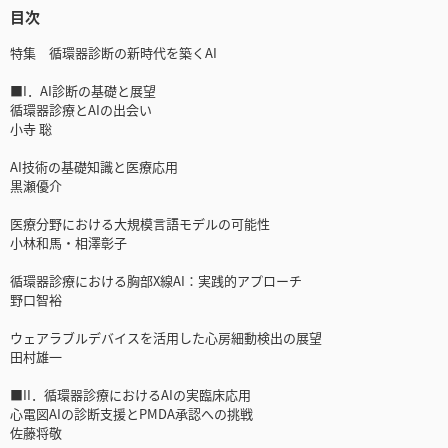
目次
特集 循環器診断の新時代を築くAI
■I．AI診断の基礎と展望
循環器診療とAIの出会い
小寺 聡
AI技術の基礎知識と医療応用
黒瀬優介
医療分野における大規模言語モデルの可能性
小林和馬・相澤彰子
循環器診療における胸部X線AI：実践的アプローチ
野口智裕
ウェアラブルデバイスを活用した心房細動検出の展望
田村雄一
■II．循環器診療におけるAIの実臨床応用
心電図AIの診断支援とPMDA承認への挑戦
佐藤将敬