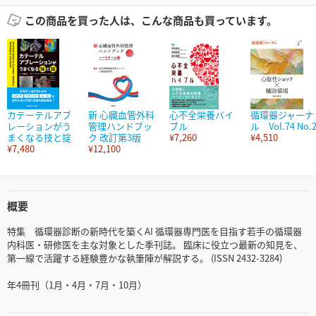
この商品を買った人は、こんな商品も買っています。
カテーテルアブ
新 心臓血管外科
心不全栄養バイ
循環器ジャーナ
レーションがう
管理ハンドブッ
ブル
ル Vol.74 No.
まくなる技と掟
ク 改訂第3版
¥7,260
¥4,510
¥7,480
¥12,100
概要
特集 循環器診断の新時代を築くAI 循環器専門医を目指す若手の循環器
内科医・研修医を主な対象とした季刊誌。 臨床に役立つ最新の知見を、
第一線で活躍する経験豊かな執筆陣が解説する。 (ISSN 2432-3284)
年4冊刊（1月・4月・7月・10月）