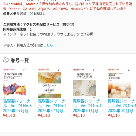
※Androidは、Android２世代前の端末のうち、国内キャリア経由で販売されている端
末（Xperia、GALAXY、AQUOS、ARROWS、Nexusなど）にて動作確認しています
必要メモリ容量
90 MB以上
ご利用方法
アクセス型配信サービス（買切型）
同時使用端末数
1
※インターネット経由でのWEBブラウザによるアクセス参照
※導入・利用方法の詳細は
こちら
巻号一覧
循環器ジャーナ
循環器ジャーナ
循環器ジャーナ
循環器ジャーナ
ル Vol.74 No.3
ル Vol.74 No.2
ル Vol.74 No.1
ル Vol.73 No.
2026年 07月号
2026年 04月号
2026年 01月号
2025年 10月号
¥4,510
¥4,510
¥4,510
¥4,510