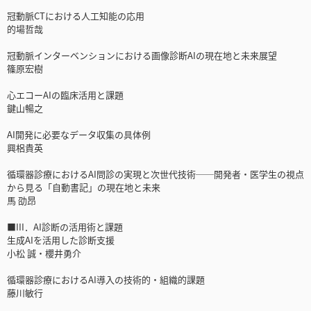
冠動脈CTにおける人工知能の応用
的場哲哉
冠動脈インターベンションにおける画像診断AIの現在地と未来展望
篠原宏樹
心エコーAIの臨床活用と課題
鍵山暢之
AI開発に必要なデータ収集の具体例
興梠貴英
循環器診療におけるAI問診の実現と次世代技術──開発者・医学生の視点
から見る「自動書記」の現在地と未来
馬 劭昂
■III．AI診断の活用術と課題
生成AIを活用した診断支援
小松 誠・櫻井勇介
循環器診療におけるAI導入の技術的・組織的課題
藤川敏行