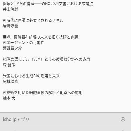
医療とLMMの倫理──WHO2024文書における諸論点
井上悠輔
AI時代に医師に必要とされるスキル
岩﨑淳也
■VI．循環器AI診断の未来を拓く技術と課題
AIエージェントの可能性
澤野晋之介
視覚言語モデル（VLM）とその循環器分野への応用
森 健策
米国における生成AIの活用と未来
家城博隆
AI技術を用いた細胞画像の解析と創薬への応用
楠本 大
isho.jpアプリ