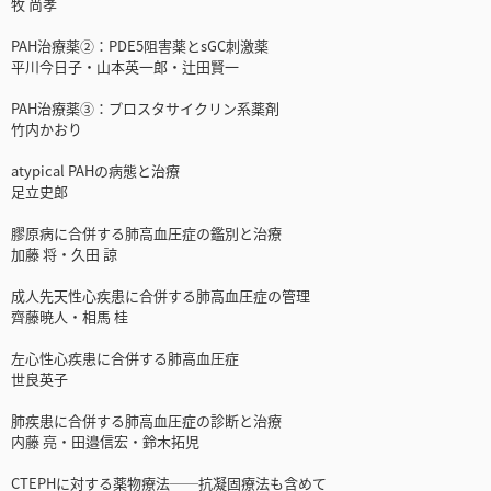
牧 尚孝
PAH治療薬②：PDE5阻害薬とsGC刺激薬
平川今日子・山本英一郎・辻田賢一
PAH治療薬③：プロスタサイクリン系薬剤
竹内かおり
atypical PAHの病態と治療
足立史郎
膠原病に合併する肺高血圧症の鑑別と治療
加藤 将・久田 諒
成人先天性心疾患に合併する肺高血圧症の管理
齊藤暁人・相馬 桂
左心性心疾患に合併する肺高血圧症
世良英子
肺疾患に合併する肺高血圧症の診断と治療
内藤 亮・田邉信宏・鈴木拓児
CTEPHに対する薬物療法──抗凝固療法も含めて