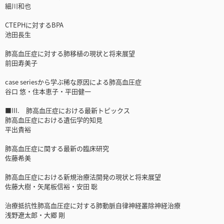
細川和也
CTEPHに対するBPA
池田長生
肺高血圧症に対する肺移植の現状と将来展望
前田寿美子
case seriesから学ぶ稀な原因による肺高血圧症
谷口 悠・住本恵子・平田健一
■III. 肺高血圧症における最新トピックス
肺高血圧症における遺伝学的知見
平出貴裕
肺高血圧症に関する最新の臨床研究
佐藤希美
肺高血圧症における新規治療法開発の現状と将来展望
佐藤大樹・矢尾板信裕・安田 聡
治療抵抗性肺高血圧症に対する肺動脈自律神経叢除神経治療
浅野遼太郎・大郷 剛