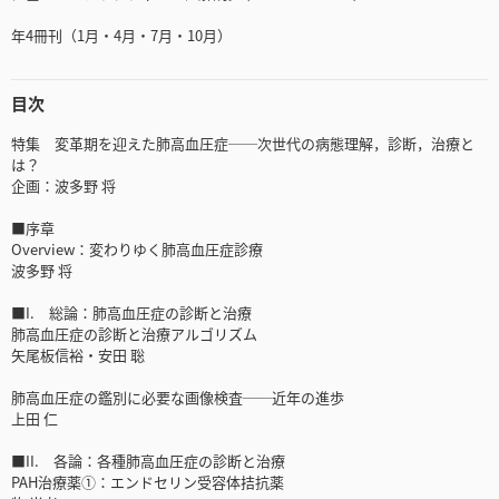
年4冊刊（1月・4月・7月・10月）
目次
特集 変革期を迎えた肺高血圧症──次世代の病態理解，診断，治療と
は？
企画：波多野 将
■序章
Overview：変わりゆく肺高血圧症診療
波多野 将
■I. 総論：肺高血圧症の診断と治療
肺高血圧症の診断と治療アルゴリズム
矢尾板信裕・安田 聡
肺高血圧症の鑑別に必要な画像検査──近年の進歩
上田 仁
■II. 各論：各種肺高血圧症の診断と治療
PAH治療薬①：エンドセリン受容体拮抗薬