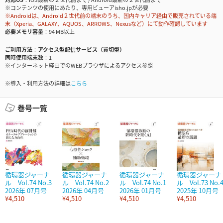
※コンテンツの使用にあたり、専用ビューアisho.jpが必要
※Androidは、Android２世代前の端末のうち、国内キャリア経由で販売されている端
末（Xperia、GALAXY、AQUOS、ARROWS、Nexusなど）にて動作確認しています
必要メモリ容量
94 MB以上
ご利用方法
アクセス型配信サービス（買切型）
同時使用端末数
1
※インターネット経由でのWEBブラウザによるアクセス参照
※導入・利用方法の詳細は
こちら
巻号一覧
循環器ジャーナ
循環器ジャーナ
循環器ジャーナ
循環器ジャーナ
ル Vol.74 No.3
ル Vol.74 No.2
ル Vol.74 No.1
ル Vol.73 No.
2026年 07月号
2026年 04月号
2026年 01月号
2025年 10月号
¥4,510
¥4,510
¥4,510
¥4,510