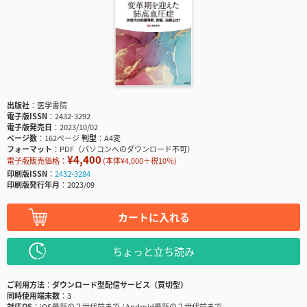
出版社
医学書院
電子版ISSN
2432-3292
電子版発売日
2023/10/02
ページ数
162ページ
判型
A4変
フォーマット
PDF（パソコンへのダウンロード不可）
¥4,400
電子版販売価格：
(本体¥4,000＋税10％)
印刷版ISSN
2432-3284
印刷版発行年月
2023/09
カートに入れる
ちょっと立ち読み
ご利用方法
ダウンロード型配信サービス（買切型）
同時使用端末数
3
対応OS
iOS最新の２世代前まで / Android最新の２世代前まで