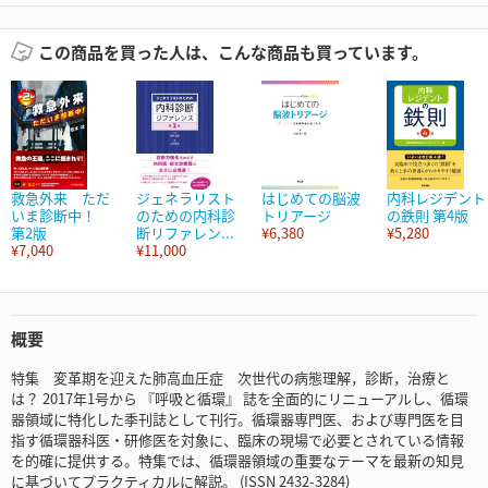
この商品を買った人は、こんな商品も買っています。
救急外来 ただ
ジェネラリスト
はじめての脳波
内科レジデント
いま診断中！
のための内科診
トリアージ
の鉄則 第4版
第2版
断リファレン...
¥6,380
¥5,280
¥7,040
¥11,000
概要
特集 変革期を迎えた肺高血圧症 次世代の病態理解，診断，治療と
は？ 2017年1号から 『呼吸と循環』 誌を全面的にリニューアルし、循環
器領域に特化した季刊誌として刊行。循環器専門医、および専門医を目
指す循環器科医・研修医を対象に、臨床の現場で必要とされている情報
を的確に提供する。特集では、循環器領域の重要なテーマを最新の知見
に基づいてプラクティカルに解説。 (ISSN 2432-3284)