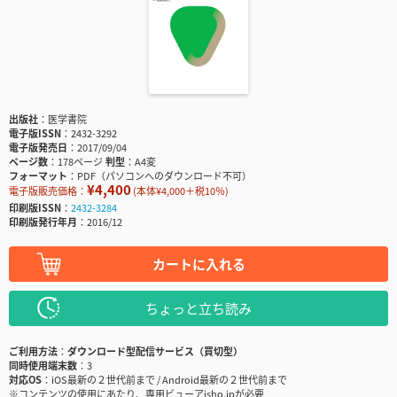
出版社
医学書院
電子版ISSN
2432-3292
電子版発売日
2017/09/04
ページ数
178ページ
判型
A4変
フォーマット
PDF（パソコンへのダウンロード不可）
¥4,400
電子版販売価格：
(本体¥4,000＋税10％)
印刷版ISSN
2432-3284
印刷版発行年月
2016/12
カートに入れる
ちょっと立ち読み
ご利用方法
ダウンロード型配信サービス（買切型）
同時使用端末数
3
対応OS
iOS最新の２世代前まで / Android最新の２世代前まで
※コンテンツの使用にあたり、専用ビューアisho.jpが必要