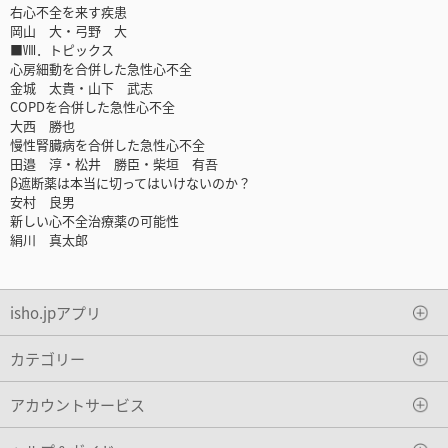
右心不全を来す疾患
岡山 大・弓野 大
■Ⅷ．トピックス
心房細動を合併した急性心不全
金城 太貴・山下 武志
COPDを合併した急性心不全
大西 勝也
慢性腎臓病を合併した急性心不全
田邉 淳・松井 勝臣・柴垣 有吾
β遮断薬は本当に切ってはいけないのか？
安村 良男
新しい心不全治療薬の可能性
絹川 真太郎
isho.jpアプリ
カテゴリー
アカウントサービス