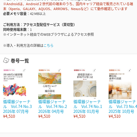
※Androidは、Android２世代前の端末のうち、国内キャリア経由で販売されている端
末（Xperia、GALAXY、AQUOS、ARROWS、Nexusなど）にて動作確認しています
必要メモリ容量
42 MB以上
ご利用方法
アクセス型配信サービス（買切型）
同時使用端末数
1
※インターネット経由でのWEBブラウザによるアクセス参照
※導入・利用方法の詳細は
こちら
巻号一覧
循環器ジャーナ
循環器ジャーナ
循環器ジャーナ
循環器ジャーナ
ル Vol.74 No.3
ル Vol.74 No.2
ル Vol.74 No.1
ル Vol.73 No.
2026年 07月号
2026年 04月号
2026年 01月号
2025年 10月号
¥4,510
¥4,510
¥4,510
¥4,510