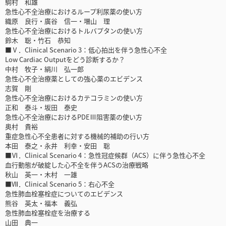
駒村 和雄
急性心不全治療におけるループ利尿薬の使い方
織原 良行・廣谷 信一・増山 理
急性心不全治療におけるトルバプタンの使い方
鈴木 聡・竹石 恭知
■Ⅴ．Clinical Scenario 3：低心拍出を伴う急性心不全
Low Cardiac Outputをどう診断するか？
中村 牧子・絹川 弘一郎
急性心不全治療薬としての強心薬のエビデンス
志賀 剛
急性心不全治療におけるカテコラミンの使い方
正和 泰斗・坂田 泰史
急性心不全治療におけるPDEⅢ阻害薬の使い方
奥村 貴裕
重症急性心不全患者に対する機械的補助の行い方
本田 泰之・永井 利幸・安田 聡
■Ⅵ．Clinical Scenario 4：急性冠症候群（ACS）に伴う急性心不全
血行動態が破綻した心不全を伴うACSの治療戦略
秋山 英一・木村 一雄
■Ⅶ．Clinical Scenario 5：右心不全
急性肺血栓塞栓症についてのエビデンス
熊谷 英太・福本 義弘
急性肺血栓塞栓症を治療する
山田 典一