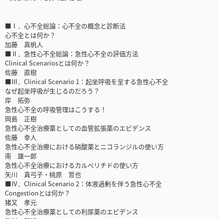
■Ⅰ．心不全総論：心不全の概念と診断法
心不全とは何か？
加藤 真帆人
■Ⅱ．急性心不全総論：急性心不全の評価方法
Clinical Scenariosとは何か？
佐藤 直樹
■Ⅲ．Clinical Scenario 1：起坐呼吸を呈する急性心不全
なぜ起坐呼吸が生じるのだろう？
岸 拓弥
急性心不全の呼吸管理はこうする！
岡島 正樹
急性心不全治療薬としての血管拡張薬のエビデンス
佐藤 幸人
急性心不全治療における硝酸薬とニコランジルの使い方
南 雄一郎
急性心不全治療におけるカルペリチドの使い方
矢川 真弓子・桃原 哲也
■Ⅳ．Clinical Scenario 2：体液過剰を伴う急性心不全
Congestionとは何か？
猪又 孝元
急性心不全治療薬としての利尿薬のエビデンス