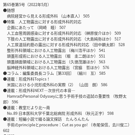
第65巻第5号（2022年5月）
●随想
病院経営から見える形成外科 （山本直人） 505
●特集 人工物露出に対する形成外科的対応
企画にあたって （岡崎 睦） 507
人工血管周囲感染に対する形成外科的対応 （榊原俊介ほか） 509
下肢の人工物露出に対する形成外科的対応 （大島純弥ほか） 517
人工尿道括約筋の露出に対する形成外科的対応 （田中顕太郎） 528
整形外科領域における人工物露出 （梅川浩平ほか） 541
頭蓋形成術における人工物露出 （堀 圭二朗ほか） 551
頭蓋顔面領域における人工物露出 （久徳茂雄ほか） 563
脳神経外科領域における人工物露出 （宮脇 哲ほか） 576
●コラム：編集委員長コラム［第33回］ （細川 亙） 585
●連載：形成外科Topics！
米国における小児形成外科の実際（2） （山田 朗） 586
●連載：形成外科NEXT―次世代の本音―
HamraのPersonal Odysseyに思う手術手技の追試の重要性 （牧野太
郎） 596
●連載：教室だより北～南
No.89 日本医科大学千葉北総病院 形成外科 （秋元正宇） 598
●連載：短編小説で綴る論文探訪 たんろんたん
手術のprincipleとprocedure：Cut as you go! （寺尾保信，去川俊二）
602