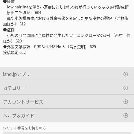
●経験
low hairlineを伴う小耳症に対しわれわれが行っているもみあげ形成術
（原田二郎ほか） 604
鼻尖小欠損再建における外鼻形態を考慮した局所皮弁の選択 （若杦侑
加ほか） 612
●症例
小児の肛門周囲に全周性に発生した尖圭コンジローマの1例 （西村 怜
ほか） 620
◆外国文献抄訳 PRS Vol.148 No.3 （清水史明） 625
投稿規定 632
isho.jpアプリ
カテゴリー
アカウントサービス
ヘルプ＆ガイド
シリアル番号をお持ちの方