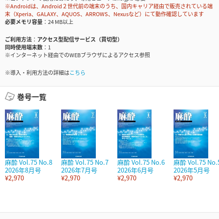
※Androidは、Android２世代前の端末のうち、国内キャリア経由で販売されている端
末（Xperia、GALAXY、AQUOS、ARROWS、Nexusなど）にて動作確認しています
必要メモリ容量
24 MB以上
ご利用方法
アクセス型配信サービス（買切型）
同時使用端末数
1
※インターネット経由でのWEBブラウザによるアクセス参照
※導入・利用方法の詳細は
こちら
巻号一覧
麻酔 Vol.75 No.8
麻酔 Vol.75 No.7
麻酔 Vol.75 No.6
麻酔 Vol.75 No.
2026年8月号
2026年7月号
2026年6月号
2026年5月号
¥2,970
¥2,970
¥2,970
¥2,970