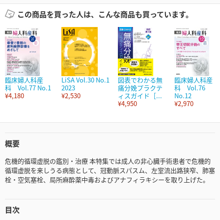
この商品を買った人は、こんな商品も買っています。
臨床婦人科産
LiSA Vol.30 No.1
図表でわかる無
臨床婦人科産
科 Vol.77 No.1
2023
痛分娩プラクテ
科 Vol.76
¥4,180
¥2,530
ィスガイド［...
No.12
¥4,950
¥2,970
概要
危機的循環虚脱の鑑別・治療 本特集では成人の非心臓手術患者で危機的
循環虚脱を来しうる病態として、冠動脈スパスム、左室流出路狭窄、肺塞
栓・空気塞栓、局所麻酔薬中毒およびアナフィラキシーを取り上げた。
目次