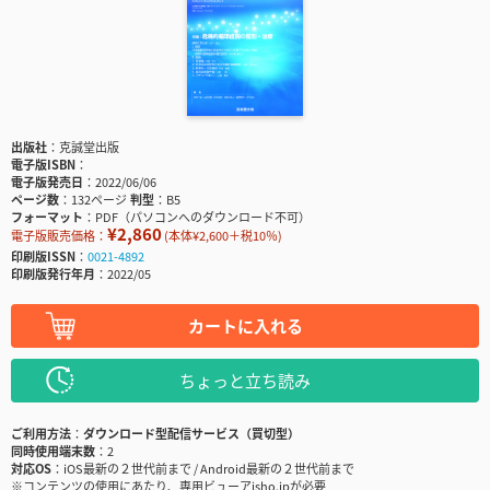
出版社
克誠堂出版
電子版ISBN
電子版発売日
2022/06/06
ページ数
132ページ
判型
B5
フォーマット
PDF（パソコンへのダウンロード不可）
¥2,860
電子版販売価格：
(本体¥2,600＋税10％)
印刷版ISSN
0021-4892
印刷版発行年月
2022/05
カートに入れる
ちょっと立ち読み
ご利用方法
ダウンロード型配信サービス（買切型）
同時使用端末数
2
対応OS
iOS最新の２世代前まで / Android最新の２世代前まで
※コンテンツの使用にあたり、専用ビューアisho.jpが必要