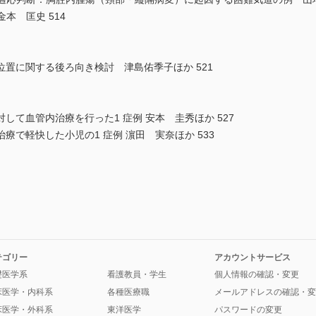
金本 匡史 514
置に関する後ろ向き検討 津島佑季子ほか 521
して血管内治療を行った1 症例 安本 圭秀ほか 527
で軽快した小児の1 症例 濵田 実奈ほか 533
テゴリー
アカウントサービス
礎医学系
看護教員・学生
個人情報の確認・変更
床医学・内科系
各種医療職
メールアドレスの確認・変
床医学・外科系
東洋医学
パスワードの変更