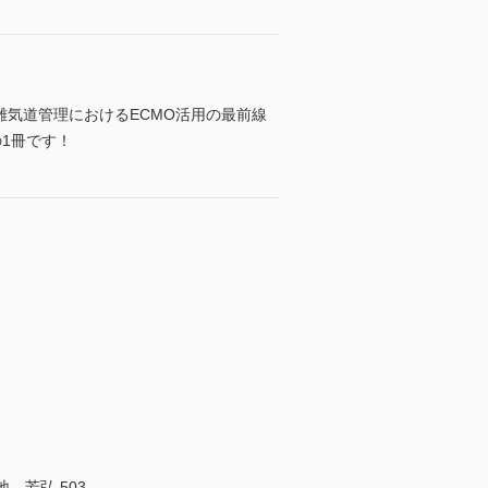
困難気道管理におけるECMO活用の最前線
1冊です！
 芳弘 503