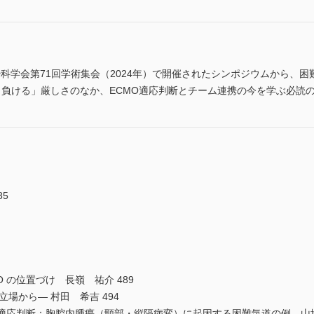
麻酔科学会第71回学術集会（2024年）で開催されたシンポジウムから、
ら負ける」厳しさのなか、ECMO適応判断とチーム連携の今を学ぶ必読の
5
O の位置づけ 長嶺 祐介 489
立場から― 村田 希吉 494
 の適応判断：胸腔内腫瘍（頸部・縦隔病変）に起因する困難気道の例 山地