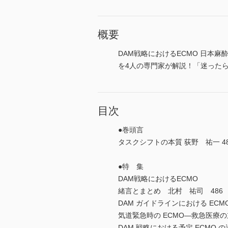
概要
DAM戦略におけるECMO 日本
を4人の専門家が解説！「迷った
目次
●巻頭言
タスクシフトの本質 荻野 祐一 48
●特 集
DAM戦略におけるECMO
緒言とまとめ 北村 祐司 486
DAM ガイドラインにおける ECM
気道緊急時の ECMO―救急医療の
DAM 戦略における予定 ECMO