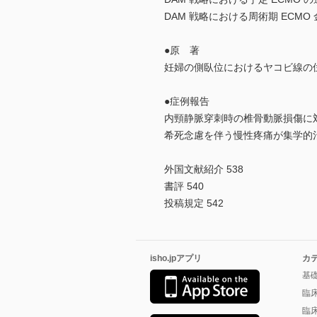
DAM 戦略における周術期 ECMO 
●原 著
妊婦の側臥位におけるヤコビ線の位
●症例報告
内頸静脈穿刺時の椎骨動脈損傷に対
希死念慮を伴う慢性疼痛が集学的治療
外国文献紹介 538
書評 540
投稿規定 542
isho.jpアプリ
カ
基
臨
臨