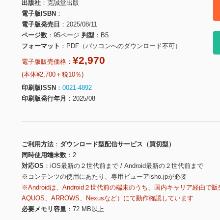
出版社
克誠堂出版
電子版ISBN
電子版発売日
2025/08/11
ページ数
95ページ
判型
B5
フォーマット
PDF（パソコンへのダウンロード不可）
¥2,970
電子版販売価格：
(本体¥2,700＋税10％)
印刷版ISSN
0021-4892
印刷版発行年月
2025/08
ご利用方法
ダウンロード型配信サービス（買切型）
同時使用端末数
2
対応OS
iOS最新の２世代前まで / Android最新の２世代前まで
※コンテンツの使用にあたり、専用ビューアisho.jpが必要
※Androidは、Android２世代前の端末のうち、国内キャリア経由で販
AQUOS、ARROWS、Nexusなど）にて動作確認しています
必要メモリ容量
72 MB以上