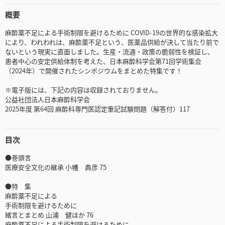
概要
麻酔薬不足による手術制限を避けるために COVID-19の世界的な感染拡大
により、われわれは、麻酔薬不足という、医薬品供給が決して当たり前で
ないという現実に直面しました。生産・流通・政策の脆弱性を検証し、
患者中心の安定供給体制を考えた、日本麻酔科学会第71回学術集会
（2024年）で開催されたシンポジウムをまとめた特集です！
※電子版には、下記の内容は収録されておりません。
公益社団法人日本麻酔科学会
2025年度 第64回 麻酔科専門医認定筆記試験問題（解答付）117
目次
●巻頭言
医療安全文化の継承 小幡 典彦 75
●特 集
麻酔薬不足による
手術制限を避けるために
緒言とまとめ 山浦 健ほか 76
麻酔薬不足による手術制限を避けるために