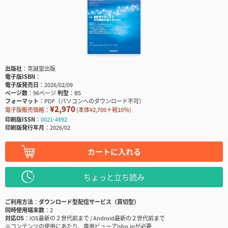
出版社
克誠堂出版
電子版ISBN
電子版発売日
2026/02/09
ページ数
96ページ
判型
B5
フォーマット
PDF（パソコンへのダウンロード不可）
¥2,970
電子版販売価格：
(本体¥2,700＋税10％)
印刷版ISSN
0021-4892
印刷版発行年月
2026/02
カートに入れる
ちょっと立ち読み
ご利用方法
ダウンロード型配信サービス（買切型）
同時使用端末数
2
対応OS
iOS最新の２世代前まで / Android最新の２世代前まで
※コンテンツの使用にあたり、専用ビューアisho.jpが必要