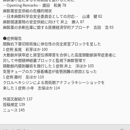
―Opening Remarks― 廣田 和美 78
麻酔薬安定供給の危機的現状
―日本麻酔科学会安全委員会としての対応― 山浦 健 82
麻酔関連薬物の安定供給に向けて 井上 勝人 87
麻酔薬の余剰在庫に関する医療経済学的アプローチ 吉田 浩 93
●症例報告
開胸右下葉切除術後に体位性の完全房室ブロックを呈した
1 症例 長尾 彩芽ほか 100
大動脈弁狭窄症と房室伝導障害を合併した高度頸動脈狭窄症患者に
対して中間頸神経叢ブロックと監視下麻酔管理で
頸動脈内膜剝離術を施行した 1 症例 井上 洋ほか 105
気管チューブのカフ接着構造が抜管困難の原因となった
1 症例 藤村 友ほか 110
クロルヘキシジンによる周術期アナフィラキシーショックを
来した 1 症例 小寺 志保ほか 114
外国文献紹介 137
投稿規定 139
ニュース 145