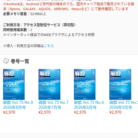
※Androidは、Android２世代前の端末のうち、国内キャリア経由で販売されている端
末（Xperia、GALAXY、AQUOS、ARROWS、Nexusなど）にて動作確認しています
必要メモリ容量
52 MB以上
ご利用方法
アクセス型配信サービス（買切型）
同時使用端末数
1
※インターネット経由でのWEBブラウザによるアクセス参照
※導入・利用方法の詳細は
こちら
巻号一覧
麻酔 Vol.75 No.8
麻酔 Vol.75 No.7
麻酔 Vol.75 No.6
麻酔 Vol.75 No.
2026年8月号
2026年7月号
2026年6月号
2026年5月号
¥2,970
¥2,970
¥2,970
¥2,970