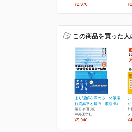
¥2,970
¥2
この商品を買った人
より理解を深める！体液電
シ
解質異常と輸液 改訂4版
が
柴垣 有吾(著)
片
中外医学社
メ
¥5,940
¥4