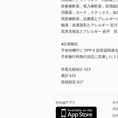
静脈麻酔薬，吸入麻酔薬，筋弛緩薬
消毒薬，ヨード，ラテックス，金属
局所麻酔薬，抗菌薬とアレルギーの総
輸液・血液製剤とアレルギー 谷川 
気管支喘息とアレルギー 萩平 哲 
●症例報告
手術待機中に DPP-4 阻害薬関
手術施行時期の決定に苦慮した 1 症
外国文献紹介 613
書評 615
投稿規定 617
isho.jpアプリ
カ
基
臨