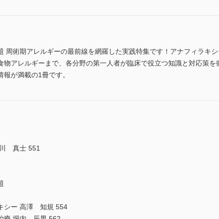
題 周術期アレルギーの最前線を網羅した実践特集です！アナフィラキ
食物アレルギーまで、各分野の第一人者が臨床で役立つ知識と対応策を
情報が満載の1冊です。
 真士 551
題
ー 高澤 知規 554
 堀内 辰男 562