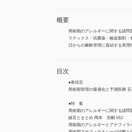
概要
周術期のアレルギーに関する諸問
ラテックス・抗菌薬・輸血製剤・
日からの麻酔管理に直結する実用
目次
●巻頭言
周術期管理の最適化と予測医療 石川
●特 集
周術期のアレルギーに関する諸問
緒言とまとめ 岡本 浩嗣 552
周術期のアレルギーとアナフィラキシ
周術期アナフィラキシーの診断と治療