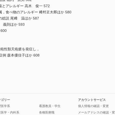
とアレルギー 高木 俊一 572
，食べ物のアレルギー 﨑村正太郎ほか 580
説 尾﨑 温ほか 587
義則ほか 593
600
連水疱性類天疱瘡を発症し，
例 森本優佳子ほか 608
テゴリー
アカウントサービス
礎医学系
看護教員・学生
個人情報の確認・変更
床医学・内科系
各種医療職
メールアドレスの確認・変