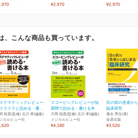
,970
¥2,970
¥2,970
は、こんな商品も買っています。
ステマティックレビュー
スコーピングレビューが短
目の前の患者か
スラスラと読める・書...
期間で読める・書ける本
臨床研究
岡 裕貴(監修) 北川 孝(編集)
片岡 裕貴(監修) 北川 孝(編集)
康永 秀生(著)
ジカルビュー社
メジカルビュー社
金原出版
,620
¥4,180
¥3,520