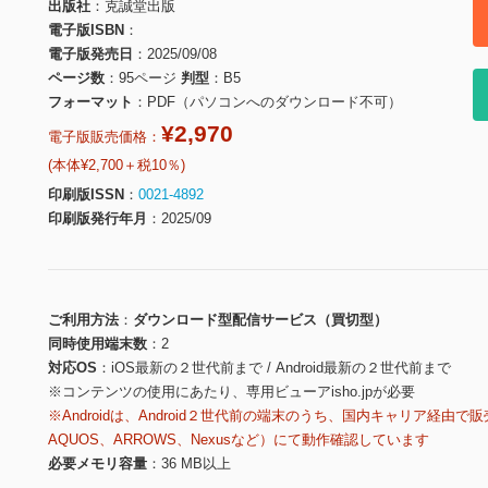
出版社
克誠堂出版
電子版ISBN
電子版発売日
2025/09/08
ページ数
95ページ
判型
B5
フォーマット
PDF（パソコンへのダウンロード不可）
¥2,970
電子版販売価格：
(本体¥2,700＋税10％)
印刷版ISSN
0021-4892
印刷版発行年月
2025/09
ご利用方法
ダウンロード型配信サービス（買切型）
同時使用端末数
2
対応OS
iOS最新の２世代前まで / Android最新の２世代前まで
※コンテンツの使用にあたり、専用ビューアisho.jpが必要
※Androidは、Android２世代前の端末のうち、国内キャリア経由で販
AQUOS、ARROWS、Nexusなど）にて動作確認しています
必要メモリ容量
36 MB以上