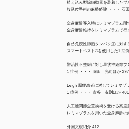
植え込み型除細動器を装着したブ
腹臥位手術の麻酔経験 ・・・ 石田
全身麻酔導入時にレミマゾラム耐
全身麻酔維持をレミマゾラムで行えた
自己免疫性肺胞タンパク症に対す
スマートベスト®を使用した1 症例 
難治性不整脈に対し星状神経節ブ
1 症例 ・・・ 岡田 光司ほか 397
Leigh 脳症患者に対してレミマ
1 症例 ・・・ 古谷 友則ほか 401
人工膝関節全置換術を受ける高度
レミマゾラムを用いた全身麻酔の経験
外国文献紹介 412