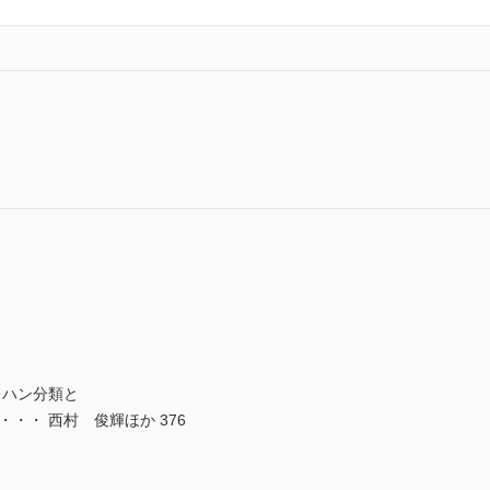
レハン分類と
・・ 西村 俊輝ほか 376