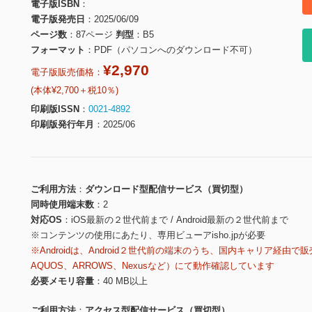
電子版ISBN
電子版発売日
2025/06/09
ページ数
87ページ
判型
B5
フォーマット
PDF（パソコンへのダウンロード不可）
¥2,970
電子版販売価格：
(本体¥2,700＋税10％)
印刷版ISSN
0021-4892
印刷版発行年月
2025/06
ご利用方法
ダウンロード型配信サービス（買切型）
同時使用端末数
2
対応OS
iOS最新の２世代前まで / Android最新の２世代前まで
※コンテンツの使用にあたり、専用ビューアisho.jpが必要
※Androidは、Android２世代前の端末のうち、国内キャリア経由で販
AQUOS、ARROWS、Nexusなど）にて動作確認しています
必要メモリ容量
40 MB以上
ご利用方法
アクセス型配信サービス（買切型）