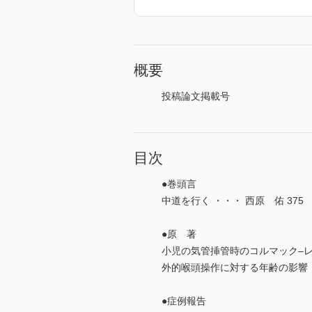
概要
投稿論文掲載号
目次
●巻頭言
中道を行く ・・・ 西原 佑 375
●原 著
小児の気管挿管時のコルマック‒
外的喉頭操作に対する年齢の影響 ・
●症例報告