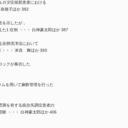
ルガダ症候群患者における
奈穂子ほか 382
性を示したが，
1 症例 ・・・ 白神豪太郎ほか 387
る全肺洗浄法において
・・・ 米良 舞ほか 393
ロックが奏功した
ゾラムを用いて麻酔管理を行った
肥満を有する統合失調症患者の
 ・・・ 白神豪太郎ほか 406