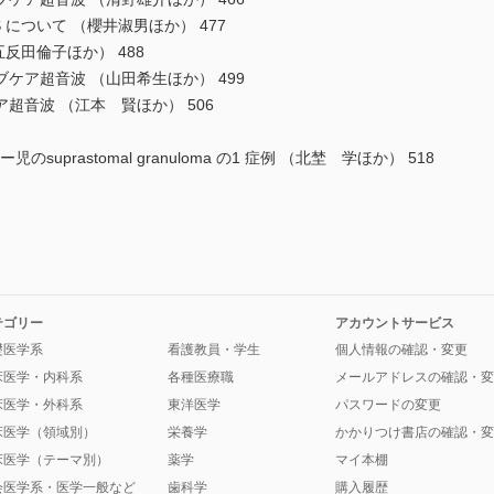
 について （櫻井淑男ほか） 477
反田倫子ほか） 488
ケア超音波 （山田希生ほか） 499
超音波 （江本 賢ほか） 506
uprastomal granuloma の1 症例 （北埜 学ほか） 518
テゴリー
アカウントサービス
礎医学系
看護教員・学生
個人情報の確認・変更
床医学・内科系
各種医療職
メールアドレスの確認・変
床医学・外科系
東洋医学
パスワードの変更
床医学（領域別）
栄養学
かかりつけ書店の確認・変
床医学（テーマ別）
薬学
マイ本棚
会医学系・医学一般など
歯科学
購入履歴