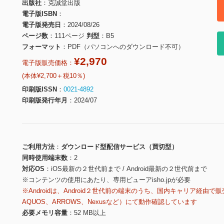
出版社
克誠堂出版
電子版ISBN
電子版発売日
2024/08/26
ページ数
111ページ
判型
B5
フォーマット
PDF（パソコンへのダウンロード不可）
¥2,970
電子版販売価格：
(本体¥2,700＋税10％)
印刷版ISSN
0021-4892
印刷版発行年月
2024/07
ご利用方法
ダウンロード型配信サービス（買切型）
同時使用端末数
2
対応OS
iOS最新の２世代前まで / Android最新の２世代前まで
※コンテンツの使用にあたり、専用ビューアisho.jpが必要
※Androidは、Android２世代前の端末のうち、国内キャリア経由で販
AQUOS、ARROWS、Nexusなど）にて動作確認しています
必要メモリ容量
52 MB以上