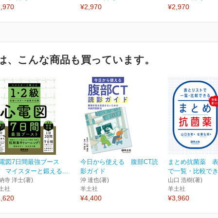
,970
¥2,970
¥2,970
は、こんな商品も買っています。
電図7日間最強ブース
今日から使える 腹部CT読
まとめ抗菌薬 
 マイスターと鍛える...
影ガイド
で一覧・比較できる
納寺 洋士(著)
沖 達也(著)
山口 浩樹(著)
土社
羊土社
羊土社
,620
¥4,400
¥3,960