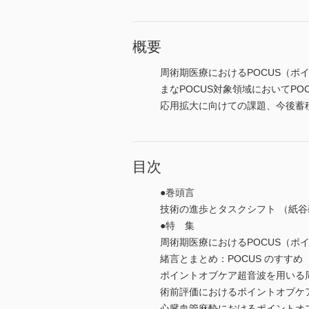
概要
周術期医療におけるPOCUS（ポ
まなPOCUS対象領域においてP
応用拡大に向けての課題、今後蓄
目次
●巻頭言
技術の進歩とタスクシフト （紙谷義
●特 集
周術期医療におけるPOCUS（ポ
緒言とまとめ：POCUS のすすめ 
ポイントオブケア超音波を用いる周
術前評価におけるポイントオブケア
心臓血管麻酔におけるポイントオブ