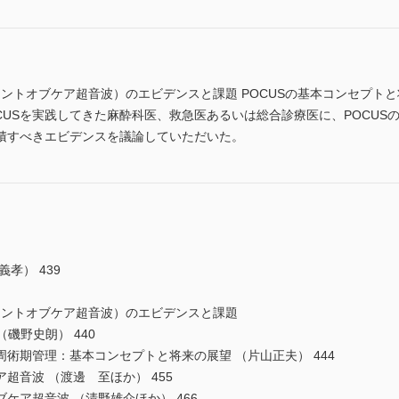
イントオブケア超音波）のエビデンスと課題 POCUSの基本コンセプト
OCUSを実践してきた麻酔科医、救急医あるいは総合診療医に、POCU
積すべきエビデンスを議論していただいた。
孝） 439
イントオブケア超音波）のエビデンスと課題
（磯野史朗） 440
術期管理：基本コンセプトと将来の展望 （片山正夫） 444
超音波 （渡邊 至ほか） 455
ケア超音波 （清野雄介ほか） 466