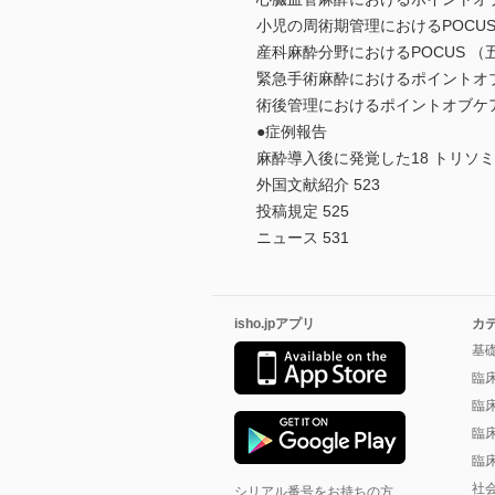
小児の周術期管理におけるPOCUS
産科麻酔分野におけるPOCUS （五
緊急手術麻酔におけるポイントオブ
術後管理におけるポイントオブケア
●症例報告
麻酔導入後に発覚した18 トリソミー児のs
外国文献紹介 523
投稿規定 525
ニュース 531
isho.jpアプリ
カ
基
臨
臨
臨
臨
社
シリアル番号をお持ちの方