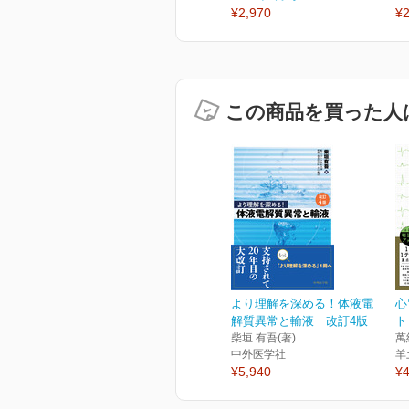
¥2,970
¥2
この商品を買った人
より理解を深める！体液電
心
解質異常と輸液 改訂4版
ト
柴垣 有吾(著)
萬
中外医学社
羊
¥5,940
¥4