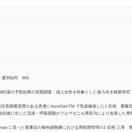
 溝渕知司 665
制吐薬の予防効果の実態調査：成人女性を対象とした後ろ向き観察研究 
椎症長期罹患歴のある患者にAuraGainTM で気道確保した1 症例 齋藤宏
拮抗後に生じた流涎・呼吸困難がフルマゼニル再投与により改善した脊髄小
isystem crisis に至った最重症の褐色細胞腫における周術期管理の1 症例 三澤 