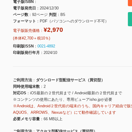
電子版ISBN
電子版発売日
2024/12/30
ページ数
92ページ
判型
B5
フォーマット
PDF（パソコンへのダウンロード不可）
¥2,970
電子版販売価格：
(本体¥2,700＋税10％)
印刷版ISSN
0021-4892
印刷版発行年月
2024/10
ご利用方法
ダウンロード型配信サービス（買切型）
同時使用端末数
2
対応OS
iOS最新の２世代前まで / Android最新の２世代前まで
※コンテンツの使用にあたり、専用ビューアisho.jpが必要
※Androidは、Android２世代前の端末のうち、国内キャリア経由で販
AQUOS、ARROWS、Nexusなど）にて動作確認しています
必要メモリ容量
66 MB以上
ご利用方法
アクセス型配信サービス（買切型）