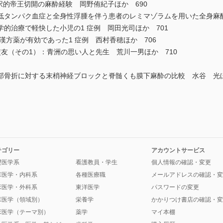
択的帝王切開の麻酔経験 岡野侑紀子ほか 690
低タンパク血症と全身性浮腫を伴う患者のレミマゾラムを用いた全身麻酔
的治療で軽快した小児の1 症例 岡田光司ほか 701
漢方薬が有効であった1 症例 西村香穂ほか 706
友（その1）：青洲の思い人と先生 荒川一男ほか 710
骨折に対する末梢神経ブロックと脊髄くも膜下麻酔の比較 水谷 光ほか
テゴリー
アカウントサービス
礎医学系
看護教員・学生
個人情報の確認・変更
床医学・内科系
各種医療職
メールアドレスの確認・変
床医学・外科系
東洋医学
パスワードの変更
床医学（領域別）
栄養学
かかりつけ書店の確認・変
床医学（テーマ別）
薬学
マイ本棚