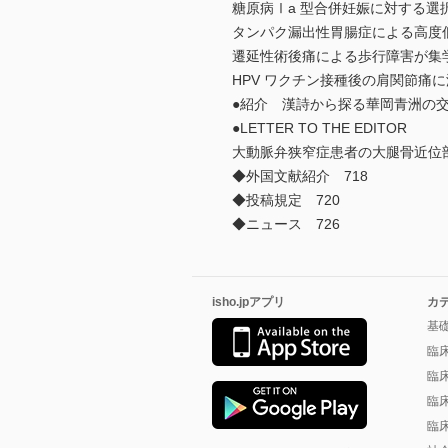
糖原病Ⅰa 型合併妊娠に対する選
タンパク漏出性胃腸症による高度
遷延性術後痛による歩行障害が集学
HPV ワクチン接種後の肩関節痛に
●紹介 漢詩から探る華岡青洲の交
●LETTER TO THE EDITOR
大動脈弁狭窄症患者の大腿骨近位部
◆外国文献紹介 718
◆投稿規定 720
◆ニュース 726
isho.jpアプリ
カ
基
臨
臨
臨
臨