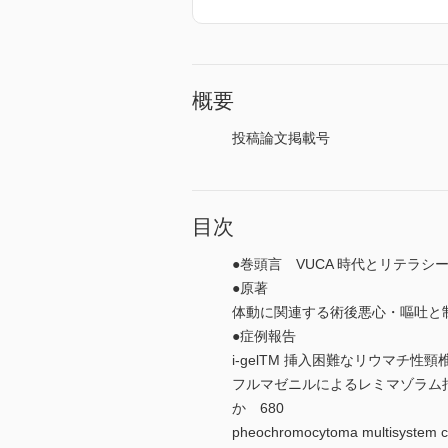
概要
投稿論文掲載号
目次
●巻頭言 VUCA 時代とリテラシー
●原著
体動に関連する術後悪心・嘔吐と
●症例報告
i-gelTM 挿入困難なリウマチ性頸
フルマゼニルによるレミマゾラム
か 680
pheochromocytoma mult