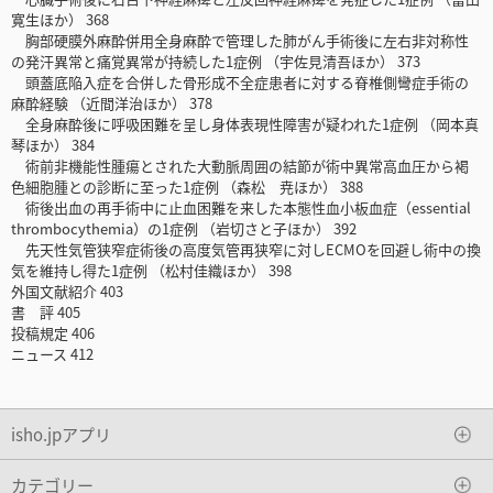
寛生ほか） 368
胸部硬膜外麻酔併用全身麻酔で管理した肺がん手術後に左右非対称性
の発汗異常と痛覚異常が持続した1症例 （宇佐見清吾ほか） 373
頭蓋底陥入症を合併した骨形成不全症患者に対する脊椎側彎症手術の
麻酔経験 （近間洋治ほか） 378
全身麻酔後に呼吸困難を呈し身体表現性障害が疑われた1症例 （岡本真
琴ほか） 384
術前非機能性腫瘍とされた大動脈周囲の結節が術中異常高血圧から褐
色細胞腫との診断に至った1症例 （森松 尭ほか） 388
術後出血の再手術中に止血困難を来した本態性血小板血症（essential
thrombocythemia）の1症例 （岩切さと子ほか） 392
先天性気管狭窄症術後の高度気管再狭窄に対しECMOを回避し術中の換
気を維持し得た1症例 （松村佳織ほか） 398
外国文献紹介 403
書 評 405
投稿規定 406
ニュース 412
isho.jpアプリ
カテゴリー