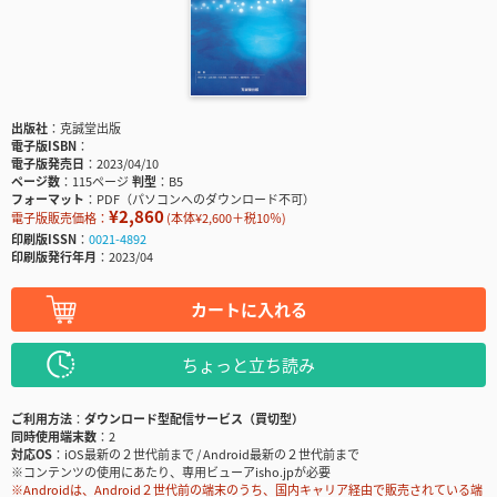
出版社
克誠堂出版
電子版ISBN
電子版発売日
2023/04/10
ページ数
115ページ
判型
B5
フォーマット
PDF（パソコンへのダウンロード不可）
¥2,860
電子版販売価格：
(本体¥2,600＋税10％)
印刷版ISSN
0021-4892
印刷版発行年月
2023/04
カートに入れる
ちょっと立ち読み
ご利用方法
ダウンロード型配信サービス（買切型）
同時使用端末数
2
対応OS
iOS最新の２世代前まで / Android最新の２世代前まで
※コンテンツの使用にあたり、専用ビューアisho.jpが必要
※Androidは、Android２世代前の端末のうち、国内キャリア経由で販売されている端