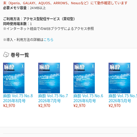
末（Xperia、GALAXY、AQUOS、ARROWS、Nexusなど）にて動作確認しています
必要メモリ容量
24 MB以上
ご利用方法
アクセス型配信サービス（買切型）
同時使用端末数
1
※インターネット経由でのWEBブラウザによるアクセス参照
※導入・利用方法の詳細は
こちら
巻号一覧
麻酔 Vol.75 No.8
麻酔 Vol.75 No.7
麻酔 Vol.75 No.6
麻酔 Vol.75 No.
2026年8月号
2026年7月号
2026年6月号
2026年5月号
¥2,970
¥2,970
¥2,970
¥2,970