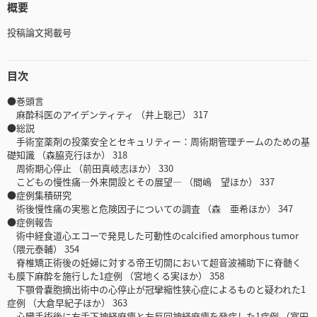
概要
投稿論文掲載号
目次
●巻頭言
麻酔科医のアイデンティティ （井上聡己） 317
●総説
手術室薬剤の投薬安全とセキュリティー：周術期管理チームのための基
礎知識 （森脇克行ほか） 318
周術期心停止 （前田真岐志ほか） 330
こどもの慢性痛―外来開設とその展望― （間嶋 望ほか） 337
●症例集積研究
術後慢性痛の実態と危険因子についての調査 （森 亜希ほか） 347
●症例報告
術中経食道心エコーで発見した可動性のcalcified amorphous tumor
（隈元泰輔） 354
脊椎矯正術後の妊婦に対する帝王切開において超音波補助下に脊髄く
も膜下麻酔を施行した1症例 （宮地くる実ほか） 358
下顎骨嚢胞摘出術中の心停止が冠攣縮性狭心症によるものと疑われた1
症例 （大倉早紀子ほか） 363
心臓手術後に右舌下神経麻痺と左反回神経麻痺を発症した1症例 （富田