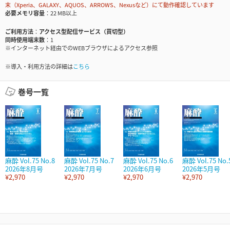
末（Xperia、GALAXY、AQUOS、ARROWS、Nexusなど）にて動作確認しています
必要メモリ容量
22 MB以上
ご利用方法
アクセス型配信サービス（買切型）
同時使用端末数
1
※インターネット経由でのWEBブラウザによるアクセス参照
※導入・利用方法の詳細は
こちら
巻号一覧
麻酔 Vol.75 No.8
麻酔 Vol.75 No.7
麻酔 Vol.75 No.6
麻酔 Vol.75 No.
2026年8月号
2026年7月号
2026年6月号
2026年5月号
¥2,970
¥2,970
¥2,970
¥2,970