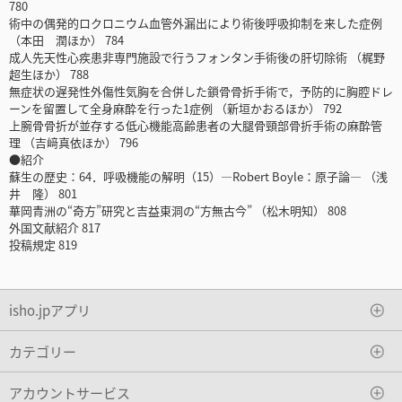
780
術中の偶発的ロクロニウム血管外漏出により術後呼吸抑制を来した症例
（本田 潤ほか） 784
成人先天性心疾患非専門施設で行うフォンタン手術後の肝切除術 （梶野
超生ほか） 788
無症状の遅発性外傷性気胸を合併した鎖骨骨折手術で，予防的に胸腔ドレ
ーンを留置して全身麻酔を行った1症例 （新垣かおるほか） 792
上腕骨骨折が並存する低心機能高齢患者の大腿骨頸部骨折手術の麻酔管
理 （吉﨑真依ほか） 796
●紹介
蘇生の歴史：64．呼吸機能の解明（15）―Robert Boyle：原子論― （浅
井 隆） 801
華岡青洲の“奇方”研究と吉益東洞の“方無古今” （松木明知） 808
外国文献紹介 817
投稿規定 819
isho.jpアプリ
カテゴリー
アカウントサービス