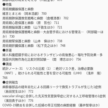
●特集
周術期臓器保護と麻酔
緒言とまとめ （岡本浩嗣） 700
周術期肺保護換気戦略と麻酔 （倉橋清泰） 702
周術期心筋保護と麻酔 （原 哲也） 711
周術期脳保護と麻酔 （山下敦生ほか） 721
周術期脊髄保護戦略と麻酔―大血管手術における管理法― （阿部龍一ほ
か） 730
周術期腎保護と麻酔 （山本 偉ほか） 738
周術期肝臓保護と麻酔 （松下克之ほか） 748
●原著
婦人科腹腔鏡手術におけるオランザピンの術後悪心・嘔吐予防効果―多
施設共同無作為化比較対照試験― （関 博志ほか） 756
●講座
統計ノート-31 リスクの比較（1）：絶対リスク差，治療必要数
（NNT），助けられる可能性と害を受ける可能性（LHH） （浅井 隆）
766
●症例報告
麻酔器部品の経年劣化による回路リークで換気トラブルが生じた1症例
（島田覚生ほか） 772
vascular slingに合併した先天性気管狭窄症に対する人工呼吸管理の1症例
（濱田貴子ほか） 776
COVID-19肺炎を合併した妊婦の帝王切開の麻酔経験 （藤井智章ほか）