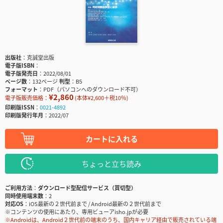
出版社
克誠堂出版
電子版ISBN
電子版発売日
2022/08/01
ページ数
132ページ
判型
B5
フォーマット
PDF（パソコンへのダウンロード不可）
¥2,860
電子版販売価格：
(本体¥2,600＋税10％)
印刷版ISSN
0021-4892
印刷版発行年月
2022/07
カートに入れる
ちょっと立ち読み
ご利用方法
ダウンロード型配信サービス（買切型）
同時使用端末数
2
対応OS
iOS最新の２世代前まで / Android最新の２世代前まで
※コンテンツの使用にあたり、専用ビューアisho.jpが必要
※Androidは、Android２世代前の端末のうち、国内キャリア経由で販売されている端